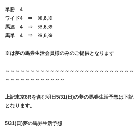
単勝 4
ワイド4 ⇒ ※,6,※
馬連 4 ⇒ ※,6,※
馬単 4 ⇒ ※,6,※
※は夢の馬券生活会員様のみのご提供となります
～～～～～～～～～～～～～～～～～～～～～～～～～～
～～～～～～～～～～～～
上記東京8Rを含む明日5/31(日)の夢の馬券生活予想は下記
となります。
5/31(日)夢の馬券生活予想