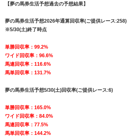
【夢の馬券生活予想過去の予想結果】
夢の馬券生活予想2026年通算回収率(ご提供レース:258)
※5/30(土)終了時点
単勝回収率：99.2%
ワイド回収率：96.6%
馬連回収率：116.6%
馬単回収率：131.7%
夢の馬券生活予想5/30(土)回収率(ご提供レース:6)
単勝回収率：165.0%
ワイド回収率：84.0%
馬連回収率：77.5%
馬単回収率：144.2%