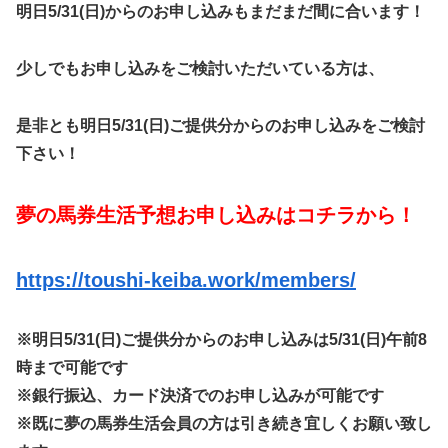
明日5/31(日)からのお申し込みもまだまだ間に合います！
少しでもお申し込みをご検討いただいている方は、
是非とも明日5/31(日)ご提供分からのお申し込みをご検討
下さい！
夢の馬券生活予想お申し込みはコチラから！
https://toushi-keiba.work/members/
※明日5/31(日)ご提供分からのお申し込みは5/31(日)午前8
時まで可能です
※銀行振込、カード決済でのお申し込みが可能です
※既に夢の馬券生活会員の方は引き続き宜しくお願い致し