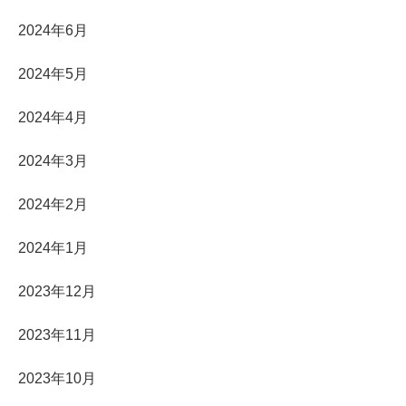
2024年6月
2024年5月
2024年4月
2024年3月
2024年2月
2024年1月
2023年12月
2023年11月
2023年10月