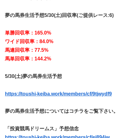
夢の馬券生活予想5/30(土)回収率(ご提供レース:6)
単勝回収率：165.0%
ワイド回収率：84.0%
馬連回収率：77.5%
馬単回収率：144.2%
5/30(土)夢の馬券生活予想
https://toushi-keiba.work/members/cf/9tjwydf9
夢の馬券生活予想についてはコチラをご覧下さい。
「投資競馬ドリームス」予想信念
https://toushi-keiba.work/members/cf/ei894iw