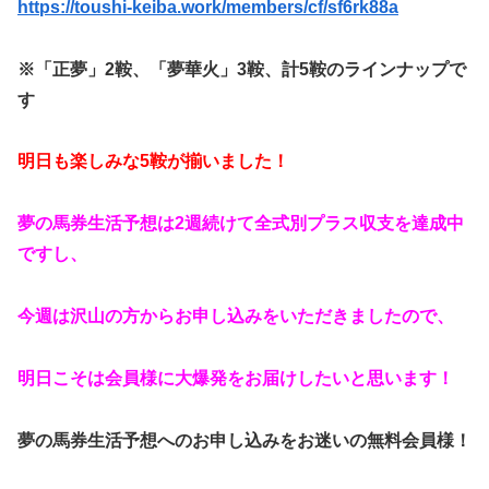
https://toushi-keiba.work/members/cf/sf6rk88a
※「正夢」2鞍、「夢華火」3鞍、計5鞍のラインナップで
す
明日も楽しみな5鞍が揃いました！
夢の馬券生活予想は2週続けて全式別プラス収支を達成中
ですし、
今週は沢山の方からお申し込みをいただきましたので、
明日こそは会員様に大爆発をお届けしたいと思います！
夢の馬券生活予想へのお申し込みをお迷いの無料会員様！