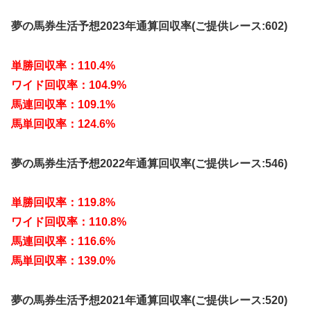
夢の馬券生活予想2023年通算回収率(ご提供レース:602)
単勝回収率：110.4%
ワイド回収率：104.9%
馬連回収率：109.1%
馬単回収率：124.6%
夢の馬券生活予想2022年通算回収率(ご提供レース:546)
単勝回収率：119.8%
ワイド回収率：110.8%
馬連回収率：116.6%
馬単回収率：139.0%
夢の馬券生活予想2021年通算回収率(ご提供レース:520)