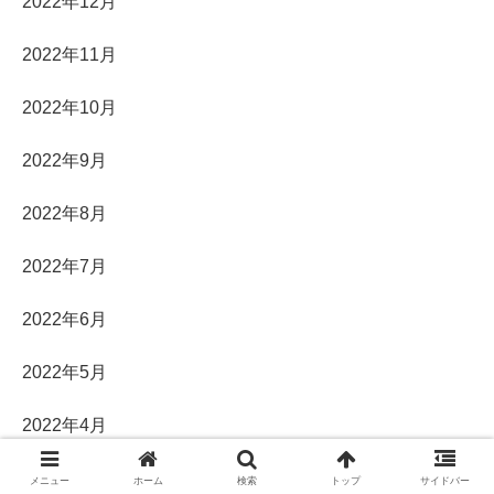
2022年12月
2022年11月
2022年10月
2022年9月
2022年8月
2022年7月
2022年6月
2022年5月
2022年4月
2022年3月
メニュー
ホーム
検索
トップ
サイドバー