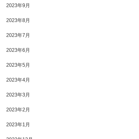
2023年9月
2023年8月
2023年7月
2023年6月
2023年5月
2023年4月
2023年3月
2023年2月
2023年1月