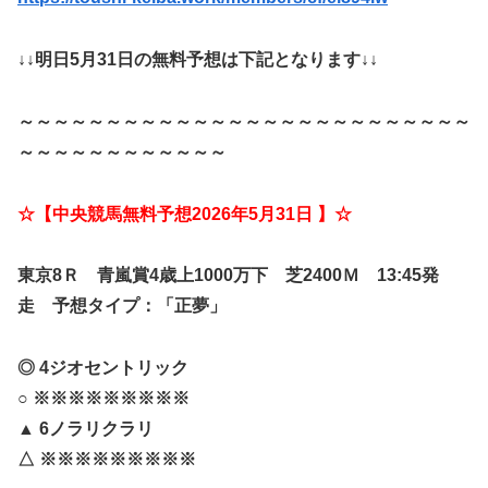
↓↓明日5月31日の無料予想は下記となります↓↓
～～～～～～～～～～～～～～～～～～～～～～～～～～
～～～～～～～～～～～～
☆【中央競馬無料予想2026年5月31日 】☆
東京8Ｒ 青嵐賞4歳上1000万下 芝2400Ｍ 13:45発
走 予想タイプ：「正夢」
◎ 4ジオセントリック
○ ※※※※※※※※※
▲ 6ノラリクラリ
△ ※※※※※※※※※