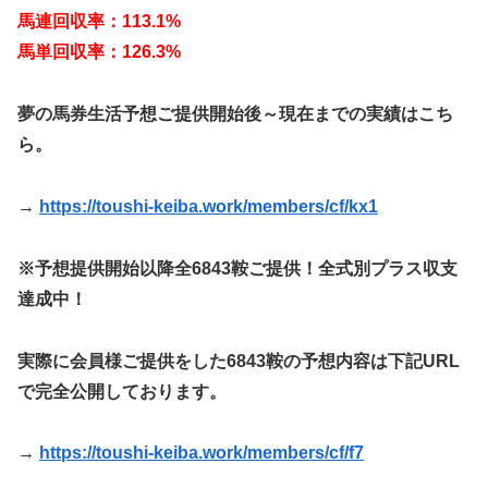
馬連回収率：113.1%
馬単回収率：126.3%
夢の馬券生活予想ご提供開始後～現在までの実績はこち
ら。
→
https://toushi-keiba.work/members/cf/kx1
※予想提供開始以降全6843鞍ご提供！全式別プラス収支
達成中！
実際に会員様ご提供をした6843鞍の予想内容は下記URL
で完全公開しております。
→
https://toushi-keiba.work/members/cf/f7