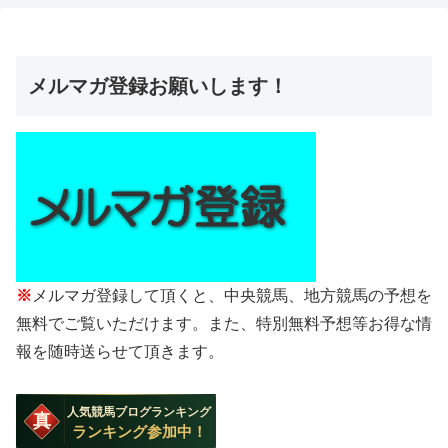
メルマガ登録お願いします！
※
メルマガ登録して頂くと、中央競馬、地方競馬の予想を
無料でご覧いただけます。また、特別無料予想等お得な情
報を随時送らせて頂きます。