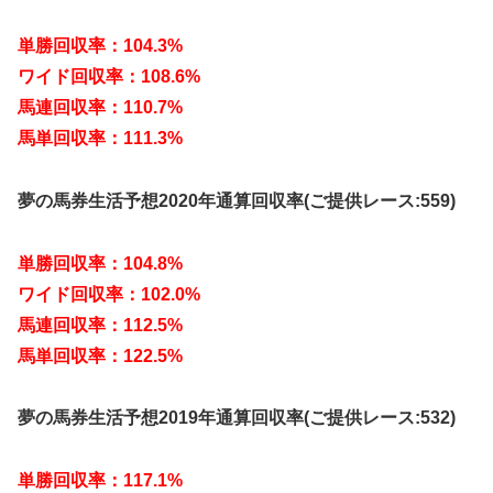
単勝回収率：104.3%
ワイド回収率：108.6%
馬連回収率：110.7%
馬単回収率：111.3%
夢の馬券生活予想2020年通算回収率(ご提供レース:559)
単勝回収率：104.8%
ワイド回収率：102.0%
馬連回収率：112.5%
馬単回収率：122.5%
夢の馬券生活予想2019年通算回収率(ご提供レース:532)
単勝回収率：117.1%