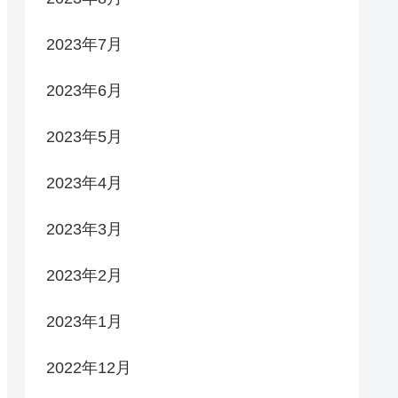
2023年7月
2023年6月
2023年5月
2023年4月
2023年3月
2023年2月
2023年1月
2022年12月