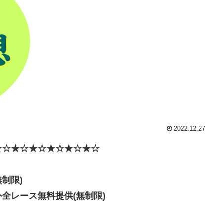
2022.12.27
★☆★☆★☆★☆★☆★☆
制限)
全レース無料提供(無制限)