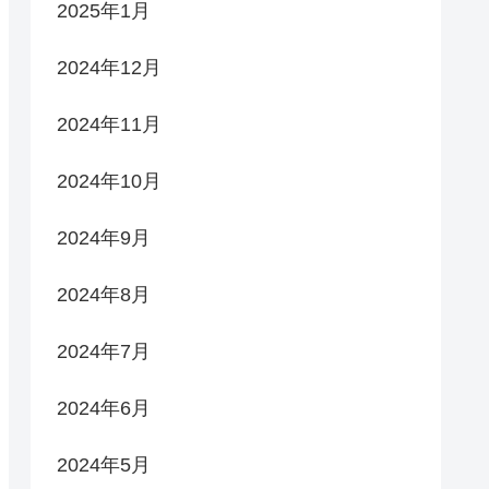
2025年1月
2024年12月
2024年11月
2024年10月
2024年9月
2024年8月
2024年7月
2024年6月
2024年5月