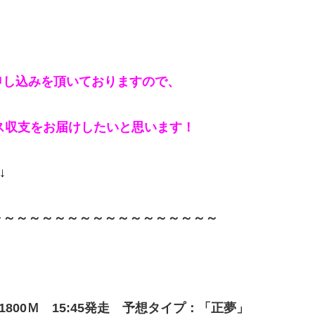
申し込みを頂いておりますので、
プラス収支をお届けしたいと思います！
↓
～～～～～～～～～～～～～～～～～～
800Ｍ 15:45発走 予想タイプ：「正夢」