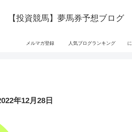
【投資競馬】夢馬券予想ブログ
メルマガ登録
人気ブログランキング
に
22年12月28日