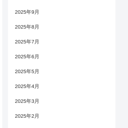
2025年9月
2025年8月
2025年7月
2025年6月
2025年5月
2025年4月
2025年3月
2025年2月