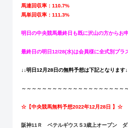
馬連回収率：110.7%
馬単回収率：111.3%
明日の中央競馬最終日も既に沢山の方からお
最終日の明日12/28(水)は会員様に全式別
↓↓明日12月28日の無料予想は下記となります↓
～～～～～～～～～～～～～～～～～～～～
☆【中央競馬無料予想2022年12月28日 】☆
阪神11Ｒ ベテルギウスＳ3歳上オープン ダ1