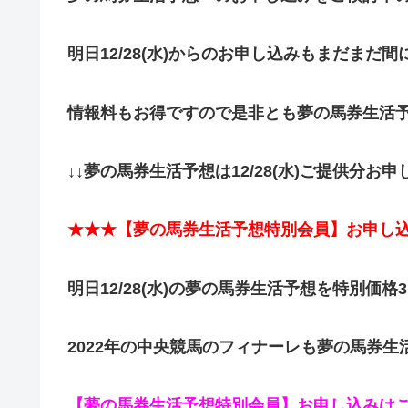
明日12/28(水)からのお申し込みもまだまだ
情報料もお得ですので是非とも夢の馬券生活
↓↓夢の馬券生活予想は12/28(水)ご提供分お
★★★【夢の馬券生活予想特別会員】お申し
明日12/28(水)の夢の馬券生活予想を特別価格
2022年の中央競馬のフィナーレも夢の馬券
【夢の馬券生活予想特別会員】お申し込みは