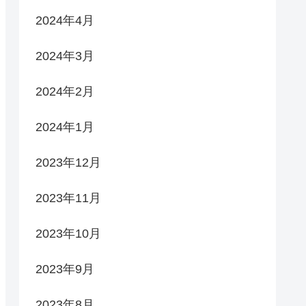
2024年4月
2024年3月
2024年2月
2024年1月
2023年12月
2023年11月
2023年10月
2023年9月
2023年8月