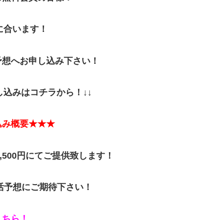
間に合います！
予想へお申し込み下さい！
申し込みはコチラから！↓↓
込み概要★★★
3,500円にてご提供致します！
生活予想にご期待下さい！
こちら！