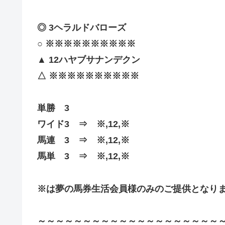
◎ 3ヘラルドバローズ
○ ※※※※※※※※※※
▲ 12ハヤブサナンデクン
△ ※※※※※※※※※※
単勝 3
ワイド3 ⇒ ※,12,※
馬連 3 ⇒ ※,12,※
馬単 3 ⇒ ※,12,※
※は夢の馬券生活会員様のみのご提供となり
～～～～～～～～～～～～～～～～～～～～