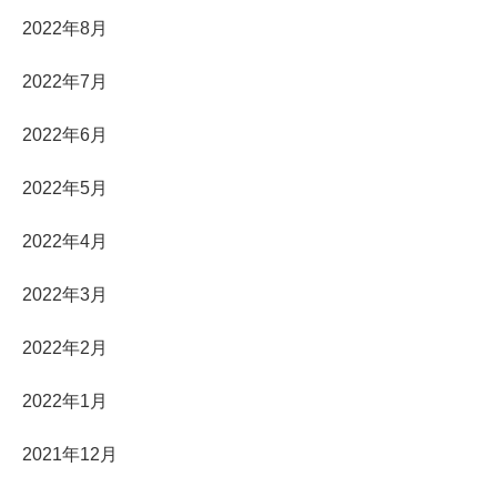
2022年8月
2022年7月
2022年6月
2022年5月
2022年4月
2022年3月
2022年2月
2022年1月
2021年12月