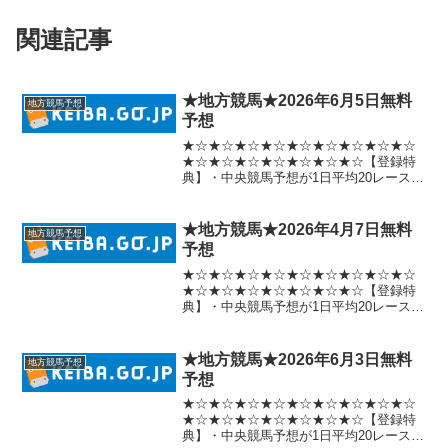
関連記事
★地方競馬★2026年6月5日無料
地方競馬予想
予想
★☆★☆★☆★☆★☆★☆★☆★☆★☆
★☆★☆★☆★☆★☆★☆★☆【登録特
典】・中央競馬予想が1日平均20レース無
料提供(無制限)・ばんえいを除く地方競馬
の予想を新馬戦以外全レース無料提供(無
制限)・【夢の馬券生活予想】ご提供レー
★地方競馬★2026年4月7日無料
地方競馬予想
スの中から、...
予想
★☆★☆★☆★☆★☆★☆★☆★☆★☆
★☆★☆★☆★☆★☆★☆★☆【登録特
典】・中央競馬予想が1日平均20レース無
料提供(無制限)・ばんえいを除く地方競馬
の予想を新馬戦以外全レース無料提供(無
制限)・【夢の馬券生活予想】ご提供レー
★地方競馬★2026年6月3日無料
地方競馬予想
スの中から、...
予想
★☆★☆★☆★☆★☆★☆★☆★☆★☆
★☆★☆★☆★☆★☆★☆★☆【登録特
典】・中央競馬予想が1日平均20レース無