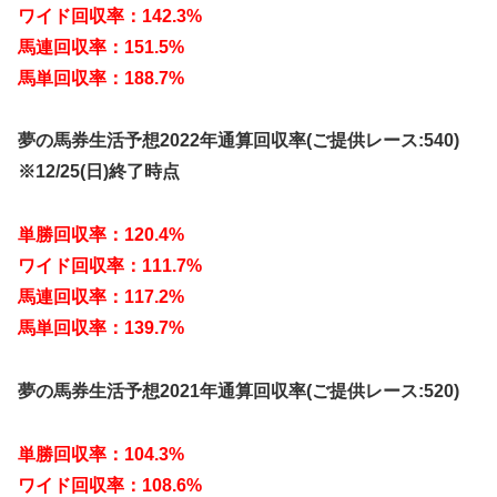
ワイド回収率：142.3%
馬連回収率：151.5%
馬単回収率：188.7%
夢の馬券生活予想2022年通算回収率(ご提供レース:540)
※12/25(日)終了時点
単勝回収率：120.4%
ワイド回収率：111.7%
馬連回収率：117.2%
馬単回収率：139.7%
夢の馬券生活予想2021年通算回収率(ご提供レース:520)
単勝回収率：104.3%
ワイド回収率：108.6%