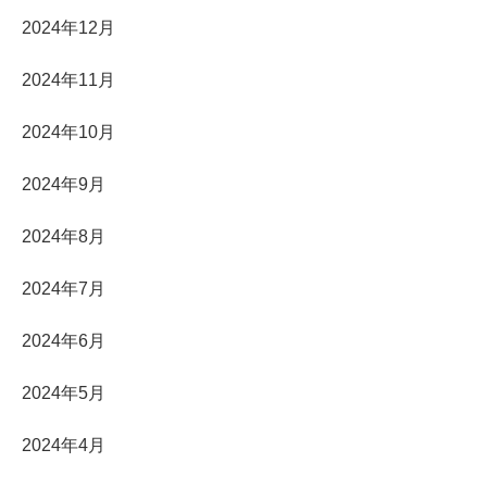
2024年12月
2024年11月
2024年10月
2024年9月
2024年8月
2024年7月
2024年6月
2024年5月
2024年4月