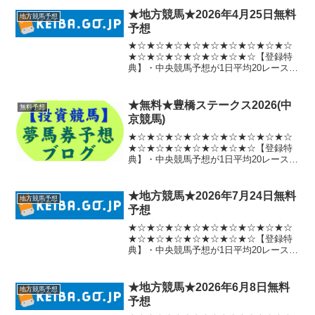
制限)・【夢の馬券生活予想】ご提供レー
★地方競馬★2026年4月25日無料
地方競馬予想
スの中から、...
予想
★☆★☆★☆★☆★☆★☆★☆★☆★☆
★☆★☆★☆★☆★☆★☆★☆【登録特
典】・中央競馬予想が1日平均20レース無
料提供(無制限)・ばんえいを除く地方競馬
の予想を新馬戦以外全レース無料提供(無
制限)・【夢の馬券生活予想】ご提供レー
★無料★豊橋ステークス2026(中
無料予想
スの中から、...
京競馬)
★☆★☆★☆★☆★☆★☆★☆★☆★☆
★☆★☆★☆★☆★☆★☆★☆【登録特
典】・中央競馬予想が1日平均20レース無
料提供(無制限)・ばんえいを除く地方競馬
の予想を新馬戦以外全レース無料提供(無
制限)・【夢の馬券生活予想】ご提供レー
★地方競馬★2026年7月24日無料
地方競馬予想
スの中から、...
予想
★☆★☆★☆★☆★☆★☆★☆★☆★☆
★☆★☆★☆★☆★☆★☆★☆【登録特
典】・中央競馬予想が1日平均20レース無
料提供(無制限)・ばんえいを除く地方競馬
の予想を新馬戦以外全レース無料提供(無
制限)・【夢の馬券生活予想】ご提供レー
★地方競馬★2026年6月8日無料
地方競馬予想
スの中から、...
予想