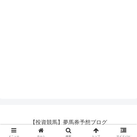
【投資競馬】夢馬券予想ブログ
© 2021 【投資競馬】夢馬券予想ブログ.
メニュー
ホーム
検索
トップ
サイドバー