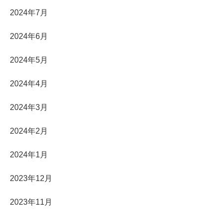
2024年7月
2024年6月
2024年5月
2024年4月
2024年3月
2024年2月
2024年1月
2023年12月
2023年11月