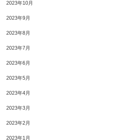
2023年10月
2023年9月
2023年8月
2023年7月
2023年6月
2023年5月
2023年4月
2023年3月
2023年2月
2023年1月