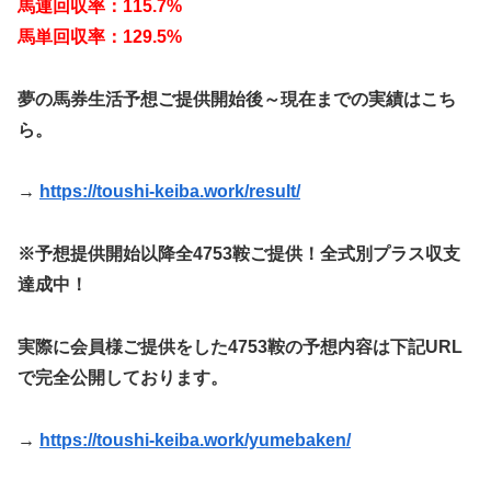
馬連回収率：115.7%
馬単回収率：129.5%
夢の馬券生活予想ご提供開始後～現在までの実績はこち
ら。
→
https://toushi-keiba.work/result/
※予想提供開始以降全4753鞍ご提供！全式別プラス収支
達成中！
実際に会員様ご提供をした4753鞍の予想内容は下記URL
で完全公開しております。
→
https://toushi-keiba.work/yumebaken/