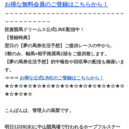
お得な無料会員のご登録はこちらから！
～～～～～～～～～～～～～～～～～～～～～～～～～～
～～～～～～～～～～
投資競馬ドリームス公式LINE配信中！
【登録特典】
翌日の【夢の馬券生活予想】ご提供レースの中から、
1鞍のみ、軸馬+相手推奨馬1頭をご提供致します。
【夢の馬券生活予想】的中報告や回収率の配信も御座いま
す。
⇒⇒⇒
お得な公式LINEのご登録はこちらから！
★☆★☆★☆★☆★☆★☆★☆★☆★☆★☆★☆★☆★☆
★☆★☆★☆
こんばんは、管理人の高梨です。
明日12/28(水)に中山競馬場で行われるホープフルステー