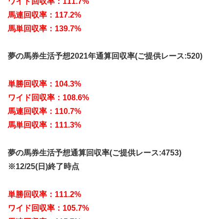
ワイド回収率：111.7%
馬連回収率：117.2%
馬単回収率：139.7%
夢の馬券生活予想2021年通算回収率(ご提供レース:520)
単勝回収率：104.3%
ワイド回収率：108.6%
馬連回収率：110.7%
馬単回収率：111.3%
夢の馬券生活予想通算回収率(ご提供レース:4753)
※12/25(日)終了時点
単勝回収率：111.2%
ワイド回収率：105.7%