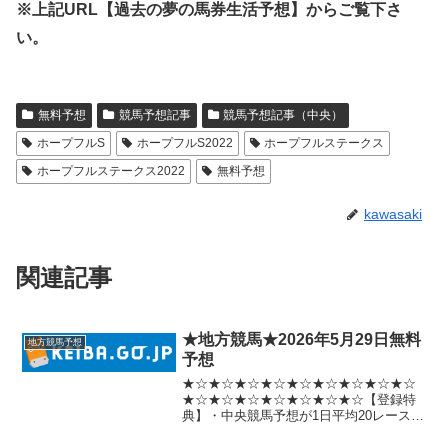
※上記URL【過去の夢の馬券生活予想】からご覧下さ
い。
無料予想
競馬予想記事
競馬予想記事（中央）
ホープフルS
ホープフルS2022
ホープフルステークス
ホープフルステークス2022
無料予想
kawasaki
関連記事
★地方競馬★2026年5月29日無料
地方競馬予想
予想
★☆★☆★☆★☆★☆★☆★☆★☆★☆
★☆★☆★☆★☆★☆★☆★☆【登録特
典】・中央競馬予想が1日平均20レース無
料提供(無制限)・ばんえいを除く地方競馬
の予想を新馬戦以外全レース無料提供(無