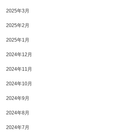
2025年3月
2025年2月
2025年1月
2024年12月
2024年11月
2024年10月
2024年9月
2024年8月
2024年7月