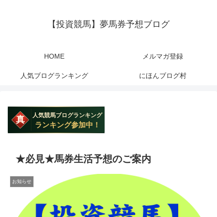
【投資競馬】夢馬券予想ブログ
HOME
メルマガ登録
人気ブログランキング
にほんブログ村
★必見★馬券生活予想のご案内
お知らせ