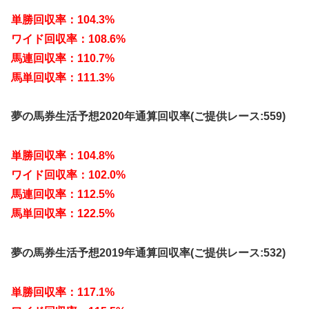
単勝回収率：104.3%
ワイド回収率：108.6%
馬連回収率：110.7%
馬単回収率：111.3%
夢の馬券生活予想2020年通算回収率(ご提供レース:559)
単勝回収率：104.8%
ワイド回収率：102.0%
馬連回収率：112.5%
馬単回収率：122.5%
夢の馬券生活予想2019年通算回収率(ご提供レース:532)
単勝回収率：117.1%