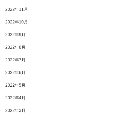
2022年11月
2022年10月
2022年9月
2022年8月
2022年7月
2022年6月
2022年5月
2022年4月
2022年3月