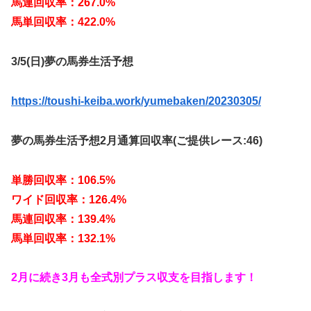
馬連回収率：267.0%
馬単回収率：422.0%
3/5(日)夢の馬券生活予想
https://toushi-keiba.work/yumebaken/20230305/
夢の馬券生活予想2月通算回収率(ご提供レース:46)
単勝回収率：106.5%
ワイド回収率：126.4%
馬連回収率：139.4%
馬単回収率：132.1%
2月に続き3月も全式別プラス収支を目指します！