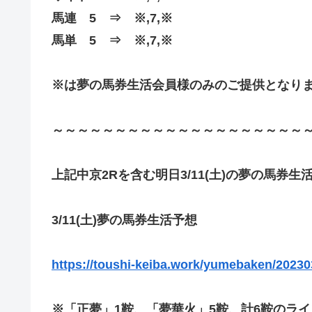
馬連 5 ⇒ ※,7,※
馬単 5 ⇒ ※,7,※
※は夢の馬券生活会員様のみのご提供となり
～～～～～～～～～～～～～～～～～～～～
上記中京2Rを含む明日3/11(土)の夢の馬券
3/11(土)夢の馬券生活予想
https://toushi-keiba.work/yumebaken/20230
※「正夢」1鞍、「夢華火」5鞍、計6鞍のラ