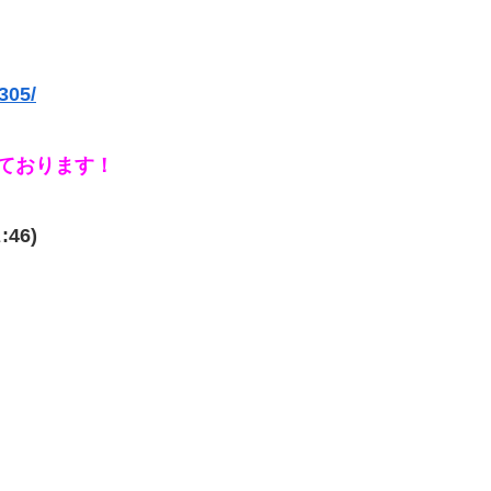
305/
ております！
46)