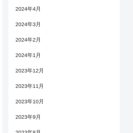
2024年4月
2024年3月
2024年2月
2024年1月
2023年12月
2023年11月
2023年10月
2023年9月
2023年8月