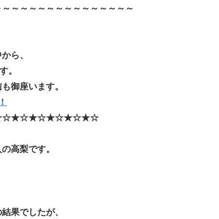
～～～～～～～～～～～～～～～～
中から、
ます。
信も御座います。
！
★☆★☆★☆★☆★☆★☆
人の高梨です。
、
の結果でしたが、