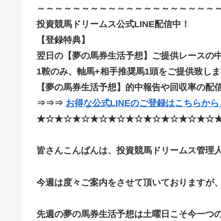
～～～～～～～～～～～～～～～～～～～～
投資競馬ドリームス公式LINE配信中！
【登録特典】
翌日の【夢の馬券生活予想】ご提供レースの
1鞍のみ、軸馬+相手推奨馬1頭をご提供致し
【夢の馬券生活予想】的中報告や回収率の配
⇒⇒⇒
お得な公式LINEのご登録はこちらから
★☆★☆★☆★☆★☆★☆★☆★☆★☆★☆
皆さんこんばんは、投資競馬ドリームス管理
今週は度々ご案内をさせて頂いておりますが
先週の夢の馬券生活予想は土曜日こそ今一つ