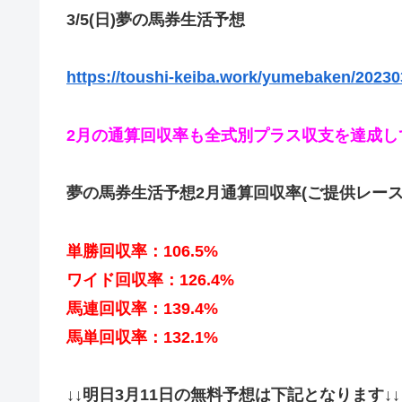
3/5(日)夢の馬券生活予想
https://toushi-keiba.work/yumebaken/20230
2月の通算回収率も全式別プラス収支を達成し
夢の馬券生活予想2月通算回収率(ご提供レース:
単勝回収率：106.5%
ワイド回収率：126.4%
馬連回収率：139.4%
馬単回収率：132.1%
↓↓明日3月11日の無料予想は下記となります↓↓