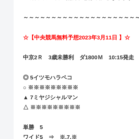
～～～～～～～～～～～～～～～～～～～～
☆【中央競馬無料予想2023年3月11日 】☆
中京2Ｒ 3歳未勝利 ダ1800Ｍ 10:15発
◎ 5イツモハラペコ
○ ※※※※※※※※※
▲ 7ミヤジシャルマン
△ ※※※※※※※※※
単勝 5
ワイド5 ⇒ ※,7,※