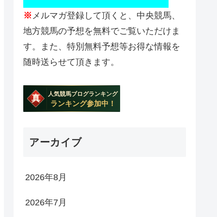
※
メルマガ登録して頂くと、中央競馬、
地方競馬の予想を無料でご覧いただけま
す。また、特別無料予想等お得な情報を
随時送らせて頂きます。
アーカイブ
2026年8月
2026年7月