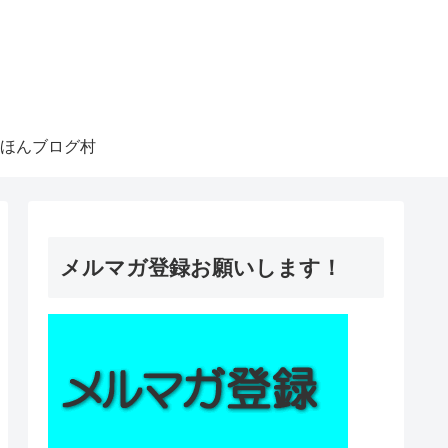
ほんブログ村
メルマガ登録お願いします！