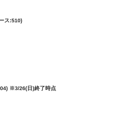
:510)
 ※3/26(日)終了時点