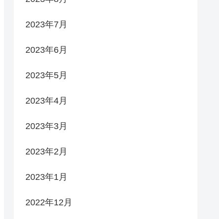
2023年7月
2023年6月
2023年5月
2023年4月
2023年3月
2023年2月
2023年1月
2022年12月