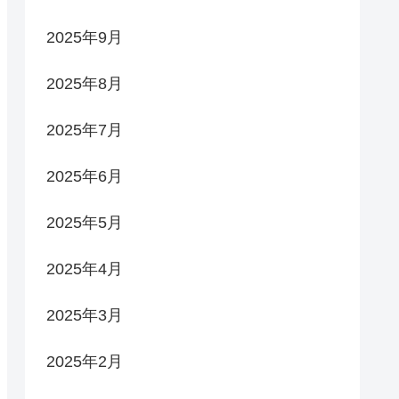
2025年9月
2025年8月
2025年7月
2025年6月
2025年5月
2025年4月
2025年3月
2025年2月