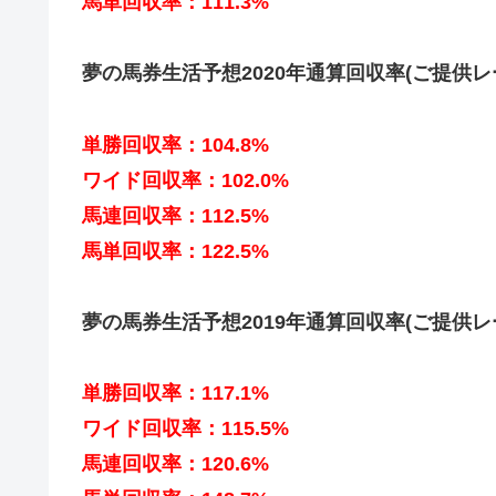
馬単回収率：111.3%
夢の馬券生活予想2020年通算回収率(ご提供レース
単勝回収率：104.8%
ワイド回収率：102.0%
馬連回収率：112.5%
馬単回収率：122.5%
夢の馬券生活予想2019年通算回収率(ご提供レース
単勝回収率：117.1%
ワイド回収率：115.5%
馬連回収率：120.6%