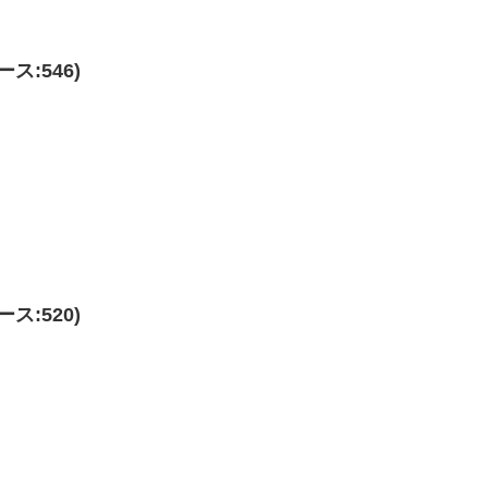
:546)
:520)