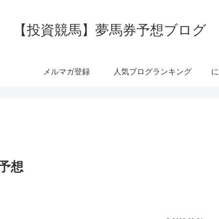
【投資競馬】夢馬券予想ブログ
メルマガ登録
人気ブログランキング
に
料予想