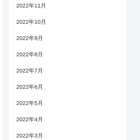
2022年11月
2022年10月
2022年9月
2022年8月
2022年7月
2022年6月
2022年5月
2022年4月
2022年3月