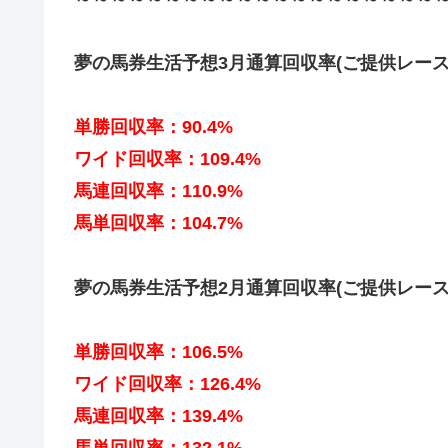
夢の馬券生活予想3月通算回収率(ご提供レース:
単勝回収率：90.4%
ワイド回収率：109.4%
馬連回収率：110.9%
馬単回収率：104.7%
夢の馬券生活予想2月通算回収率(ご提供レース:
単勝回収率：106.5%
ワイド回収率：126.4%
馬連回収率：139.4%