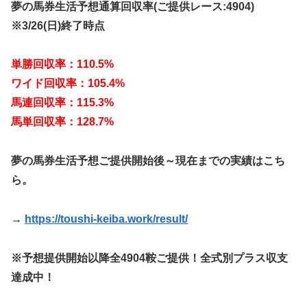
夢の馬券生活予想通算回収率(ご提供レース:4904)
※3/26(日)終了時点
単勝回収率：110.5%
ワイド回収率：105.4%
馬連回収率：115.3%
馬単回収率：128.7%
夢の馬券生活予想ご提供開始後～現在までの実績はこち
ら。
→
https://toushi-keiba.work/result/
※予想提供開始以降全4904鞍ご提供！全式別プラス収支
達成中！