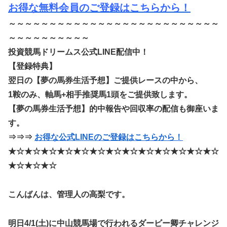
お得な無料会員のご登録はこちらから！
～～～～～～～～～～～～～～～～～～～～～～～～～～
～～～～～～～～～～
投資競馬ドリームス公式LINE配信中！
【登録特典】
翌日の【夢の馬券生活予想】ご提供レースの中から、
1鞍のみ、軸馬+相手推奨馬1頭をご提供致します。
【夢の馬券生活予想】的中報告や回収率の配信も御座いま
す。
⇒⇒⇒
お得な公式LINEのご登録はこちらから！
★☆★☆★☆★☆★☆★☆★☆★☆★☆★☆★☆★☆★☆
★☆★☆★☆
こんばんは、管理人の高梨です。
明日4/1(土)に中山競馬場で行われるダービー卿チャレンジ