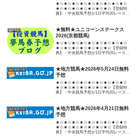
★☆★☆★☆★☆★☆★☆★☆★☆★☆
★☆★☆★☆★☆★☆★☆★☆【登録特
典】・中央競馬予想が1日平均20レース無
料提供(無制限)・ばんえいを除く地方競馬
の予想を新馬戦以外全レース無料提供(無
制限)・【夢の馬券生活予想】ご提供レー
★無料★ユニコーンステークス
無料予想
スの中から、...
2026(京都競馬)
★☆★☆★☆★☆★☆★☆★☆★☆★☆
★☆★☆★☆★☆★☆★☆★☆【登録特
典】・中央競馬予想が1日平均20レース無
料提供(無制限)・ばんえいを除く地方競馬
の予想を新馬戦以外全レース無料提供(無
制限)・【夢の馬券生活予想】ご提供レー
★地方競馬★2026年5月24日無料
地方競馬予想
スの中から、...
予想
★☆★☆★☆★☆★☆★☆★☆★☆★☆
★☆★☆★☆★☆★☆★☆★☆【登録特
典】・中央競馬予想が1日平均20レース無
料提供(無制限)・ばんえいを除く地方競馬
の予想を新馬戦以外全レース無料提供(無
制限)・【夢の馬券生活予想】ご提供レー
★地方競馬★2026年4月21日無料
地方競馬予想
スの中から、...
予想
★☆★☆★☆★☆★☆★☆★☆★☆★☆
★☆★☆★☆★☆★☆★☆★☆【登録特
典】・中央競馬予想が1日平均20レース無
料提供(無制限)・ばんえいを除く地方競馬