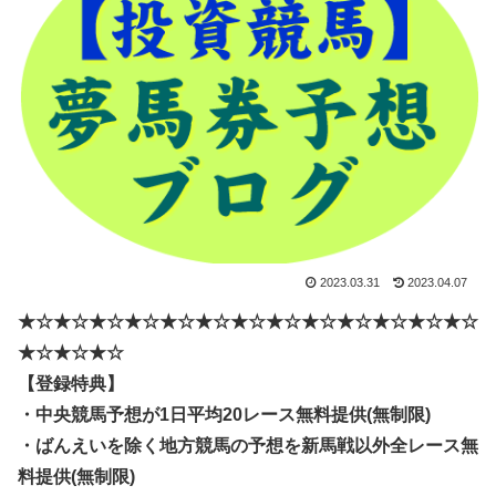
2023.03.31
2023.04.07
★☆★☆★☆★☆★☆★☆★☆★☆★☆★☆★☆★☆★☆
★☆★☆★☆
【登録特典】
・中央競馬予想が1日平均20レース無料提供(無制限)
・ばんえいを除く地方競馬の予想を新馬戦以外全レース無
料提供(無制限)