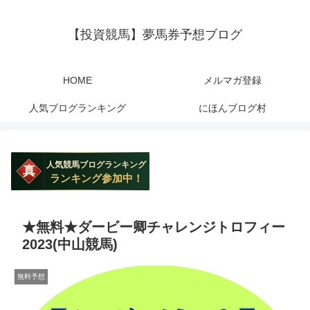
【投資競馬】夢馬券予想ブログ
HOME
メルマガ登録
人気ブログランキング
にほんブログ村
★無料★ダービー卿チャレンジトロフィー
2023(中山競馬)
無料予想