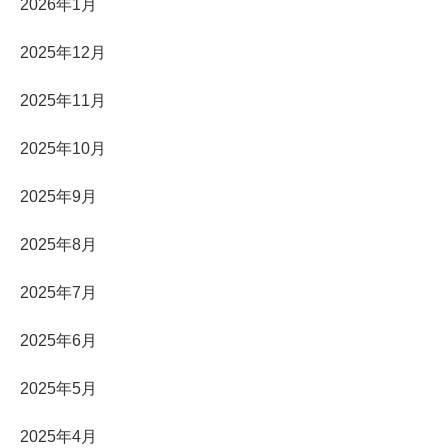
2026年1月
2025年12月
2025年11月
2025年10月
2025年9月
2025年8月
2025年7月
2025年6月
2025年5月
2025年4月