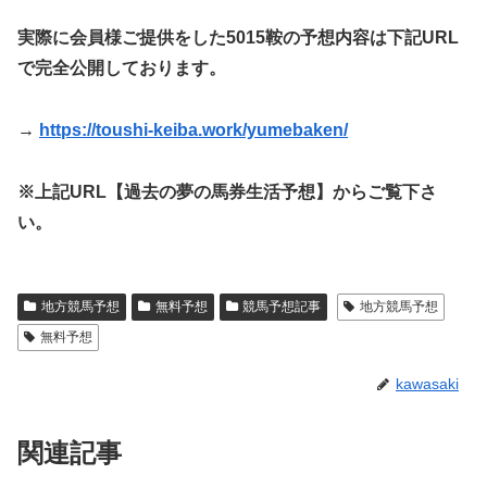
実際に会員様ご提供をした5015鞍の予想内容は下記URL
で完全公開しております。
→
https://toushi-keiba.work/yumebaken/
※上記URL【過去の夢の馬券生活予想】からご覧下さ
い。
地方競馬予想
無料予想
競馬予想記事
地方競馬予想
無料予想
kawasaki
関連記事