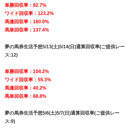
単勝回収率：82.7%
ワイド回収率：123.2%
馬連回収率：160.0%
馬単回収率：137.4%
夢の馬券生活予想5/13(土)5/14(日)通算回収率(ご提供レー
ス:12)
単勝回収率：104.2%
ワイド回収率：55.3%
馬連回収率：40.2%
馬単回収率：68.8%
夢の馬券生活予想5/6(土)5/7(日)通算回収率(ご提供レー
ス:9)