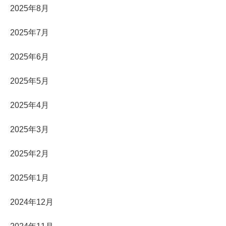
2025年8月
2025年7月
2025年6月
2025年5月
2025年4月
2025年3月
2025年2月
2025年1月
2024年12月