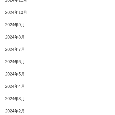
2024年11月
2024年10月
2024年9月
2024年8月
2024年7月
2024年6月
2024年5月
2024年4月
2024年3月
2024年2月