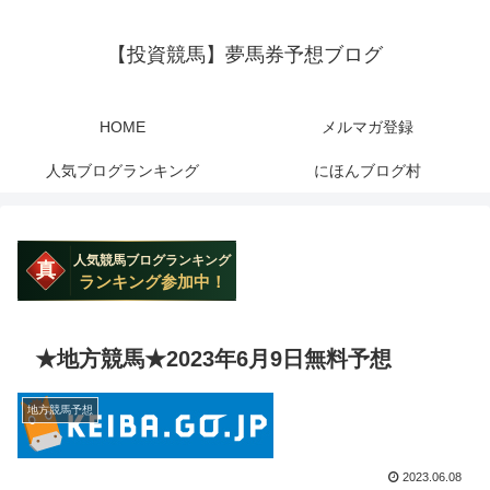
【投資競馬】夢馬券予想ブログ
HOME
メルマガ登録
人気ブログランキング
にほんブログ村
★地方競馬★2023年6月9日無料予想
地方競馬予想
2023.06.08