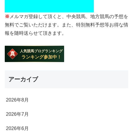
※
メルマガ登録して頂くと、中央競馬、地方競馬の予想を
無料でご覧いただけます。また、特別無料予想等お得な情
報を随時送らせて頂きます。
アーカイブ
2026年8月
2026年7月
2026年6月