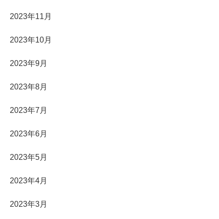
2023年11月
2023年10月
2023年9月
2023年8月
2023年7月
2023年6月
2023年5月
2023年4月
2023年3月