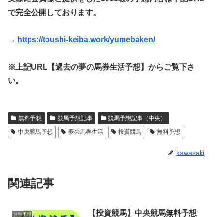
で完全公開しております。
→
https://toushi-keiba.work/yumebaken/
※上記URL【過去の夢の馬券生活予想】からご覧下さ
い。
無料予想
競馬予想記事
競馬予想記事（中央）
中央競馬予想
夢の馬券生活
投資競馬
無料予想
kawasaki
関連記事
【投資競馬】中央競馬無料予想
無料予想