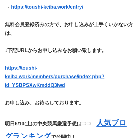
→
https://toushi-keiba.work/entry/
無料会員登録済みの方で、お申し込みが上手くいかない方
は、
↓下記URLからお申し込みをお願い致します。
https://toushi-
keiba.work/members/purchase/index.php?
id=YSBPSXwKmddQ3iwd
お申し込み、お待ちしております。
人気ブロ
明日6/10(土)の中央競馬厳選予想は⇒⇒
グランキング
で公開中！