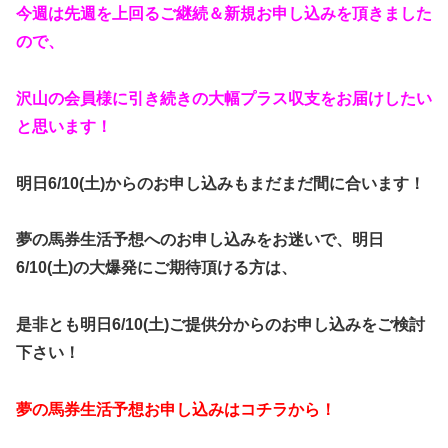
今週は先週を上回るご継続＆新規お申し込みを頂きました
ので、
沢山の会員様に引き続きの大幅プラス収支をお届けしたい
と思います！
明日6/10(土)からのお申し込みもまだまだ間に合います！
夢の馬券生活予想へのお申し込みをお迷いで、明日
6/10(土)の大爆発にご期待頂ける方は、
是非とも明日6/10(土)ご提供分からのお申し込みをご検討
下さい！
夢の馬券生活予想お申し込みはコチラから！