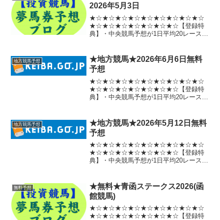
2026年5月3日
★☆★☆★☆★☆★☆★☆★☆★☆★☆
★☆★☆★☆★☆★☆★☆★☆【登録特
典】・中央競馬予想が1日平均20レース無
料提供(無制限)・ばんえいを除く地方競馬
の予想を新馬戦以外全レース無料提供(無
制限)・【夢の馬券生活予想】ご提供レー
★地方競馬★2026年6月6日無料
地方競馬予想
スの中から、...
予想
★☆★☆★☆★☆★☆★☆★☆★☆★☆
★☆★☆★☆★☆★☆★☆★☆【登録特
典】・中央競馬予想が1日平均20レース無
料提供(無制限)・ばんえいを除く地方競馬
の予想を新馬戦以外全レース無料提供(無
制限)・【夢の馬券生活予想】ご提供レー
★地方競馬★2026年5月12日無料
地方競馬予想
スの中から、...
予想
★☆★☆★☆★☆★☆★☆★☆★☆★☆
★☆★☆★☆★☆★☆★☆★☆【登録特
典】・中央競馬予想が1日平均20レース無
料提供(無制限)・ばんえいを除く地方競馬
の予想を新馬戦以外全レース無料提供(無
制限)・【夢の馬券生活予想】ご提供レー
★無料★青函ステークス2026(函
無料予想
スの中から、...
館競馬)
★☆★☆★☆★☆★☆★☆★☆★☆★☆
★☆★☆★☆★☆★☆★☆★☆【登録特