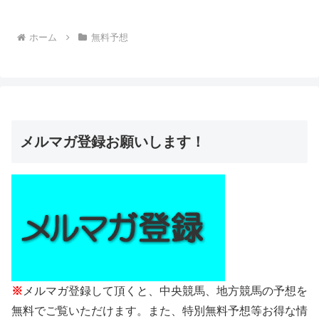
ホーム
無料予想
メルマガ登録お願いします！
※
メルマガ登録して頂くと、中央競馬、地方競馬の予想を
無料でご覧いただけます。また、特別無料予想等お得な情