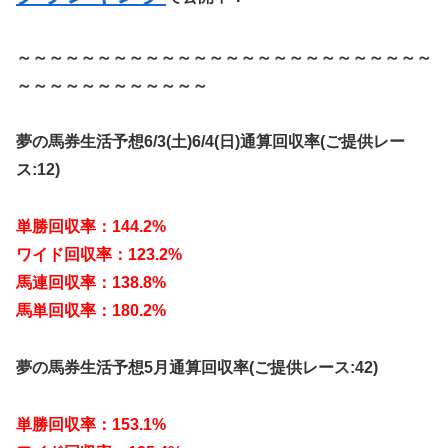
～～～～～～～～～～～～～～～～～～～～～～～～～～
～～～～～～～～～～～～
夢の馬券生活予想6/3(土)6/4(日)通算回収率(ご提供レー
ス:12)
単勝回収率：144.2%
ワイド回収率：123.2%
馬連回収率：138.8%
馬単回収率：180.2%
夢の馬券生活予想5月通算回収率(ご提供レース:42)
単勝回収率：153.1%