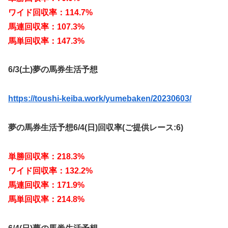
ワイド回収率：114.7%
馬連回収率：107.3%
馬単回収率：147.3%
6/3(土)夢の馬券生活予想
https://toushi-keiba.work/yumebaken/20230603/
夢の馬券生活予想6/4(日)回収率(ご提供レース:6)
単勝回収率：218.3%
ワイド回収率：132.2%
馬連回収率：171.9%
馬単回収率：214.8%