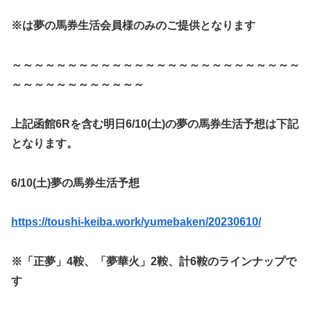
※は夢の馬券生活会員様のみのご提供となります
～～～～～～～～～～～～～～～～～～～～～～～～～～
～～～～～～～～～～～～
上記函館6Rを含む明日6/10(土)の夢の馬券生活予想は下記
となります。
6/10(土)夢の馬券生活予想
https://toushi-keiba.work/yumebaken/20230610/
※「正夢」4鞍、「夢華火」2鞍、計6鞍のラインナップで
す