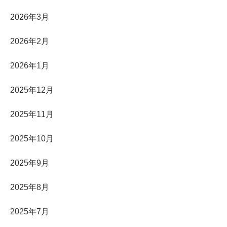
2026年3月
2026年2月
2026年1月
2025年12月
2025年11月
2025年10月
2025年9月
2025年8月
2025年7月