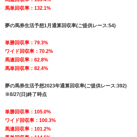
馬単回収率：132.1%
夢の馬券生活予想1月通算回収率(ご提供レース:54)
単勝回収率：79.3%
ワイド回収率：70.2%
馬連回収率：62.8%
馬単回収率：82.4%
夢の馬券生活予想2023年通算回収率(ご提供レース:392)
※8/27(日)終了時点
単勝回収率：105.0%
ワイド回収率：100.3%
馬連回収率：101.2%