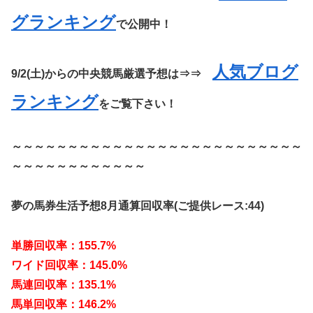
グランキング
で公開中！
人気ブログ
9/2(土)からの中央競馬厳選予想は⇒⇒
ランキング
をご覧下さい！
～～～～～～～～～～～～～～～～～～～～～～～～～～
～～～～～～～～～～～～
夢の馬券生活予想8月通算回収率(ご提供レース:44)
単勝回収率：155.7%
ワイド回収率：145.0%
馬連回収率：135.1%
馬単回収率：146.2%