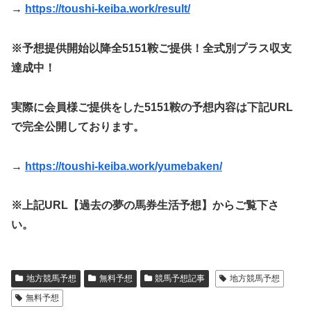
→
https://toushi-keiba.work/result/
※予想提供開始以降全5151鞍ご提供！全式別プラス収支
達成中！
実際に会員様ご提供をした5151鞍の予想内容は下記URL
で完全公開しております。
→
https://toushi-keiba.work/yumebaken/
※上記URL【過去の夢の馬券生活予想】からご覧下さ
い。
地方競馬予想
無料予想
競馬予想記事
地方競馬予想
無料予想