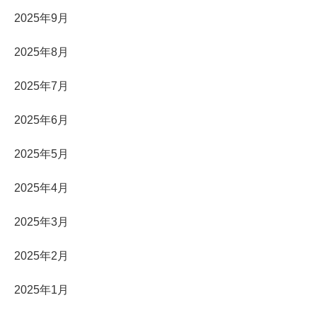
2025年9月
2025年8月
2025年7月
2025年6月
2025年5月
2025年4月
2025年3月
2025年2月
2025年1月