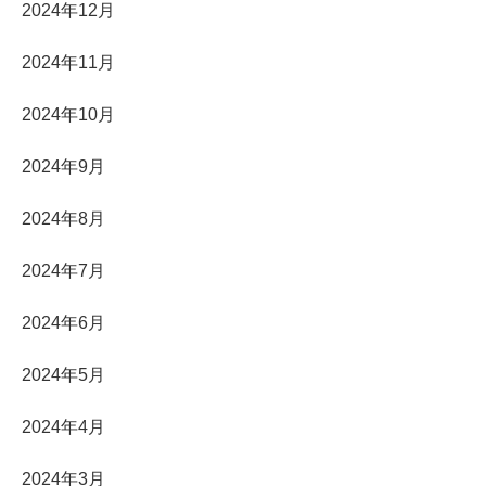
2024年12月
2024年11月
2024年10月
2024年9月
2024年8月
2024年7月
2024年6月
2024年5月
2024年4月
2024年3月