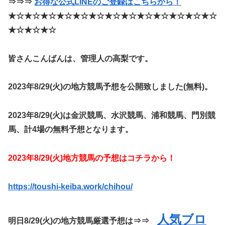
⇒⇒⇒
お得な公式LINEのご登録はこちらから！
★☆★☆★☆★☆★☆★☆★☆★☆★☆★☆★☆★☆★☆
★☆★☆★☆
皆さんこんばんは、管理人の高梨です。
2023年8/29(火)の地方競馬予想を公開致しました(無料)。
2023年8/29(火)は金沢競馬、水沢競馬、浦和競馬、門別競
馬、計4場の無料予想となります。
2023年8/29(火)地方競馬の予想はコチラから！
https://toushi-keiba.work/chihou/
人気ブロ
明日8/29(火)の地方競馬厳選予想は⇒⇒