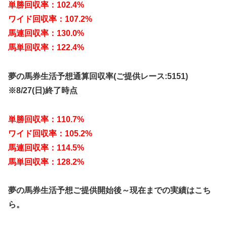
単勝回収率：102.4%
ワイド回収率：107.2%
馬連回収率：130.0%
馬単回収率：122.4%
夢の馬券生活予想通算回収率(ご提供レース:5151)
※8/27(日)終了時点
単勝回収率：110.7%
ワイド回収率：105.2%
馬連回収率：114.5%
馬単回収率：128.2%
夢の馬券生活予想ご提供開始後～現在までの実績はこち
ら。