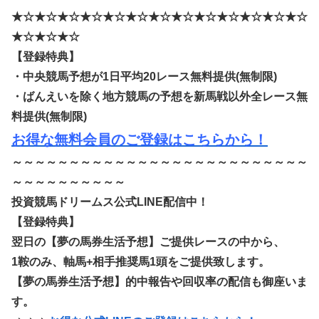
★☆★☆★☆★☆★☆★☆★☆★☆★☆★☆★☆★☆★☆
★☆★☆★☆
【登録特典】
・中央競馬予想が1日平均20レース無料提供(無制限)
・ばんえいを除く地方競馬の予想を新馬戦以外全レース無
料提供(無制限)
お得な無料会員のご登録はこちらから！
～～～～～～～～～～～～～～～～～～～～～～～～～～
～～～～～～～～～～
投資競馬ドリームス公式LINE配信中！
【登録特典】
翌日の【夢の馬券生活予想】ご提供レースの中から、
1鞍のみ、軸馬+相手推奨馬1頭をご提供致します。
【夢の馬券生活予想】的中報告や回収率の配信も御座いま
す。