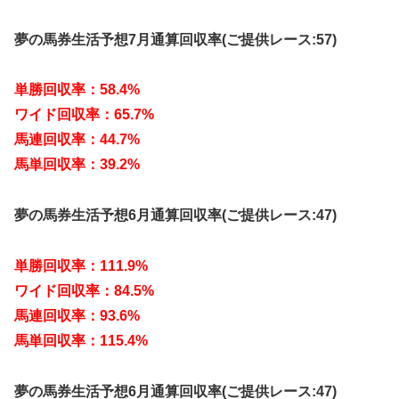
夢の馬券生活予想7月通算回収率(ご提供レース:57)
単勝回収率：58.4%
ワイド回収率：65.7%
馬連回収率：44.7%
馬単回収率：39.2%
夢の馬券生活予想6月通算回収率(ご提供レース:47)
単勝回収率：111.9%
ワイド回収率：84.5%
馬連回収率：93.6%
馬単回収率：115.4%
夢の馬券生活予想6月通算回収率(ご提供レース:47)