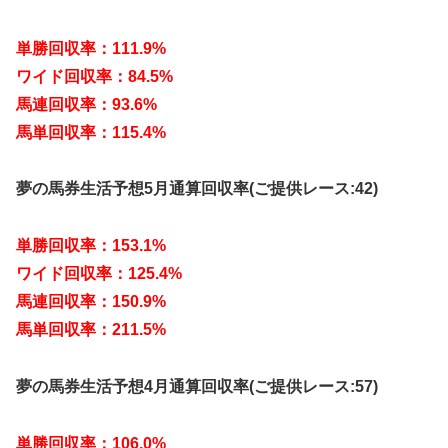
単勝回収率：111.9%
ワイド回収率：84.5%
馬連回収率：93.6%
馬単回収率：115.4%
夢の馬券生活予想5月通算回収率(ご提供レース:42)
単勝回収率：153.1%
ワイド回収率：125.4%
馬連回収率：150.9%
馬単回収率：211.5%
夢の馬券生活予想4月通算回収率(ご提供レース:57)
単勝回収率：106.0%