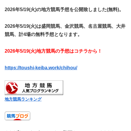
2026年5/19(火)の地方競馬予想を公開致しました(無料)。
2026年5/19(火)は盛岡競馬、金沢競馬、名古屋競馬、大井
競馬、計4場の無料予想となります。
2026年5/19(火)地方競馬の予想はコチラから！
https://toushi-keiba.work/chihou/
地方競馬ランキング