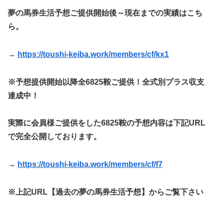
夢の馬券生活予想ご提供開始後～現在までの実績はこち
ら。
→
https://toushi-keiba.work/members/cf/kx1
※予想提供開始以降全6825鞍ご提供！全式別プラス収支
達成中！
実際に会員様ご提供をした6825鞍の予想内容は下記URL
で完全公開しております。
→
https://toushi-keiba.work/members/cf/f7
※上記URL【過去の夢の馬券生活予想】からご覧下さい