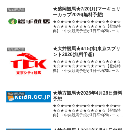
の予想を新馬戦以外全レース無料提供(無
制限)・【夢の馬券生活予想】ご提供レー
★盛岡競馬★7/20(月)マーキュリ
地方競馬予想
スの中から、...
ーカップ2026(無料予想)
★☆★☆★☆★☆★☆★☆★☆★☆★☆
★☆★☆★☆★☆★☆★☆★☆【登録特
典】・中央競馬予想が1日平均20レース無
料提供(無制限)・ばんえいを除く地方競馬
の予想を新馬戦以外全レース無料提供(無
制限)・【夢の馬券生活予想】ご提供レー
★大井競馬★4/15(水)東京スプリ
スの中から、...
地方競馬予想
ント2026(無料予想)
★☆★☆★☆★☆★☆★☆★☆★☆★☆
★☆★☆★☆★☆★☆★☆★☆【登録特
典】・中央競馬予想が1日平均20レース無
料提供(無制限)・ばんえいを除く地方競馬
の予想を新馬戦以外全レース無料提供(無
制限)・【夢の馬券生活予想】ご提供レー
スの中から、...
★地方競馬★2026年4月28日無料
地方競馬予想
予想
★☆★☆★☆★☆★☆★☆★☆★☆★☆
★☆★☆★☆★☆★☆★☆★☆【登録特
典】・中央競馬予想が1日平均20レース無
料提供(無制限)・ばんえいを除く地方競馬
の予想を新馬戦以外全レース無料提供(無
制限)・【夢の馬券生活予想】ご提供レー