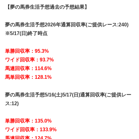
【夢の馬券生活予想過去の予想結果】
夢の馬券生活予想2026年通算回収率(ご提供レース:240)
※5/17(日)終了時点
単勝回収率：95.3%
ワイド回収率：93.7%
馬連回収率：114.6%
馬単回収率：128.1%
夢の馬券生活予想5/16(土)5/17(日)通算回収率(ご提供レー
ス:12)
単勝回収率：135.0%
ワイド回収率：133.9%
馬連回収率：124.7%