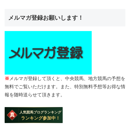
メルマガ登録お願いします！
※
メルマガ登録して頂くと、中央競馬、地方競馬の予想を
無料でご覧いただけます。また、特別無料予想等お得な情
報を随時送らせて頂きます。