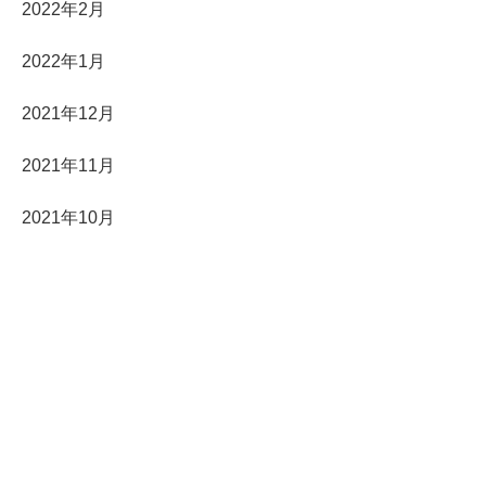
2022年2月
2022年1月
2021年12月
2021年11月
2021年10月