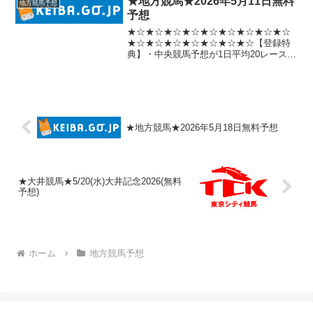
★地方競馬★2026年5月11日無料
地方競馬予想
スの中から、...
予想
★☆★☆★☆★☆★☆★☆★☆★☆★☆
★☆★☆★☆★☆★☆★☆★☆【登録特
典】・中央競馬予想が1日平均20レース無
料提供(無制限)・ばんえいを除く地方競馬
の予想を新馬戦以外全レース無料提供(無
制限)・【夢の馬券生活予想】ご提供レー
スの中から、...
★地方競馬★2026年5月18日無料予想
★大井競馬★5/20(水)大井記念2026(無料
予想)
ホーム
地方競馬予想