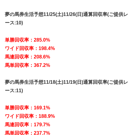
夢の馬券生活予想11/25(土)11/26(日)通算回収率(ご提供レ
ース:10)
単勝回収率：285.0%
ワイド回収率：198.4%
馬連回収率：208.6%
馬単回収率：367.2%
夢の馬券生活予想11/18(土)11/19(日)通算回収率(ご提供レ
ース:11)
単勝回収率：169.1%
ワイド回収率：188.9%
馬連回収率：179.7%
馬単回収率：237.7%