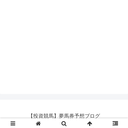
【投資競馬】夢馬券予想ブログ
© 2021 【投資競馬】夢馬券予想ブログ.