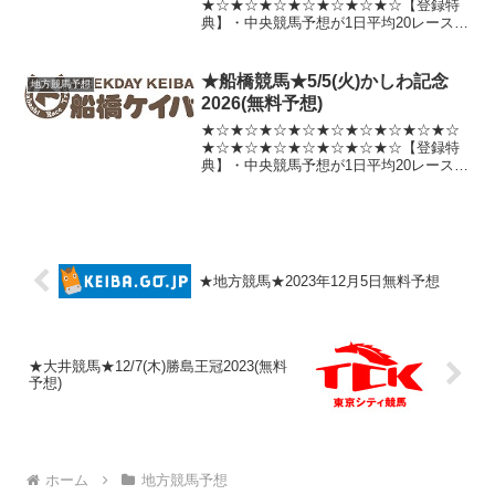
★☆★☆★☆★☆★☆★☆★☆【登録特
典】・中央競馬予想が1日平均20レース無
料提供(無制限)・ばんえいを除く地方競馬
の予想を新馬戦以外全レース無料提供(無
制限)・【夢の馬券生活予想】ご提供レー
★船橋競馬★5/5(火)かしわ記念
地方競馬予想
スの中から、...
2026(無料予想)
★☆★☆★☆★☆★☆★☆★☆★☆★☆
★☆★☆★☆★☆★☆★☆★☆【登録特
典】・中央競馬予想が1日平均20レース無
料提供(無制限)・ばんえいを除く地方競馬
の予想を新馬戦以外全レース無料提供(無
制限)・【夢の馬券生活予想】ご提供レー
スの中から、...
★地方競馬★2023年12月5日無料予想
★大井競馬★12/7(木)勝島王冠2023(無料
予想)
ホーム
地方競馬予想