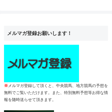
メルマガ登録お願いします！
※
メルマガ登録して頂くと、中央競馬、地方競馬の予想を
無料でご覧いただけます。また、特別無料予想等お得な情
報を随時送らせて頂きます。