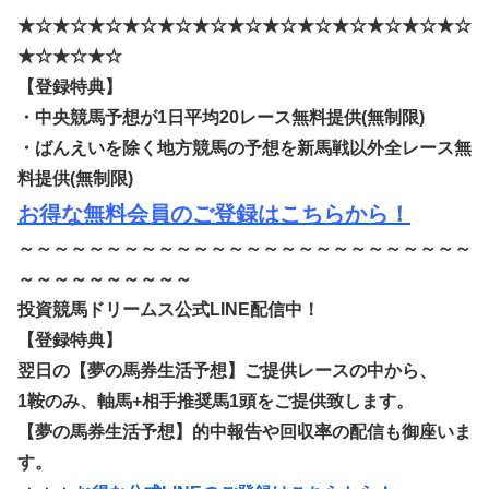
★☆★☆★☆★☆★☆★☆★☆★☆★☆★☆★☆★☆★☆
★☆★☆★☆
【登録特典】
・中央競馬予想が1日平均20レース無料提供(無制限)
・ばんえいを除く地方競馬の予想を新馬戦以外全レース無
料提供(無制限)
お得な無料会員のご登録はこちらから！
～～～～～～～～～～～～～～～～～～～～～～～～～～
～～～～～～～～～～
投資競馬ドリームス公式LINE配信中！
【登録特典】
翌日の【夢の馬券生活予想】ご提供レースの中から、
1鞍のみ、軸馬+相手推奨馬1頭をご提供致します。
【夢の馬券生活予想】的中報告や回収率の配信も御座いま
す。