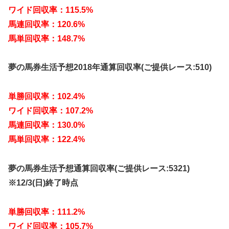
ワイド回収率：115.5%
馬連回収率：120.6%
馬単回収率：148.7%
夢の馬券生活予想2018年通算回収率(ご提供レース:510)
単勝回収率：102.4%
ワイド回収率：107.2%
馬連回収率：130.0%
馬単回収率：122.4%
夢の馬券生活予想通算回収率(ご提供レース:5321)
※12/3(日)終了時点
単勝回収率：111.2%
ワイド回収率：105.7%