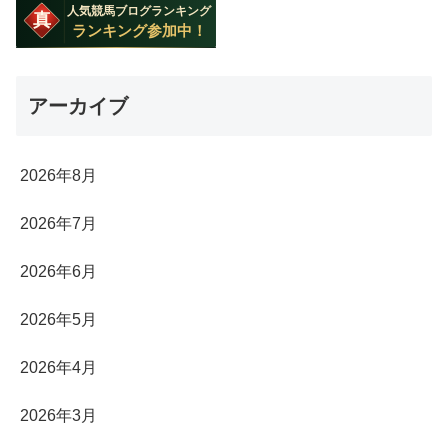
アーカイブ
2026年8月
2026年7月
2026年6月
2026年5月
2026年4月
2026年3月