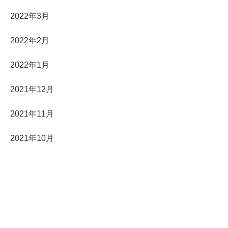
2022年3月
2022年2月
2022年1月
2021年12月
2021年11月
2021年10月