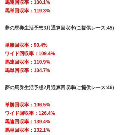
馬連回収率：100.1%
馬単回収率：119.3%
夢の馬券生活予想3月通算回収率(ご提供レース:45)
単勝回収率：90.4%
ワイド回収率：109.4%
馬連回収率：110.9%
馬単回収率：104.7%
夢の馬券生活予想2月通算回収率(ご提供レース:46)
単勝回収率：106.5%
ワイド回収率：126.4%
馬連回収率：139.4%
馬単回収率：132.1%