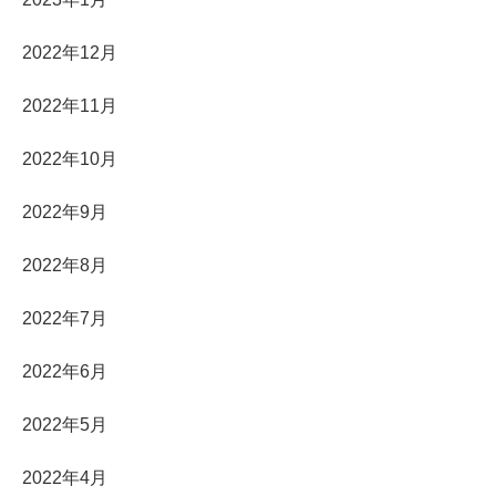
2022年12月
2022年11月
2022年10月
2022年9月
2022年8月
2022年7月
2022年6月
2022年5月
2022年4月