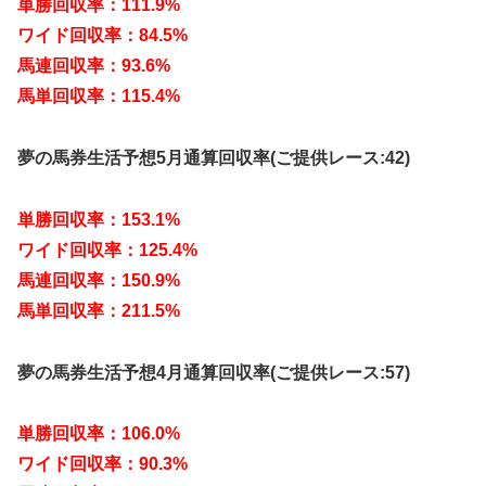
単勝回収率：111.9%
ワイド回収率：84.5%
馬連回収率：93.6%
馬単回収率：115.4%
夢の馬券生活予想5月通算回収率(ご提供レース:42)
単勝回収率：153.1%
ワイド回収率：125.4%
馬連回収率：150.9%
馬単回収率：211.5%
夢の馬券生活予想4月通算回収率(ご提供レース:57)
単勝回収率：106.0%
ワイド回収率：90.3%