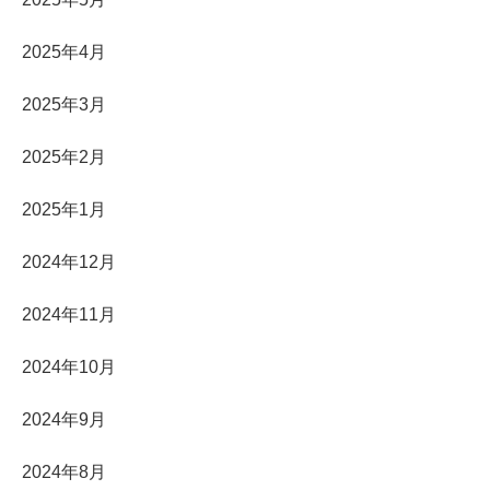
2025年4月
2025年3月
2025年2月
2025年1月
2024年12月
2024年11月
2024年10月
2024年9月
2024年8月