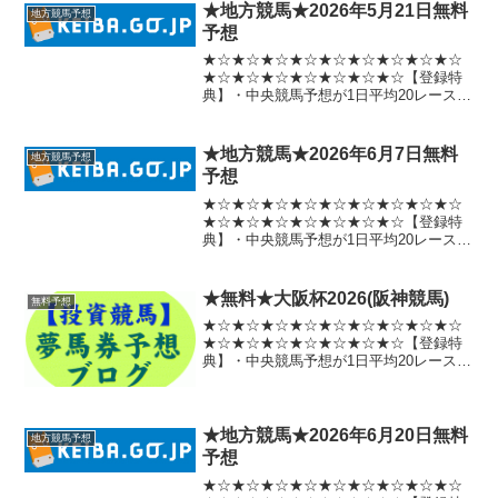
制限)・【夢の馬券生活予想】ご提供レー
★地方競馬★2026年5月21日無料
地方競馬予想
スの中から、...
予想
★☆★☆★☆★☆★☆★☆★☆★☆★☆
★☆★☆★☆★☆★☆★☆★☆【登録特
典】・中央競馬予想が1日平均20レース無
料提供(無制限)・ばんえいを除く地方競馬
の予想を新馬戦以外全レース無料提供(無
制限)・【夢の馬券生活予想】ご提供レー
★地方競馬★2026年6月7日無料
地方競馬予想
スの中から、...
予想
★☆★☆★☆★☆★☆★☆★☆★☆★☆
★☆★☆★☆★☆★☆★☆★☆【登録特
典】・中央競馬予想が1日平均20レース無
料提供(無制限)・ばんえいを除く地方競馬
の予想を新馬戦以外全レース無料提供(無
制限)・【夢の馬券生活予想】ご提供レー
★無料★大阪杯2026(阪神競馬)
無料予想
スの中から、...
★☆★☆★☆★☆★☆★☆★☆★☆★☆
★☆★☆★☆★☆★☆★☆★☆【登録特
典】・中央競馬予想が1日平均20レース無
料提供(無制限)・ばんえいを除く地方競馬
の予想を新馬戦以外全レース無料提供(無
制限)・【夢の馬券生活予想】ご提供レー
スの中から、...
★地方競馬★2026年6月20日無料
地方競馬予想
予想
★☆★☆★☆★☆★☆★☆★☆★☆★☆