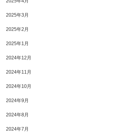
2025年4月
2025年3月
2025年2月
2025年1月
2024年12月
2024年11月
2024年10月
2024年9月
2024年8月
2024年7月