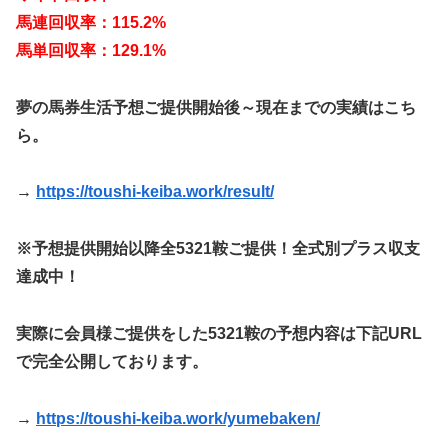
馬連回収率：115.2%
馬単回収率：129.1%
夢の馬券生活予想ご提供開始後～現在までの実績はこち
ら。
→
https://toushi-keiba.work/result/
※予想提供開始以降全5321鞍ご提供！全式別プラス収支
達成中！
実際に会員様ご提供をした5321鞍の予想内容は下記URL
で完全公開しております。
→
https://toushi-keiba.work/yumebaken/