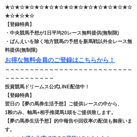
★☆★☆★☆★☆★☆★☆★☆★☆★☆★☆★☆★☆★☆
★☆★☆★☆
【登録特典】
・中央競馬予想が1日平均20レース無料提供(無制限)
・ばんえいを除く地方競馬の予想を新馬戦以外全レース無
料提供(無制限)
お得な無料会員のご登録はこちらから！
～～～～～～～～～～～～～～～～～～～～～～～～～～
～～～～～～～～～～
投資競馬ドリームス公式LINE配信中！
【登録特典】
翌日の【夢の馬券生活予想】ご提供レースの中から、
1鞍のみ、軸馬+相手推奨馬1頭をご提供致します。
【夢の馬券生活予想】的中報告や回収率の配信も御座いま
す。