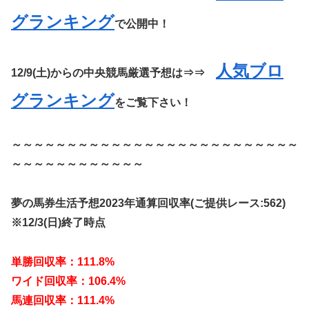
グランキング
で公開中！
人気ブロ
12/9(土)からの中央競馬厳選予想は⇒⇒
グランキング
をご覧下さい！
～～～～～～～～～～～～～～～～～～～～～～～～～～
～～～～～～～～～～～～
夢の馬券生活予想2023年通算回収率(ご提供レース:562)
※12/3(日)終了時点
単勝回収率：111.8%
ワイド回収率：106.4%
馬連回収率：111.4%