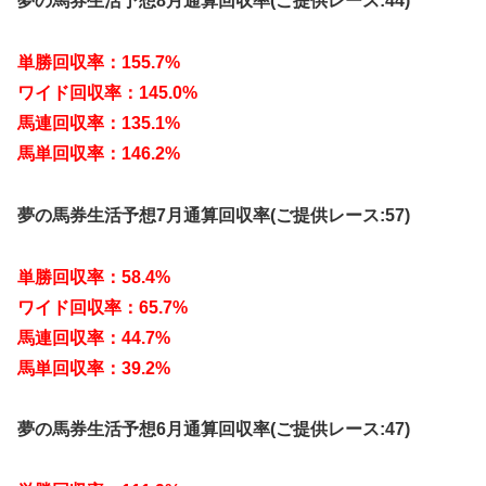
夢の馬券生活予想8月通算回収率(ご提供レース:44)
単勝回収率：155.7%
ワイド回収率：145.0%
馬連回収率：135.1%
馬単回収率：146.2%
夢の馬券生活予想7月通算回収率(ご提供レース:57)
単勝回収率：58.4%
ワイド回収率：65.7%
馬連回収率：44.7%
馬単回収率：39.2%
夢の馬券生活予想6月通算回収率(ご提供レース:47)