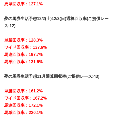
馬単回収率：127.1%
夢の馬券生活予想12/2(土)12/3(日)通算回収率(ご提供レー
ス:12)
単勝回収率：128.3%
ワイド回収率：137.6%
馬連回収率：197.7%
馬単回収率：131.6%
夢の馬券生活予想11月通算回収率(ご提供レース:43)
単勝回収率：161.2%
ワイド回収率：167.2%
馬連回収率：172.1%
馬単回収率：220.1%