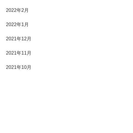
2022年2月
2022年1月
2021年12月
2021年11月
2021年10月