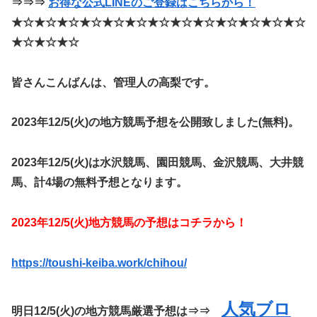
⇒⇒⇒
お得な公式LINEのご登録はこちらから！
★☆★☆★☆★☆★☆★☆★☆★☆★☆★☆★☆★☆★☆
★☆★☆★☆
皆さんこんばんは、管理人の高梨です。
2023年12/5(火)の地方競馬予想を公開致しました(無料)。
2023年12/5(火)は水沢競馬、園田競馬、金沢競馬、大井競
馬、計4場の無料予想となります。
2023年12/5(火)地方競馬の予想はコチラから！
https://toushi-keiba.work/chihou/
人気ブロ
明日12/5(火)の地方競馬厳選予想は⇒⇒