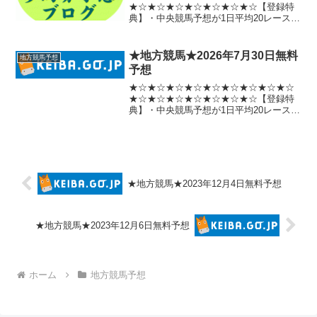
★☆★☆★☆★☆★☆★☆★☆【登録特
典】・中央競馬予想が1日平均20レース無
料提供(無制限)・ばんえいを除く地方競馬
の予想を新馬戦以外全レース無料提供(無
制限)・【夢の馬券生活予想】ご提供レー
★地方競馬★2026年7月30日無料
地方競馬予想
スの中から、...
予想
★☆★☆★☆★☆★☆★☆★☆★☆★☆
★☆★☆★☆★☆★☆★☆★☆【登録特
典】・中央競馬予想が1日平均20レース無
料提供(無制限)・ばんえいを除く地方競馬
の予想を新馬戦以外全レース無料提供(無
制限)・【夢の馬券生活予想】ご提供レー
スの中から、...
★地方競馬★2023年12月4日無料予想
★地方競馬★2023年12月6日無料予想
ホーム
地方競馬予想