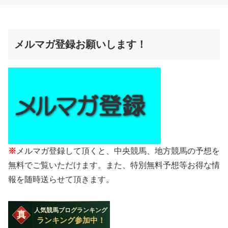
メルマガ登録お願いします！
※
メルマガ登録して頂くと、中央競馬、地方競馬の予想を
無料でご覧いただけます。また、特別無料予想等お得な情
報を随時送らせて頂きます。