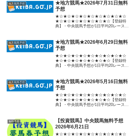
制限)・【夢の馬券生活予想】ご提供レー
★地方競馬★2026年7月31日無料
地方競馬予想
スの中から、...
予想
★☆★☆★☆★☆★☆★☆★☆★☆★☆
★☆★☆★☆★☆★☆★☆★☆【登録特
典】・中央競馬予想が1日平均20レース無
料提供(無制限)・ばんえいを除く地方競馬
の予想を新馬戦以外全レース無料提供(無
制限)・【夢の馬券生活予想】ご提供レー
★地方競馬★2026年6月29日無料
地方競馬予想
スの中から、...
予想
★☆★☆★☆★☆★☆★☆★☆★☆★☆
★☆★☆★☆★☆★☆★☆★☆【登録特
典】・中央競馬予想が1日平均20レース無
料提供(無制限)・ばんえいを除く地方競馬
の予想を新馬戦以外全レース無料提供(無
制限)・【夢の馬券生活予想】ご提供レー
★地方競馬★2026年5月16日無料
地方競馬予想
スの中から、...
予想
★☆★☆★☆★☆★☆★☆★☆★☆★☆
★☆★☆★☆★☆★☆★☆★☆【登録特
典】・中央競馬予想が1日平均20レース無
料提供(無制限)・ばんえいを除く地方競馬
の予想を新馬戦以外全レース無料提供(無
制限)・【夢の馬券生活予想】ご提供レー
【投資競馬】中央競馬無料予想
無料予想
スの中から、...
2026年6月21日
★☆★☆★☆★☆★☆★☆★☆★☆★☆