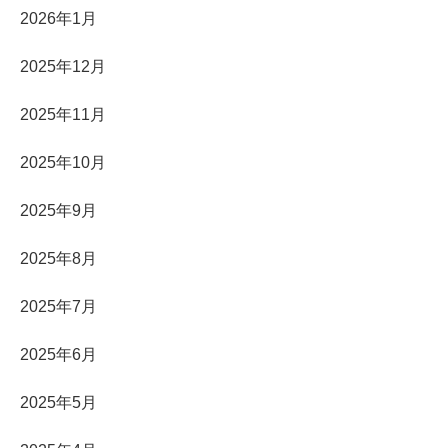
2026年1月
2025年12月
2025年11月
2025年10月
2025年9月
2025年8月
2025年7月
2025年6月
2025年5月