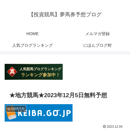
【投資競馬】夢馬券予想ブログ
HOME
メルマガ登録
人気ブログランキング
にほんブログ村
★地方競馬★2023年12月5日無料予想
地方競馬予想
2023.12.04