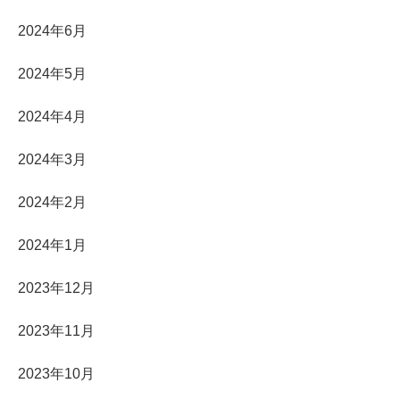
2024年6月
2024年5月
2024年4月
2024年3月
2024年2月
2024年1月
2023年12月
2023年11月
2023年10月