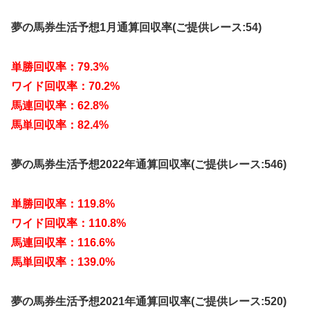
夢の馬券生活予想1月通算回収率(ご提供レース:54)
単勝回収率：79.3%
ワイド回収率：70.2%
馬連回収率：62.8%
馬単回収率：82.4%
夢の馬券生活予想2022年通算回収率(ご提供レース:546)
単勝回収率：119.8%
ワイド回収率：110.8%
馬連回収率：116.6%
馬単回収率：139.0%
夢の馬券生活予想2021年通算回収率(ご提供レース:520)