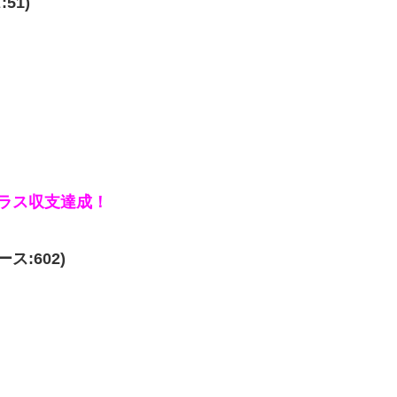
51)
ラス収支達成！
:602)