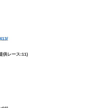
413/
提供レース:11)