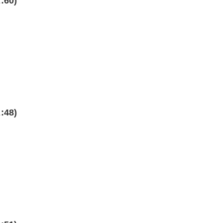
60)
48)