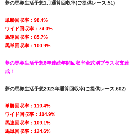
夢の馬券生活予想1月通算回収率(ご提供レース:51)
単勝回収率：98.4%
ワイド回収率：74.0%
馬連回収率：85.7%
馬単回収率：100.9%
夢の馬券生活予想6年連続年間回収率全式別プラス収支達
成！
夢の馬券生活予想2023年通算回収率(ご提供レース:602)
単勝回収率：110.4%
ワイド回収率：104.9%
馬連回収率：109.1%
馬単回収率：124.6%