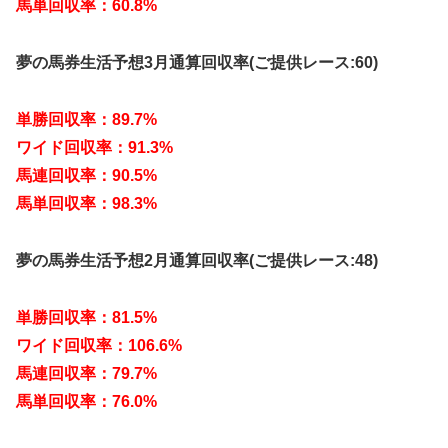
馬単回収率：60.8%
夢の馬券生活予想3月通算回収率(ご提供レース:60)
単勝回収率：89.7%
ワイド回収率：91.3%
馬連回収率：90.5%
馬単回収率：98.3%
夢の馬券生活予想2月通算回収率(ご提供レース:48)
単勝回収率：81.5%
ワイド回収率：106.6%
馬連回収率：79.7%
馬単回収率：76.0%