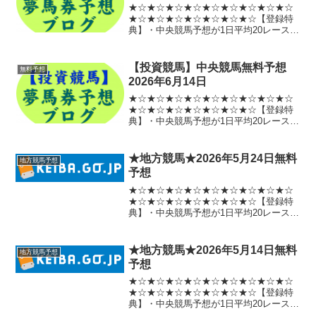
★☆★☆★☆★☆★☆★☆★☆★☆★☆
★☆★☆★☆★☆★☆★☆★☆【登録特
典】・中央競馬予想が1日平均20レース無
料提供(無制限)・ばんえいを除く地方競馬
の予想を新馬戦以外全レース無料提供(無
制限)・【夢の馬券生活予想】ご提供レー
【投資競馬】中央競馬無料予想
無料予想
スの中から、...
2026年6月14日
★☆★☆★☆★☆★☆★☆★☆★☆★☆
★☆★☆★☆★☆★☆★☆★☆【登録特
典】・中央競馬予想が1日平均20レース無
料提供(無制限)・ばんえいを除く地方競馬
の予想を新馬戦以外全レース無料提供(無
制限)・【夢の馬券生活予想】ご提供レー
★地方競馬★2026年5月24日無料
地方競馬予想
スの中から、...
予想
★☆★☆★☆★☆★☆★☆★☆★☆★☆
★☆★☆★☆★☆★☆★☆★☆【登録特
典】・中央競馬予想が1日平均20レース無
料提供(無制限)・ばんえいを除く地方競馬
の予想を新馬戦以外全レース無料提供(無
制限)・【夢の馬券生活予想】ご提供レー
★地方競馬★2026年5月14日無料
地方競馬予想
スの中から、...
予想
★☆★☆★☆★☆★☆★☆★☆★☆★☆
★☆★☆★☆★☆★☆★☆★☆【登録特
典】・中央競馬予想が1日平均20レース無
料提供(無制限)・ばんえいを除く地方競馬