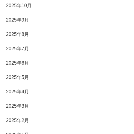
2025年10月
2025年9月
2025年8月
2025年7月
2025年6月
2025年5月
2025年4月
2025年3月
2025年2月