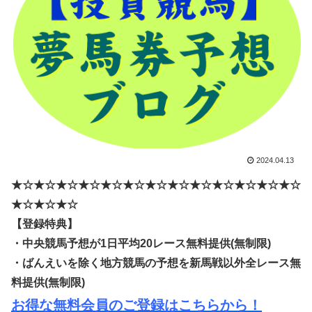
2024.04.13
★☆★☆★☆★☆★☆★☆★☆★☆★☆★☆★☆★☆★☆
★☆★☆★☆
【登録特典】
・中央競馬予想が1日平均20レース無料提供(無制限)
・ばんえいを除く地方競馬の予想を新馬戦以外全レース無
料提供(無制限)
お得な無料会員のご登録はこちらから！