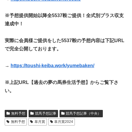
※予想提供開始以降全5537鞍ご提供！全式別プラス収支
達成中！
実際に会員様ご提供をした5537鞍の予想内容は下記URL
で完全公開しております。
→
https://toushi-keiba.work/yumebaken/
※上記URL【過去の夢の馬券生活予想】からご覧下さ
い。
無料予想
競馬予想記事
競馬予想記事（中央）
無料予想
皐月賞
皐月賞2024