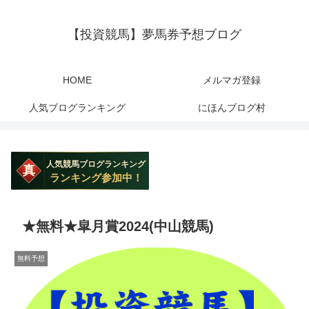
【投資競馬】夢馬券予想ブログ
HOME
メルマガ登録
人気ブログランキング
にほんブログ村
★無料★皐月賞2024(中山競馬)
無料予想