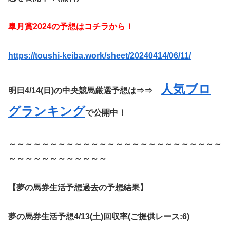
皐月賞2024の予想はコチラから！
https://toushi-keiba.work/sheet/20240414/06/11/
人気ブロ
明日4/14(日)の中央競馬厳選予想は⇒⇒
グランキング
で公開中！
～～～～～～～～～～～～～～～～～～～～～～～～～～
～～～～～～～～～～～～
【夢の馬券生活予想過去の予想結果】
夢の馬券生活予想4/13(土)回収率(ご提供レース:6)