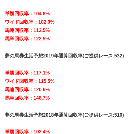
単勝回収率：104.8%
ワイド回収率：102.0%
馬連回収率：112.5%
馬単回収率：122.5%
夢の馬券生活予想2019年通算回収率(ご提供レース:532)
単勝回収率：117.1%
ワイド回収率：115.5%
馬連回収率：120.6%
馬単回収率：148.7%
夢の馬券生活予想2018年通算回収率(ご提供レース:510)
単勝回収率：102.4%