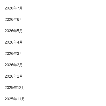
2026年7月
2026年6月
2026年5月
2026年4月
2026年3月
2026年2月
2026年1月
2025年12月
2025年11月