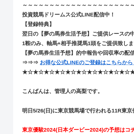
～～～～～～～～～～～～～～～～～～～～
投資競馬ドリームス公式LINE配信中！
【登録特典】
翌日の【夢の馬券生活予想】ご提供レースの
1鞍のみ、軸馬+相手推奨馬1頭をご提供致し
【夢の馬券生活予想】的中報告や回収率の配
⇒⇒⇒
お得な公式LINEのご登録はこちらから
★☆★☆★☆★☆★☆★☆★☆★☆★☆★☆
こんばんは、管理人の高梨です。
明日5/26(日)に東京競馬場で行われる11R東京
東京優駿2024(日本ダービー2024)の予想は