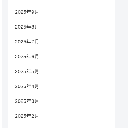
2025年9月
2025年8月
2025年7月
2025年6月
2025年5月
2025年4月
2025年3月
2025年2月