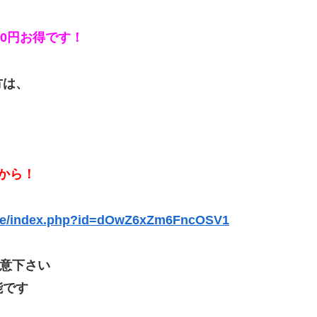
000円お得です！
方は、
から！
hase/index.php?id=dOwZ6xZm6FncOSV1
注意下さい
能です