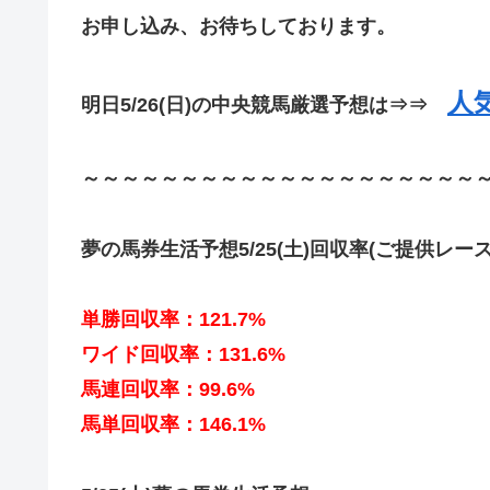
お申し込み、お待ちしております。
人
明日5/26(日)の中央競馬厳選予想は⇒⇒
～～～～～～～～～～～～～～～～～～～～
夢の馬券生活予想5/25(土)回収率(ご提供レース:
単勝回収率：121.7%
ワイド回収率：131.6%
馬連回収率：99.6%
馬単回収率：146.1%