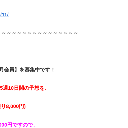
/11/
～～～～～～～～～～～～～～～～
6月会員】を募集中です！
日)5週10日間の予想を、
8,000円)
000円ですので、