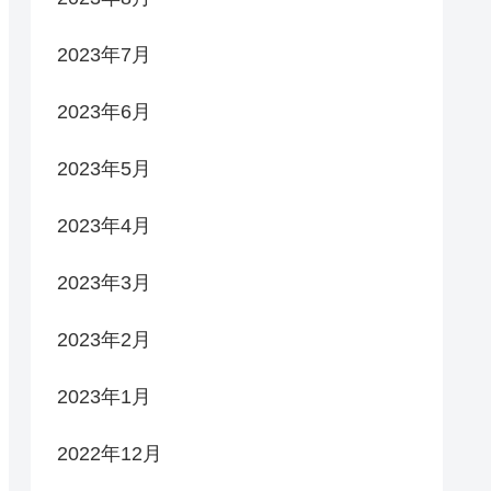
2023年7月
2023年6月
2023年5月
2023年4月
2023年3月
2023年2月
2023年1月
2022年12月