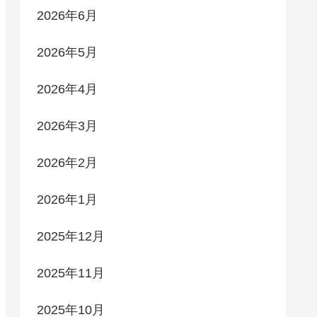
2026年6月
2026年5月
2026年4月
2026年3月
2026年2月
2026年1月
2025年12月
2025年11月
2025年10月