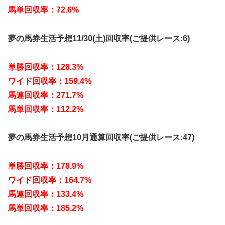
馬単回収率：72.6%
夢の馬券生活予想11/30(土)回収率(ご提供レース:6)
単勝回収率：128.3%
ワイド回収率：159.4%
馬連回収率：271.7%
馬単回収率：112.2%
夢の馬券生活予想10月通算回収率(ご提供レース:47)
単勝回収率：178.9%
ワイド回収率：164.7%
馬連回収率：133.4%
馬単回収率：185.2%