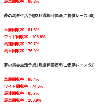
馬単回収率：98.3%
夢の馬券生活予想2月通算回収率(ご提供レース:48)
単勝回収率：81.5%
ワイド回収率：106.6%
馬連回収率：79.7%
馬単回収率：76.0%
夢の馬券生活予想1月通算回収率(ご提供レース:51)
単勝回収率：98.4%
ワイド回収率：74.0%
馬連回収率：85.7%
馬単回収率：100.9%