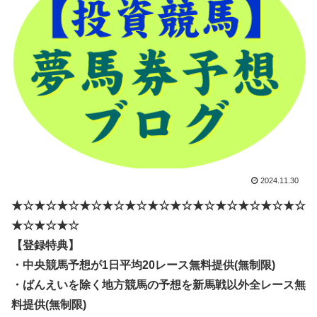
2024.11.30
★☆★☆★☆★☆★☆★☆★☆★☆★☆★☆★☆★☆★☆
★☆★☆★☆
【登録特典】
・中央競馬予想が1日平均20レース無料提供(無制限)
・ばんえいを除く地方競馬の予想を新馬戦以外全レース無
料提供(無制限)