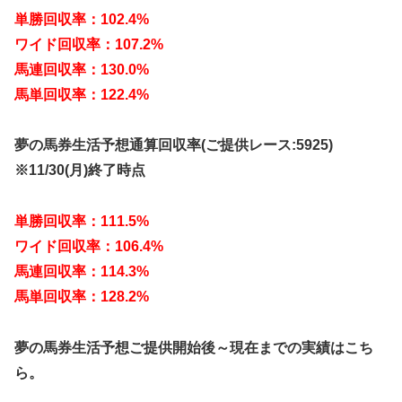
単勝回収率：102.4%
ワイド回収率：107.2%
馬連回収率：130.0%
馬単回収率：122.4%
夢の馬券生活予想通算回収率(ご提供レース:5925)
※11/30(月)終了時点
単勝回収率：111.5%
ワイド回収率：106.4%
馬連回収率：114.3%
馬単回収率：128.2%
夢の馬券生活予想ご提供開始後～現在までの実績はこち
ら。