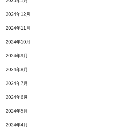
2025年1月
2024年12月
2024年11月
2024年10月
2024年9月
2024年8月
2024年7月
2024年6月
2024年5月
2024年4月