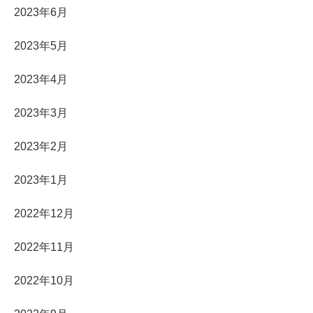
2023年6月
2023年5月
2023年4月
2023年3月
2023年2月
2023年1月
2022年12月
2022年11月
2022年10月