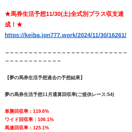
★馬券生活予想11/30(土)全式別プラス収支達
成！★
https://keiba.jpn777.work/2024/11/30/16261/
～～～～～～～～～～～～～～～～～～～～～～～～～～
～～～～～～～～～～～～
【夢の馬券生活予想過去の予想結果】
夢の馬券生活予想11月通算回収率(ご提供レース:54)
単勝回収率：119.6%
ワイド回収率：106.1%
馬連回収率：125.1%