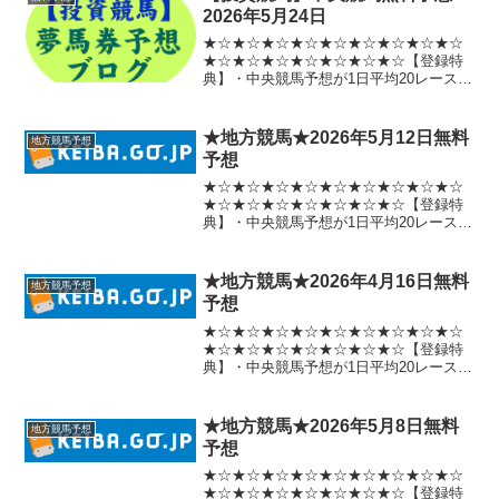
スの中から、...
2026年5月24日
★☆★☆★☆★☆★☆★☆★☆★☆★☆
★☆★☆★☆★☆★☆★☆★☆【登録特
典】・中央競馬予想が1日平均20レース無
料提供(無制限)・ばんえいを除く地方競馬
の予想を新馬戦以外全レース無料提供(無
制限)・【夢の馬券生活予想】ご提供レー
★地方競馬★2026年5月12日無料
地方競馬予想
スの中から、...
予想
★☆★☆★☆★☆★☆★☆★☆★☆★☆
★☆★☆★☆★☆★☆★☆★☆【登録特
典】・中央競馬予想が1日平均20レース無
料提供(無制限)・ばんえいを除く地方競馬
の予想を新馬戦以外全レース無料提供(無
制限)・【夢の馬券生活予想】ご提供レー
★地方競馬★2026年4月16日無料
地方競馬予想
スの中から、...
予想
★☆★☆★☆★☆★☆★☆★☆★☆★☆
★☆★☆★☆★☆★☆★☆★☆【登録特
典】・中央競馬予想が1日平均20レース無
料提供(無制限)・ばんえいを除く地方競馬
の予想を新馬戦以外全レース無料提供(無
制限)・【夢の馬券生活予想】ご提供レー
★地方競馬★2026年5月8日無料
地方競馬予想
スの中から、...
予想
★☆★☆★☆★☆★☆★☆★☆★☆★☆
★☆★☆★☆★☆★☆★☆★☆【登録特