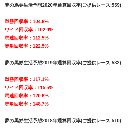
夢の馬券生活予想2020年通算回収率(ご提供レース:559)
単勝回収率：104.8%
ワイド回収率：102.0%
馬連回収率：112.5%
馬単回収率：122.5%
夢の馬券生活予想2019年通算回収率(ご提供レース:532)
単勝回収率：117.1%
ワイド回収率：115.5%
馬連回収率：120.6%
馬単回収率：148.7%
夢の馬券生活予想2018年通算回収率(ご提供レース:510)