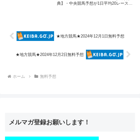
典】・中央競馬予想が1日平均20レース無
料提供(無制限)・ばんえいを除く地方競馬
の予想を新馬戦以外全レース無料提供(無
制限)・【夢の馬券生活予想】ご提供レー
スの中から、...
★地方競馬★2024年12月1日無料予想
★地方競馬★2024年12月2日無料予想
ホーム
無料予想
メルマガ登録お願いします！