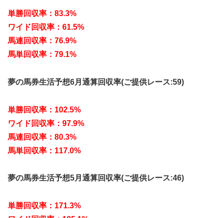
単勝回収率：83.3%
ワイド回収率：61.5%
馬連回収率：76.9%
馬単回収率：79.1%
夢の馬券生活予想6月通算回収率(ご提供レース:59)
単勝回収率：102.5%
ワイド回収率：97.9%
馬連回収率：80.3%
馬単回収率：117.0%
夢の馬券生活予想5月通算回収率(ご提供レース:46)
単勝回収率：171.3%