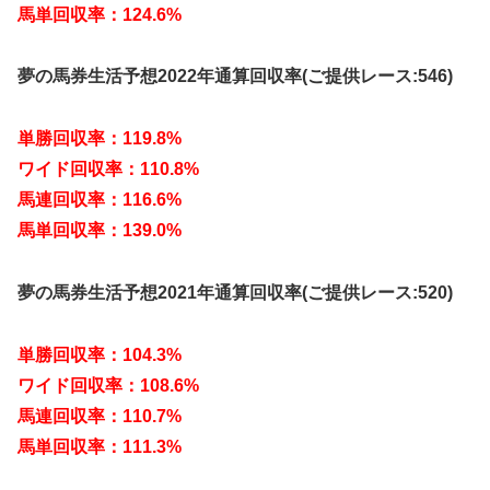
馬単回収率：124.6%
夢の馬券生活予想2022年通算回収率(ご提供レース:546)
単勝回収率：119.8%
ワイド回収率：110.8%
馬連回収率：116.6%
馬単回収率：139.0%
夢の馬券生活予想2021年通算回収率(ご提供レース:520)
単勝回収率：104.3%
ワイド回収率：108.6%
馬連回収率：110.7%
馬単回収率：111.3%