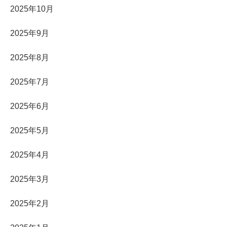
2025年10月
2025年9月
2025年8月
2025年7月
2025年6月
2025年5月
2025年4月
2025年3月
2025年2月