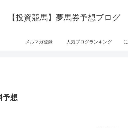
【投資競馬】夢馬券予想ブログ
メルマガ登録
人気ブログランキング
に
料予想