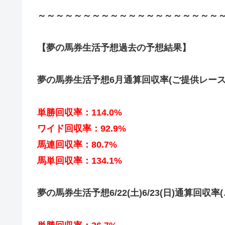
～～～～～～～～～～～～～～～～～～～～
【夢の馬券生活予想過去の予想結果】
夢の馬券生活予想6月通算回収率(ご提供レース:47
単勝回収率：114.0%
ワイド回収率：92.9%
馬連回収率：80.7%
馬単回収率：134.1%
夢の馬券生活予想6/22(土)6/23(日)通算回収率