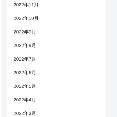
2022年11月
2022年10月
2022年9月
2022年8月
2022年7月
2022年6月
2022年5月
2022年4月
2022年3月