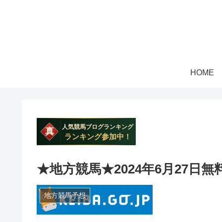
HOME
★地方競馬★2024年6月27日無
地方競馬予想