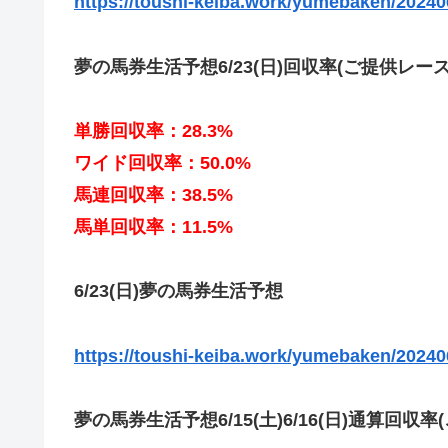
https://toushi-keiba.work/yumebaken/20240
夢の馬券生活予想6/23(日)回収率(ご提供レース:
単勝回収率：28.3%
ワイド回収率：50.0%
馬連回収率：38.5%
馬単回収率：11.5%
6/23(日)夢の馬券生活予想
https://toushi-keiba.work/yumebaken/20240
夢の馬券生活予想6/15(土)6/16(日)通算回収率