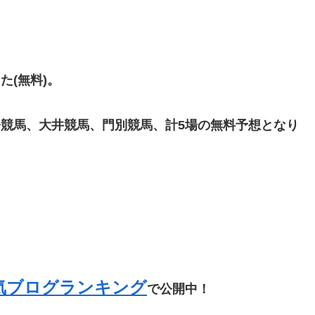
た(無料)。
、船橋競馬、大井競馬、門別競馬、計5場の無料予想となり
！
気ブログランキング
で公開中！