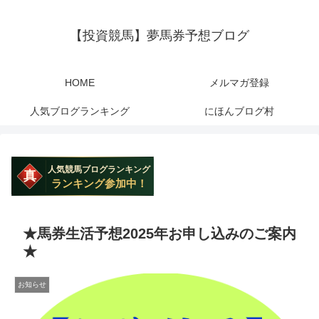
【投資競馬】夢馬券予想ブログ
HOME
メルマガ登録
人気ブログランキング
にほんブログ村
★馬券生活予想2025年お申し込みのご案内
★
お知らせ