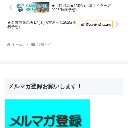
★川崎競馬★1/3(金)川崎マイラーズ
2025(無料予想)
★名古屋競馬★1/4(土)名古屋記念2025(無
料予想)
ホーム
お知らせ
メルマガ登録お願いします！