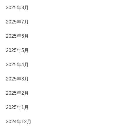
2025年8月
2025年7月
2025年6月
2025年5月
2025年4月
2025年3月
2025年2月
2025年1月
2024年12月