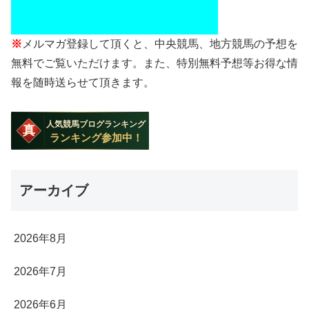
※
メルマガ登録して頂くと、中央競馬、地方競馬の予想を
無料でご覧いただけます。また、特別無料予想等お得な情
報を随時送らせて頂きます。
アーカイブ
2026年8月
2026年7月
2026年6月