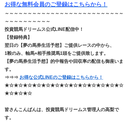
お得な無料会員のご登録はこちらから！
～～～～～～～～～～～～～～～～～～～～～～～～～～
～～～～～～～～～～
投資競馬ドリームス公式LINE配信中！
【登録特典】
翌日の【夢の馬券生活予想】ご提供レースの中から、
1鞍のみ、軸馬+相手推奨馬1頭をご提供致します。
【夢の馬券生活予想】的中報告や回収率の配信も御座いま
す。
⇒⇒⇒
お得な公式LINEのご登録はこちらから！
★☆★☆★☆★☆★☆★☆★☆★☆★☆★☆★☆★☆★☆
★☆★☆★☆
皆さんこんばんは、投資競馬ドリームス管理人の高梨で
す。