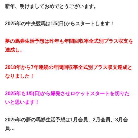
新年、明けましておめでとうございます。
2025年の中央競馬は1/5(日)からスタートします！
夢の馬券生活予想は昨年も年間回収率全式別プラス収支を
達成し、
2018年から7年連続の年間回収率全式別プラス収支達成と
なりました！
2025年も1/5(日)から爆発させロケットスタートを切りた
いと思います！
2025年の夢の馬券生活予想は1月会員、2月会員、3月会
員…