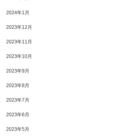
2024年1月
2023年12月
2023年11月
2023年10月
2023年9月
2023年8月
2023年7月
2023年6月
2023年5月