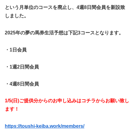
という月単位のコースを廃止し、4週8日間会員を新設致
しました。
2025年の夢の馬券生活予想は下記3コースとなります。
・1日会員
・1週2日間会員
・4週8日間会員
1/5(日)ご提供分からのお申し込みはコチラからお願い致し
ます！
https://toushi-keiba.work/members/