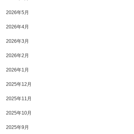
2026年5月
2026年4月
2026年3月
2026年2月
2026年1月
2025年12月
2025年11月
2025年10月
2025年9月