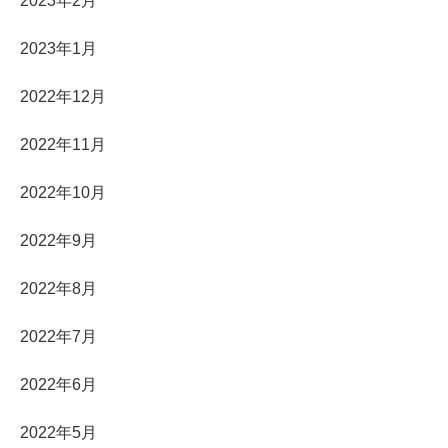
2023年2月
2023年1月
2022年12月
2022年11月
2022年10月
2022年9月
2022年8月
2022年7月
2022年6月
2022年5月