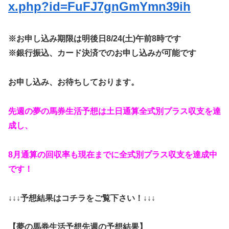
x.php?id=FuFJ7gnGmYmn39ih
※お申し込み期限は明後日8/24(土)午前8時です
※銀行振込、カード決済でのお申し込みが可能です
お申し込み、お待ちしております。
先週の夢の馬券生活予想は土日通算全式別プラス収支を達
成し、
8月通算の回収率も現在までに全式別プラス収支を達成中
です！
↓↓↓予想結果はコチラをご覧下さい！↓↓↓
【夢の馬券生活予想先週の予想結果】