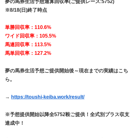
夢の馬券生活予想通算回収率(ご提供レース:5752)
※8/18(日)終了時点
単勝回収率：110.6%
ワイド回収率：105.5%
馬連回収率：113.5%
馬単回収率：127.2%
夢の馬券生活予想ご提供開始後～現在までの実績はこち
ら。
→
https://toushi-keiba.work/result/
※予想提供開始以降全5752鞍ご提供！全式別プラス収支
達成中！