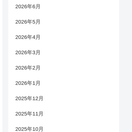
2026年6月
2026年5月
2026年4月
2026年3月
2026年2月
2026年1月
2025年12月
2025年11月
2025年10月