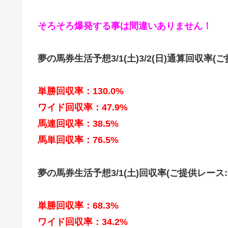
そろそろ爆発する事は間違いありません！
夢の馬券生活予想3/1(土)3/2(日)通算回収率(ご
単勝回収率：130.0%
ワイド回収率：47.9%
馬連回収率：38.5%
馬単回収率：76.5%
夢の馬券生活予想3/1(土)回収率(ご提供レース:
単勝回収率：68.3%
ワイド回収率：34.2%