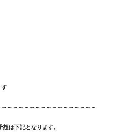
ます
～～～～～～～～～～～～～～～～～～
活予想は下記となります。