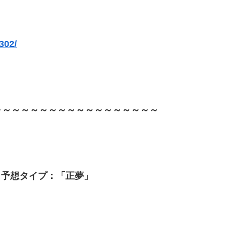
302/
～～～～～～～～～～～～～～～～～～
走 予想タイプ：「正夢」