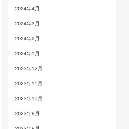
2024年4月
2024年3月
2024年2月
2024年1月
2023年12月
2023年11月
2023年10月
2023年9月
2023年8月