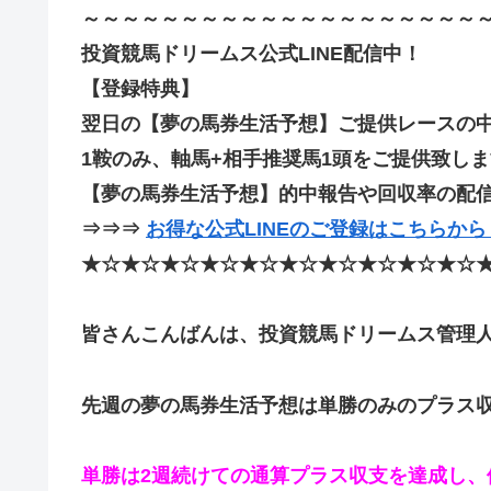
～～～～～～～～～～～～～～～～～～～～
投資競馬ドリームス公式LINE配信中！
【登録特典】
翌日の【夢の馬券生活予想】ご提供レースの
1鞍のみ、軸馬+相手推奨馬1頭をご提供致し
【夢の馬券生活予想】的中報告や回収率の配
⇒⇒⇒
お得な公式LINEのご登録はこちらから
★☆★☆★☆★☆★☆★☆★☆★☆★☆★☆
皆さんこんばんは、投資競馬ドリームス管理
先週の夢の馬券生活予想は単勝のみのプラス
単勝は2週続けての通算プラス収支を達成し、