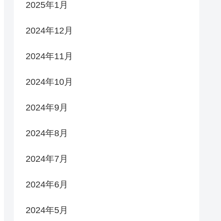
2025年1月
2024年12月
2024年11月
2024年10月
2024年9月
2024年8月
2024年7月
2024年6月
2024年5月