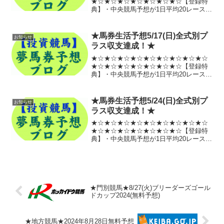
★☆★☆★☆★☆★☆★☆★☆【登録特
典】・中央競馬予想が1日平均20レース無
料提供(無制限)・ばんえいを除く地方競馬
の予想を新馬戦以外全レース無料提供(無
制限)・【夢の馬券生活予想】ご提供レー
★馬券生活予想5/17(日)全式別プ
お知らせ
スの中から、...
ラス収支達成！★
★☆★☆★☆★☆★☆★☆★☆★☆★☆
★☆★☆★☆★☆★☆★☆★☆【登録特
典】・中央競馬予想が1日平均20レース無
料提供(無制限)・ばんえいを除く地方競馬
の予想を新馬戦以外全レース無料提供(無
制限)・【夢の馬券生活予想】ご提供レー
★馬券生活予想5/24(日)全式別プ
お知らせ
スの中から、...
ラス収支達成！★
★☆★☆★☆★☆★☆★☆★☆★☆★☆
★☆★☆★☆★☆★☆★☆★☆【登録特
典】・中央競馬予想が1日平均20レース無
料提供(無制限)・ばんえいを除く地方競馬
の予想を新馬戦以外全レース無料提供(無
制限)・【夢の馬券生活予想】ご提供レー
スの中から、...
★門別競馬★8/27(火)ブリーダーズゴール
ドカップ2024(無料予想)
★地方競馬★2024年8月28日無料予想