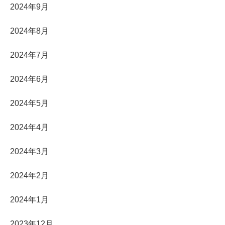
2024年9月
2024年8月
2024年7月
2024年6月
2024年5月
2024年4月
2024年3月
2024年2月
2024年1月
2023年12月