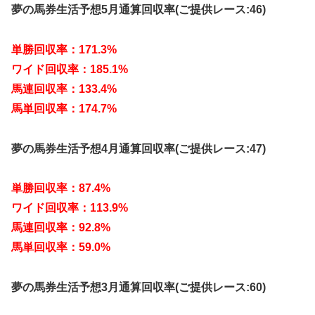
夢の馬券生活予想5月通算回収率(ご提供レース:46)
単勝回収率：171.3%
ワイド回収率：185.1%
馬連回収率：133.4%
馬単回収率：174.7%
夢の馬券生活予想4月通算回収率(ご提供レース:47)
単勝回収率：87.4%
ワイド回収率：113.9%
馬連回収率：92.8%
馬単回収率：59.0%
夢の馬券生活予想3月通算回収率(ご提供レース:60)