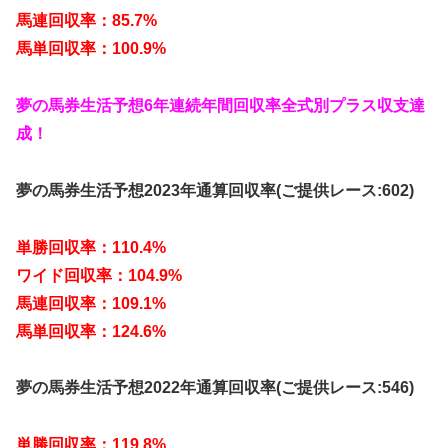
馬連回収率：85.7%
馬単回収率：100.9%
夢の馬券生活予想6年連続年間回収率全式別プラス収支達
成！
夢の馬券生活予想2023年通算回収率(ご提供レース:602)
単勝回収率：110.4%
ワイド回収率：104.9%
馬連回収率：109.1%
馬単回収率：124.6%
夢の馬券生活予想2022年通算回収率(ご提供レース:546)
単勝回収率：119.8%