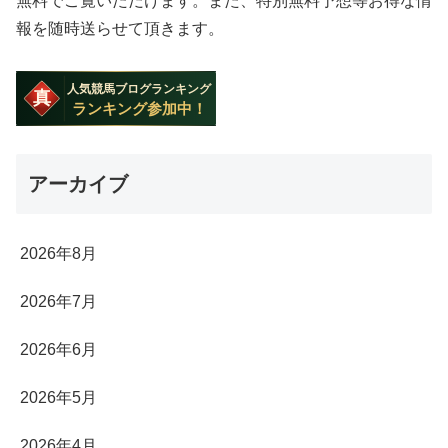
無料でご覧いただけます。また、特別無料予想等お得な情
報を随時送らせて頂きます。
アーカイブ
2026年8月
2026年7月
2026年6月
2026年5月
2026年4月