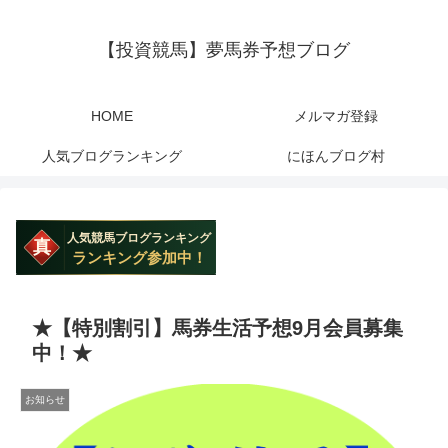
【投資競馬】夢馬券予想ブログ
HOME
メルマガ登録
人気ブログランキング
にほんブログ村
★【特別割引】馬券生活予想9月会員募集
中！★
お知らせ