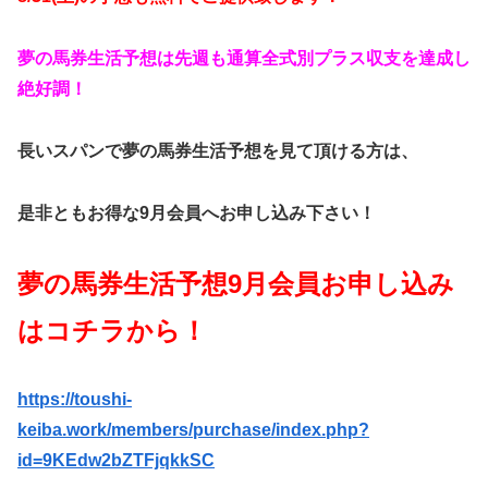
夢の馬券生活予想は先週も通算全式別プラス収支を達成し
絶好調！
長いスパンで夢の馬券生活予想を見て頂ける方は、
是非ともお得な9月会員へお申し込み下さい！
夢の馬券生活予想9月会員お申し込み
はコチラから！
https://toushi-
keiba.work/members/purchase/index.php?
id=9KEdw2bZTFjqkkSC