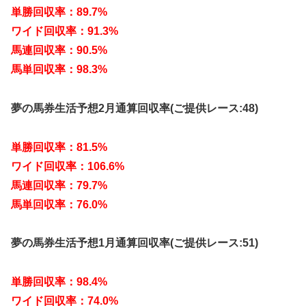
単勝回収率：89.7%
ワイド回収率：91.3%
馬連回収率：90.5%
馬単回収率：98.3%
夢の馬券生活予想2月通算回収率(ご提供レース:48)
単勝回収率：81.5%
ワイド回収率：106.6%
馬連回収率：79.7%
馬単回収率：76.0%
夢の馬券生活予想1月通算回収率(ご提供レース:51)
単勝回収率：98.4%
ワイド回収率：74.0%