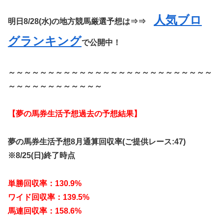
人気ブロ
明日8/28(水)の地方競馬厳選予想は⇒⇒
グランキング
で公開中！
～～～～～～～～～～～～～～～～～～～～～～～～～～
～～～～～～～～～～～～
【夢の馬券生活予想過去の予想結果】
夢の馬券生活予想8月通算回収率(ご提供レース:47)
※8/25(日)終了時点
単勝回収率：130.9%
ワイド回収率：139.5%
馬連回収率：158.6%