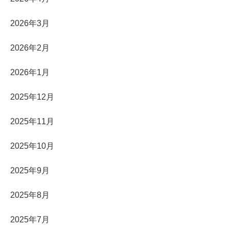
2026年3月
2026年2月
2026年1月
2025年12月
2025年11月
2025年10月
2025年9月
2025年8月
2025年7月