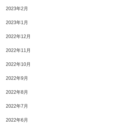
2023年2月
2023年1月
2022年12月
2022年11月
2022年10月
2022年9月
2022年8月
2022年7月
2022年6月