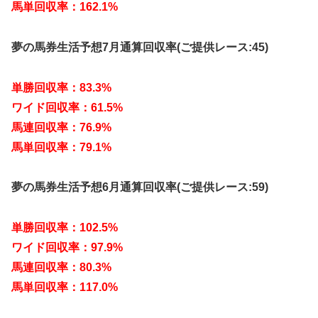
馬単回収率：162.1%
夢の馬券生活予想7月通算回収率(ご提供レース:45)
単勝回収率：83.3%
ワイド回収率：61.5%
馬連回収率：76.9%
馬単回収率：79.1%
夢の馬券生活予想6月通算回収率(ご提供レース:59)
単勝回収率：102.5%
ワイド回収率：97.9%
馬連回収率：80.3%
馬単回収率：117.0%