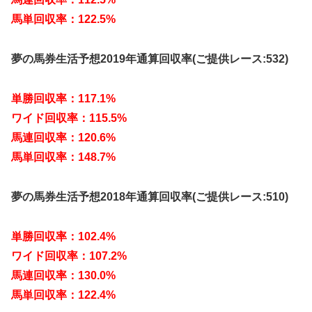
馬単回収率：122.5%
夢の馬券生活予想2019年通算回収率(ご提供レース:532)
単勝回収率：117.1%
ワイド回収率：115.5%
馬連回収率：120.6%
馬単回収率：148.7%
夢の馬券生活予想2018年通算回収率(ご提供レース:510)
単勝回収率：102.4%
ワイド回収率：107.2%
馬連回収率：130.0%
馬単回収率：122.4%