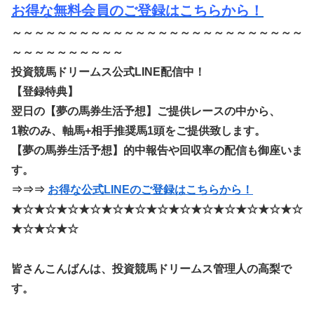
お得な無料会員のご登録はこちらから！
～～～～～～～～～～～～～～～～～～～～～～～～～～
～～～～～～～～～～
投資競馬ドリームス公式LINE配信中！
【登録特典】
翌日の【夢の馬券生活予想】ご提供レースの中から、
1鞍のみ、軸馬+相手推奨馬1頭をご提供致します。
【夢の馬券生活予想】的中報告や回収率の配信も御座いま
す。
⇒⇒⇒
お得な公式LINEのご登録はこちらから！
★☆★☆★☆★☆★☆★☆★☆★☆★☆★☆★☆★☆★☆
★☆★☆★☆
皆さんこんばんは、投資競馬ドリームス管理人の高梨で
す。