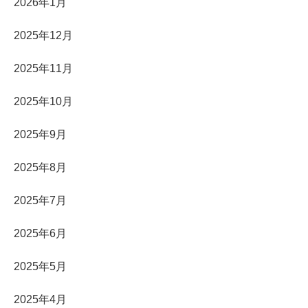
2026年1月
2025年12月
2025年11月
2025年10月
2025年9月
2025年8月
2025年7月
2025年6月
2025年5月
2025年4月