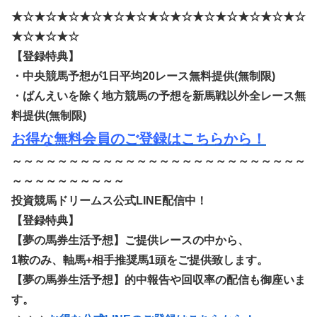
★☆★☆★☆★☆★☆★☆★☆★☆★☆★☆★☆★☆★☆
★☆★☆★☆
【登録特典】
・中央競馬予想が1日平均20レース無料提供(無制限)
・ばんえいを除く地方競馬の予想を新馬戦以外全レース無
料提供(無制限)
お得な無料会員のご登録はこちらから！
～～～～～～～～～～～～～～～～～～～～～～～～～～
～～～～～～～～～～
投資競馬ドリームス公式LINE配信中！
【登録特典】
【夢の馬券生活予想】ご提供レースの中から、
1鞍のみ、軸馬+相手推奨馬1頭をご提供致します。
【夢の馬券生活予想】的中報告や回収率の配信も御座いま
す。