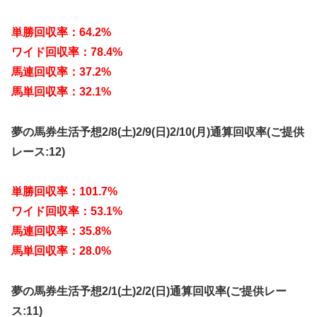
単勝回収率：64.2%
ワイド回収率：78.4%
馬連回収率：37.2%
馬単回収率：32.1%
夢の馬券生活予想2/8(土)2/9(日)2/10(月)通算回収率(ご提供
レース:12)
単勝回収率：101.7%
ワイド回収率：53.1%
馬連回収率：35.8%
馬単回収率：28.0%
夢の馬券生活予想2/1(土)2/2(日)通算回収率(ご提供レー
ス:11)