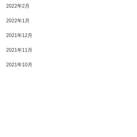
2022年2月
2022年1月
2021年12月
2021年11月
2021年10月