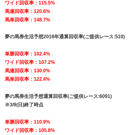
ワイド回収率：115.5%
馬連回収率：120.6%
馬単回収率：148.7%
夢の馬券生活予想2018年通算回収率(ご提供レース:510)
単勝回収率：102.4%
ワイド回収率：107.2%
馬連回収率：130.0%
馬単回収率：122.4%
夢の馬券生活予想通算回収率(ご提供レース:6091)
※3/9(日)終了時点
単勝回収率：110.9%
ワイド回収率：105.8%