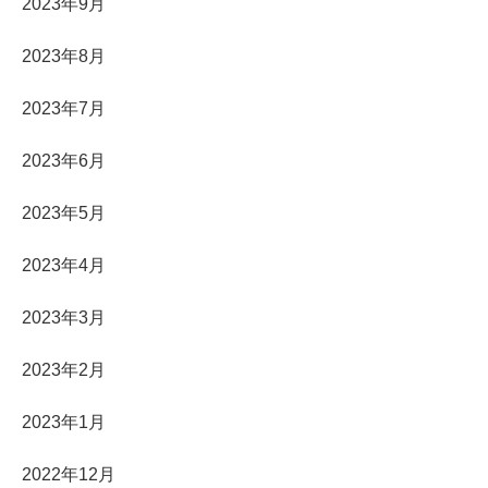
2023年9月
2023年8月
2023年7月
2023年6月
2023年5月
2023年4月
2023年3月
2023年2月
2023年1月
2022年12月