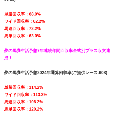
単勝回収率：68.0%
ワイド回収率：62.2%
馬連回収率：72.2%
馬単回収率：63.0%
夢の馬券生活予想7年連続年間回収率全式別プラス収支達
成！
夢の馬券生活予想2024年通算回収率(ご提供レース:608)
単勝回収率：114.2%
ワイド回収率：113.3%
馬連回収率：106.2%
馬単回収率：120.2%