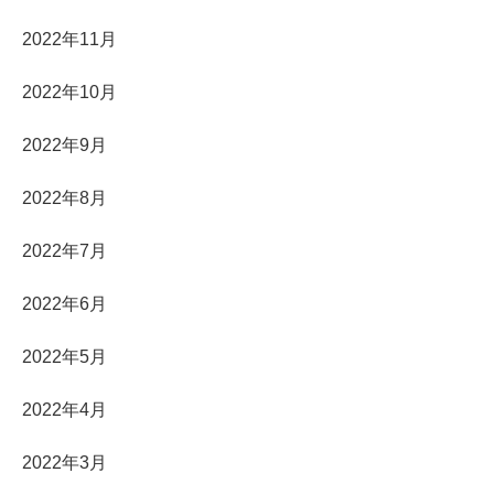
2022年11月
2022年10月
2022年9月
2022年8月
2022年7月
2022年6月
2022年5月
2022年4月
2022年3月