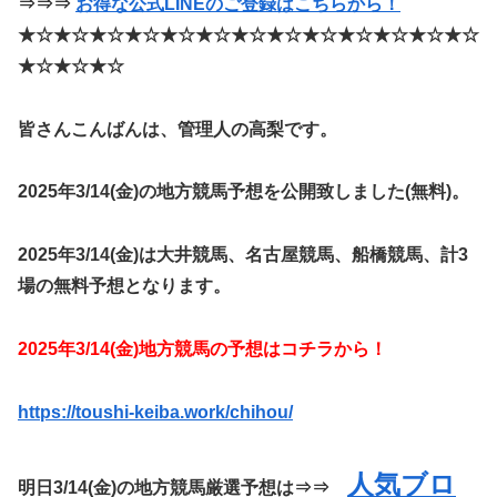
⇒⇒⇒
お得な公式LINEのご登録はこちらから！
★☆★☆★☆★☆★☆★☆★☆★☆★☆★☆★☆★☆★☆
★☆★☆★☆
皆さんこんばんは、管理人の高梨です。
2025年3/14(金)の地方競馬予想を公開致しました(無料)。
2025年3/14(金)は大井競馬、名古屋競馬、船橋競馬、計3
場の無料予想となります。
2025年3/14(金)地方競馬の予想はコチラから！
https://toushi-keiba.work/chihou/
人気ブロ
明日3/14(金)の地方競馬厳選予想は⇒⇒