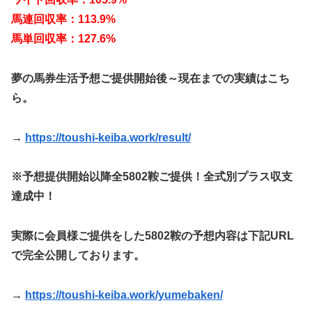
馬連回収率：113.9%
馬単回収率：127.6%
夢の馬券生活予想ご提供開始後～現在までの実績はこち
ら。
→
https://toushi-keiba.work/result/
※予想提供開始以降全5802鞍ご提供！全式別プラス収支
達成中！
実際に会員様ご提供をした5802鞍の予想内容は下記URL
で完全公開しております。
→
https://toushi-keiba.work/yumebaken/