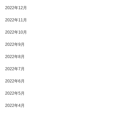
2022年12月
2022年11月
2022年10月
2022年9月
2022年8月
2022年7月
2022年6月
2022年5月
2022年4月