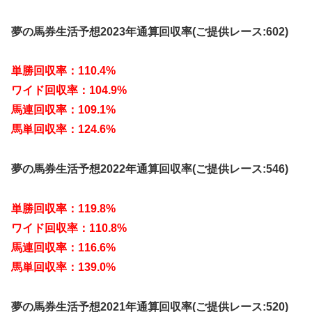
夢の馬券生活予想2023年通算回収率(ご提供レース:602)
単勝回収率：110.4%
ワイド回収率：104.9%
馬連回収率：109.1%
馬単回収率：124.6%
夢の馬券生活予想2022年通算回収率(ご提供レース:546)
単勝回収率：119.8%
ワイド回収率：110.8%
馬連回収率：116.6%
馬単回収率：139.0%
夢の馬券生活予想2021年通算回収率(ご提供レース:520)