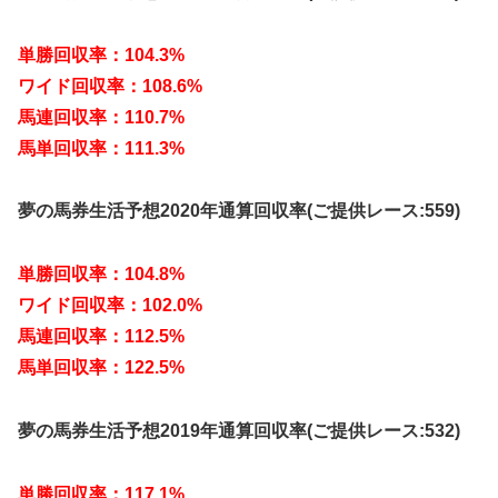
単勝回収率：104.3%
ワイド回収率：108.6%
馬連回収率：110.7%
馬単回収率：111.3%
夢の馬券生活予想2020年通算回収率(ご提供レース:559)
単勝回収率：104.8%
ワイド回収率：102.0%
馬連回収率：112.5%
馬単回収率：122.5%
夢の馬券生活予想2019年通算回収率(ご提供レース:532)
単勝回収率：117.1%