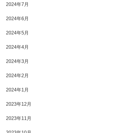
2024年7月
2024年6月
2024年5月
2024年4月
2024年3月
2024年2月
2024年1月
2023年12月
2023年11月
2023年10月