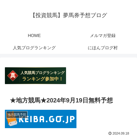
【投資競馬】夢馬券予想ブログ
HOME
メルマガ登録
人気ブログランキング
にほんブログ村
★地方競馬★2024年9月19日無料予想
地方競馬予想
2024.09.18