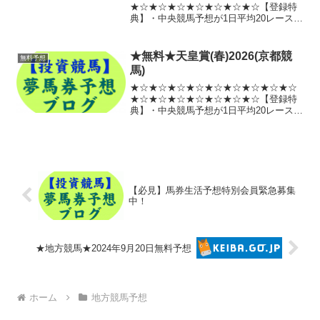
★☆★☆★☆★☆★☆★☆★☆【登録特
典】・中央競馬予想が1日平均20レース無
料提供(無制限)・ばんえいを除く地方競馬
の予想を新馬戦以外全レース無料提供(無
制限)・【夢の馬券生活予想】ご提供レー
★無料★天皇賞(春)2026(京都競
無料予想
スの中から、...
馬)
★☆★☆★☆★☆★☆★☆★☆★☆★☆
★☆★☆★☆★☆★☆★☆★☆【登録特
典】・中央競馬予想が1日平均20レース無
料提供(無制限)・ばんえいを除く地方競馬
の予想を新馬戦以外全レース無料提供(無
制限)・【夢の馬券生活予想】ご提供レー
スの中から、...
【必見】馬券生活予想特別会員緊急募集
中！
★地方競馬★2024年9月20日無料予想
ホーム
地方競馬予想