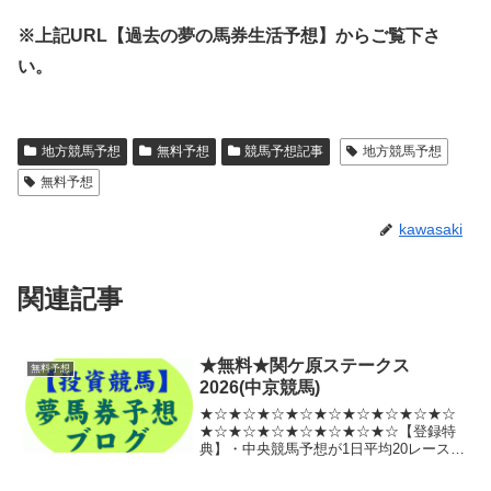
※上記URL【過去の夢の馬券生活予想】からご覧下さ
い。
地方競馬予想
無料予想
競馬予想記事
地方競馬予想
無料予想
kawasaki
関連記事
★無料★関ケ原ステークス
無料予想
2026(中京競馬)
★☆★☆★☆★☆★☆★☆★☆★☆★☆
★☆★☆★☆★☆★☆★☆★☆【登録特
典】・中央競馬予想が1日平均20レース無
料提供(無制限)・ばんえいを除く地方競馬
の予想を新馬戦以外全レース無料提供(無