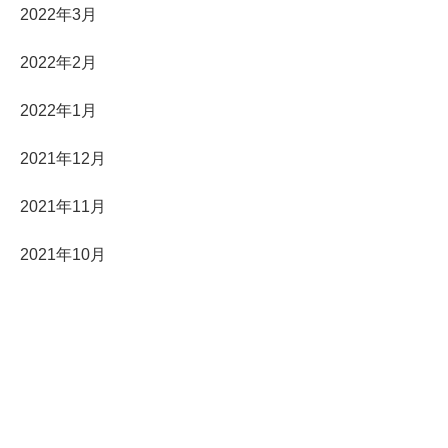
2022年3月
2022年2月
2022年1月
2021年12月
2021年11月
2021年10月