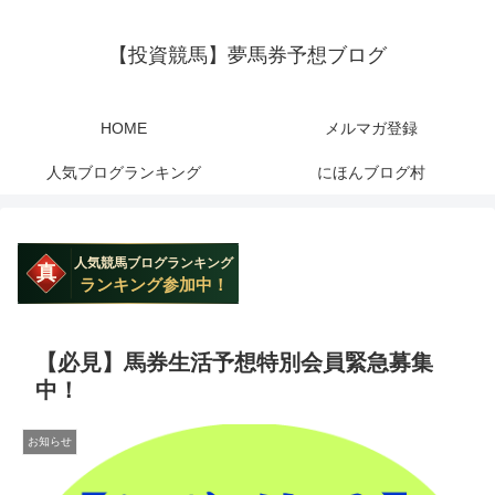
【投資競馬】夢馬券予想ブログ
HOME
メルマガ登録
人気ブログランキング
にほんブログ村
【必見】馬券生活予想特別会員緊急募集
中！
お知らせ