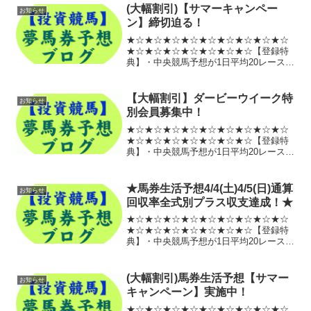
制限)・【夢の馬券生活予想】ご提供レー
(大幅割引)【サマーキャンペー
お知らせ
スの中から、...
ン】締切迫る！
★☆★☆★☆★☆★☆★☆★☆★☆★☆
★☆★☆★☆★☆★☆★☆★☆【登録特
典】・中央競馬予想が1日平均20レース無
料提供(無制限)・ばんえいを除く地方競馬
の予想を新馬戦以外全レース無料提供(無
制限)・【夢の馬券生活予想】ご提供レー
【大幅割引】ダービーウイーク特
お知らせ
スの中から、...
別会員募集中！
★☆★☆★☆★☆★☆★☆★☆★☆★☆
★☆★☆★☆★☆★☆★☆★☆【登録特
典】・中央競馬予想が1日平均20レース無
料提供(無制限)・ばんえいを除く地方競馬
の予想を新馬戦以外全レース無料提供(無
制限)・【夢の馬券生活予想】ご提供レー
★馬券生活予想4/4(土)4/5(日)通算
お知らせ
スの中から、...
回収率全式別プラス収支達成！★
★☆★☆★☆★☆★☆★☆★☆★☆★☆
★☆★☆★☆★☆★☆★☆★☆【登録特
典】・中央競馬予想が1日平均20レース無
料提供(無制限)・ばんえいを除く地方競馬
の予想を新馬戦以外全レース無料提供(無
制限)・【夢の馬券生活予想】ご提供レー
(大幅割引)馬券生活予想【サマー
お知らせ
スの中から、...
キャンペーン】実施中！
★☆★☆★☆★☆★☆★☆★☆★☆★☆