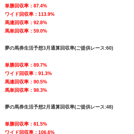
単勝回収率：87.4%
ワイド回収率：113.9%
馬連回収率：92.8%
馬単回収率：59.0%
夢の馬券生活予想3月通算回収率(ご提供レース:60)
単勝回収率：89.7%
ワイド回収率：91.3%
馬連回収率：90.5%
馬単回収率：98.3%
夢の馬券生活予想2月通算回収率(ご提供レース:48)
単勝回収率：81.5%
ワイド回収率：106.6%