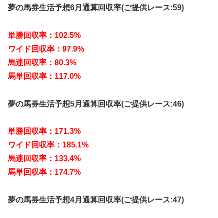
夢の馬券生活予想6月通算回収率(ご提供レース:59)
単勝回収率：102.5%
ワイド回収率：97.9%
馬連回収率：80.3%
馬単回収率：117.0%
夢の馬券生活予想5月通算回収率(ご提供レース:46)
単勝回収率：171.3%
ワイド回収率：185.1%
馬連回収率：133.4%
馬単回収率：174.7%
夢の馬券生活予想4月通算回収率(ご提供レース:47)