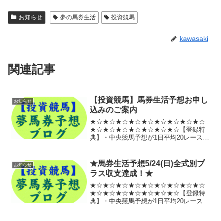
お知らせ
夢の馬券生活
投資競馬
kawasaki
関連記事
【投資競馬】馬券生活予想お申し
お知らせ
込みのご案内
★☆★☆★☆★☆★☆★☆★☆★☆★☆
★☆★☆★☆★☆★☆★☆★☆【登録特
典】・中央競馬予想が1日平均20レース無
料提供(無制限)・ばんえいを除く地方競馬
の予想を新馬戦以外全レース無料提供(無
制限)・【夢の馬券生活予想】ご提供レー
★馬券生活予想5/24(日)全式別プ
お知らせ
スの中から、...
ラス収支達成！★
★☆★☆★☆★☆★☆★☆★☆★☆★☆
★☆★☆★☆★☆★☆★☆★☆【登録特
典】・中央競馬予想が1日平均20レース無
料提供(無制限)・ばんえいを除く地方競馬
の予想を新馬戦以外全レース無料提供(無