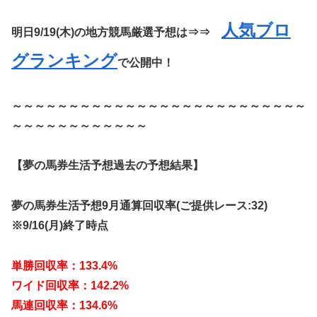
人気ブロ
明日9/19(木)の地方競馬厳選予想は⇒⇒
グランキング
で公開中！
～～～～～～～～～～～～～～～～～～～～～～～～～～
～～～～～～～～～～～～
【夢の馬券生活予想過去の予想結果】
夢の馬券生活予想9月通算回収率(ご提供レース:32)
※9/16(月)終了時点
単勝回収率：133.4%
ワイド回収率：142.2%
馬連回収率：134.6%