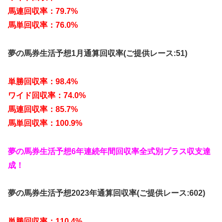
馬連回収率：79.7%
馬単回収率：76.0%
夢の馬券生活予想1月通算回収率(ご提供レース:51)
単勝回収率：98.4%
ワイド回収率：74.0%
馬連回収率：85.7%
馬単回収率：100.9%
夢の馬券生活予想6年連続年間回収率全式別プラス収支達
成！
夢の馬券生活予想2023年通算回収率(ご提供レース:602)
単勝回収率：110.4%