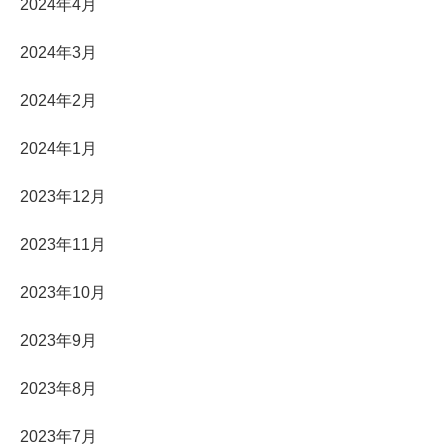
2024年4月
2024年3月
2024年2月
2024年1月
2023年12月
2023年11月
2023年10月
2023年9月
2023年8月
2023年7月