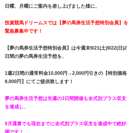
日曜、月曜にご案内を差し上げました様に、
投資競馬ドリームスでは【夢の馬券生活予想特別会員】を
緊急募集中です！
【夢の馬券生活予想特別会員】は今週末9/21(土)9/22(日)2
日間の夢の馬券生活予想を、
1週2日間の通常料金10,000円→2,000円引きの【特別価格
8,000円】にてご提供致します！
夢の馬券生活予想は先週の3日間開催も全式別プラス収支
を達成し、
9月通算でも現在までに全式別プラス収支を達成中で絶好
調です！