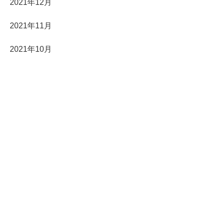
2021年12月
2021年11月
2021年10月