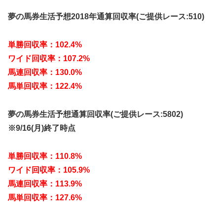
夢の馬券生活予想2018年通算回収率(ご提供レース:510)
単勝回収率：102.4%
ワイド回収率：107.2%
馬連回収率：130.0%
馬単回収率：122.4%
夢の馬券生活予想通算回収率(ご提供レース:5802)
※9/16(月)終了時点
単勝回収率：110.8%
ワイド回収率：105.9%
馬連回収率：113.9%
馬単回収率：127.6%