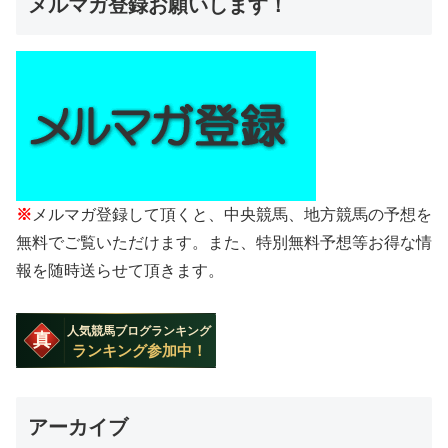
メルマガ登録お願いします！
※
メルマガ登録して頂くと、中央競馬、地方競馬の予想を
無料でご覧いただけます。また、特別無料予想等お得な情
報を随時送らせて頂きます。
アーカイブ