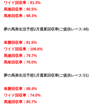
ワイド回収率：91.3%
馬連回収率：90.5%
馬単回収率：98.3%
夢の馬券生活予想2月通算回収率(ご提供レース:48)
単勝回収率：81.5%
ワイド回収率：106.6%
馬連回収率：79.7%
馬単回収率：76.0%
夢の馬券生活予想1月通算回収率(ご提供レース:51)
単勝回収率：98.4%
ワイド回収率：74.0%
馬連回収率：85.7%