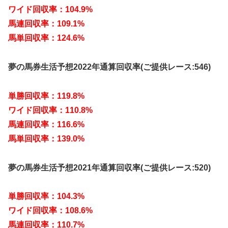
ワイド回収率：104.9%
馬連回収率：109.1%
馬単回収率：124.6%
夢の馬券生活予想2022年通算回収率(ご提供レース:546)
単勝回収率：119.8%
ワイド回収率：110.8%
馬連回収率：116.6%
馬単回収率：139.0%
夢の馬券生活予想2021年通算回収率(ご提供レース:520)
単勝回収率：104.3%
ワイド回収率：108.6%
馬連回収率：110.7%