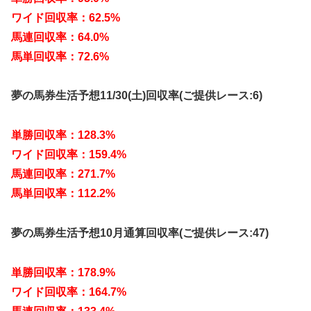
ワイド回収率：62.5%
馬連回収率：64.0%
馬単回収率：72.6%
夢の馬券生活予想11/30(土)回収率(ご提供レース:6)
単勝回収率：128.3%
ワイド回収率：159.4%
馬連回収率：271.7%
馬単回収率：112.2%
夢の馬券生活予想10月通算回収率(ご提供レース:47)
単勝回収率：178.9%
ワイド回収率：164.7%