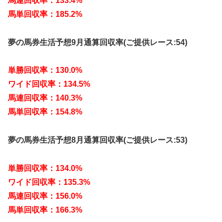
馬連回収率：133.4%
馬単回収率：185.2%
夢の馬券生活予想9月通算回収率(ご提供レース:54)
単勝回収率：130.0%
ワイド回収率：134.5%
馬連回収率：140.3%
馬単回収率：154.8%
夢の馬券生活予想8月通算回収率(ご提供レース:53)
単勝回収率：134.0%
ワイド回収率：135.3%
馬連回収率：156.0%
馬単回収率：166.3%