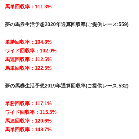
馬単回収率：111.3%
夢の馬券生活予想2020年通算回収率(ご提供レース:559)
単勝回収率：104.8%
ワイド回収率：102.0%
馬連回収率：112.5%
馬単回収率：122.5%
夢の馬券生活予想2019年通算回収率(ご提供レース:532)
単勝回収率：117.1%
ワイド回収率：115.5%
馬連回収率：120.6%
馬単回収率：148.7%