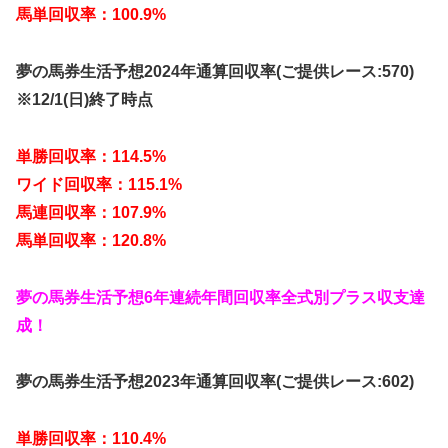
馬単回収率：100.9%
夢の馬券生活予想2024年通算回収率(ご提供レース:570)
※12/1(日)終了時点
単勝回収率：114.5%
ワイド回収率：115.1%
馬連回収率：107.9%
馬単回収率：120.8%
夢の馬券生活予想6年連続年間回収率全式別プラス収支達
成！
夢の馬券生活予想2023年通算回収率(ご提供レース:602)
単勝回収率：110.4%