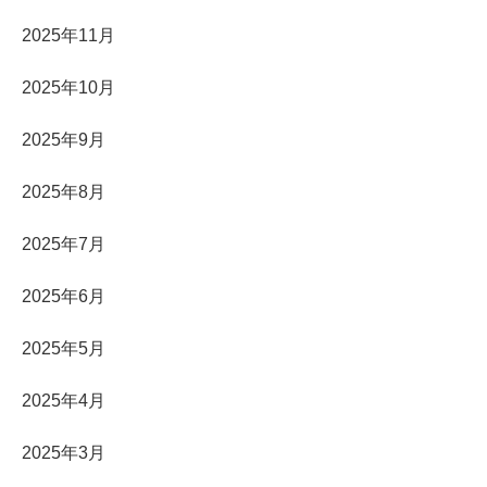
2025年11月
2025年10月
2025年9月
2025年8月
2025年7月
2025年6月
2025年5月
2025年4月
2025年3月