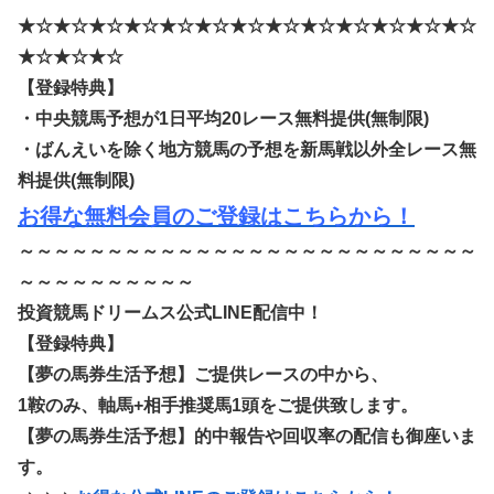
★☆★☆★☆★☆★☆★☆★☆★☆★☆★☆★☆★☆★☆
★☆★☆★☆
【登録特典】
・中央競馬予想が1日平均20レース無料提供(無制限)
・ばんえいを除く地方競馬の予想を新馬戦以外全レース無
料提供(無制限)
お得な無料会員のご登録はこちらから！
～～～～～～～～～～～～～～～～～～～～～～～～～～
～～～～～～～～～～
投資競馬ドリームス公式LINE配信中！
【登録特典】
【夢の馬券生活予想】ご提供レースの中から、
1鞍のみ、軸馬+相手推奨馬1頭をご提供致します。
【夢の馬券生活予想】的中報告や回収率の配信も御座いま
す。