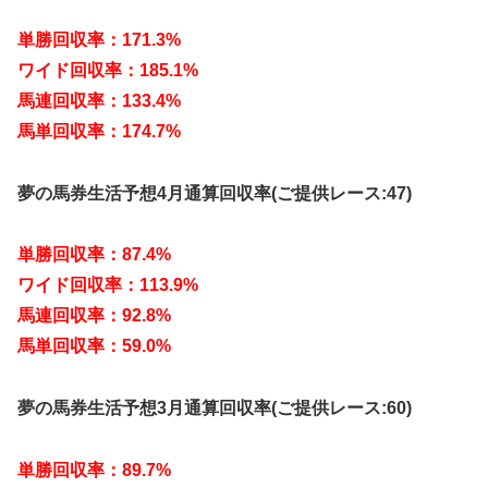
単勝回収率：171.3%
ワイド回収率：185.1%
馬連回収率：133.4%
馬単回収率：174.7%
夢の馬券生活予想4月通算回収率(ご提供レース:47)
単勝回収率：87.4%
ワイド回収率：113.9%
馬連回収率：92.8%
馬単回収率：59.0%
夢の馬券生活予想3月通算回収率(ご提供レース:60)
単勝回収率：89.7%