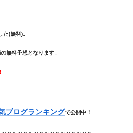
した(無料)。
計2場の無料予想となります。
！
気ブログランキング
で公開中！
～～～～～～～～～～～～～～～～～～