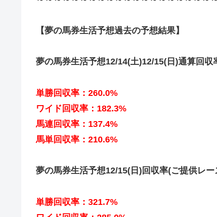
【夢の馬券生活予想過去の予想結果】
夢の馬券生活予想12/14(土)12/15(日)通算回収
単勝回収率：260.0%
ワイド回収率：182.3%
馬連回収率：137.4%
馬単回収率：210.6%
夢の馬券生活予想12/15(日)回収率(ご提供レース
単勝回収率：321.7%