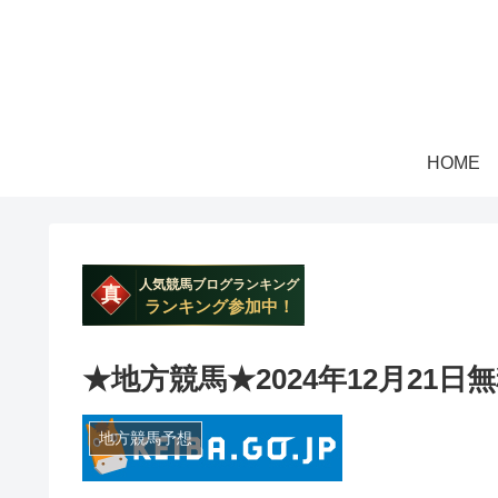
HOME
★地方競馬★2024年12月21日
地方競馬予想