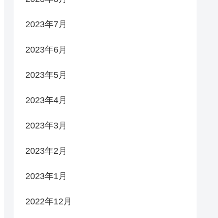
2023年7月
2023年6月
2023年5月
2023年4月
2023年3月
2023年2月
2023年1月
2022年12月