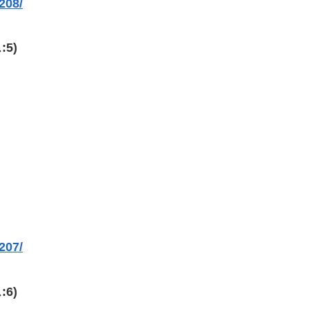
208/
5)
207/
6)