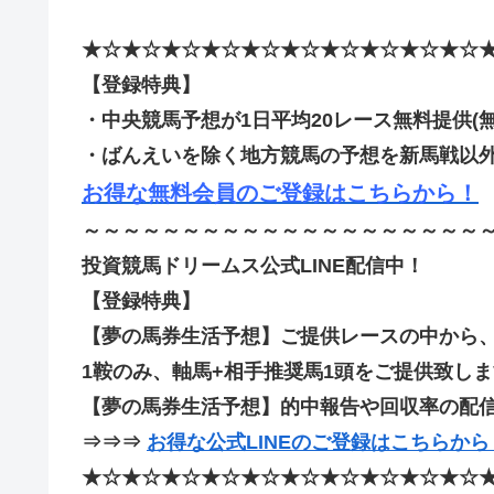
★☆★☆★☆★☆★☆★☆★☆★☆★☆★☆
【登録特典】
・中央競馬予想が1日平均20レース無料提供(無
・ばんえいを除く地方競馬の予想を新馬戦以外
お得な無料会員のご登録はこちらから！
～～～～～～～～～～～～～～～～～～～～
投資競馬ドリームス公式LINE配信中！
【登録特典】
【夢の馬券生活予想】ご提供レースの中から
1鞍のみ、軸馬+相手推奨馬1頭をご提供致し
【夢の馬券生活予想】的中報告や回収率の配
⇒⇒⇒
お得な公式LINEのご登録はこちらから
★☆★☆★☆★☆★☆★☆★☆★☆★☆★☆