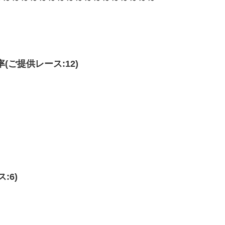
率(ご提供レース:12)
:6)