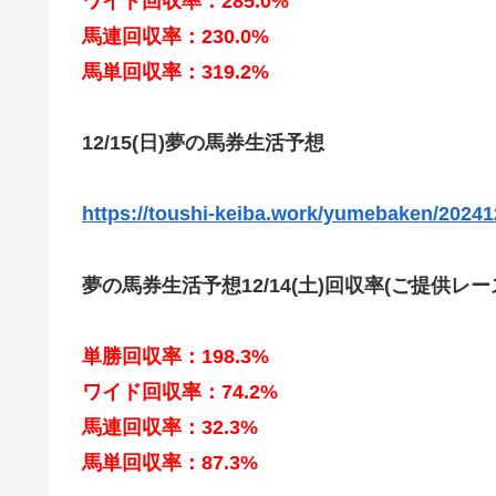
ワイド回収率：285.0%
馬連回収率：230.0%
馬単回収率：319.2%
12/15(日)夢の馬券生活予想
https://toushi-keiba.work/yumebaken/20241
夢の馬券生活予想12/14(土)回収率(ご提供レース
単勝回収率：198.3%
ワイド回収率：74.2%
馬連回収率：32.3%
馬単回収率：87.3%