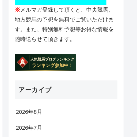
※
メルマガ登録して頂くと、中央競馬、
地方競馬の予想を無料でご覧いただけま
す。また、特別無料予想等お得な情報を
随時送らせて頂きます。
アーカイブ
2026年8月
2026年7月