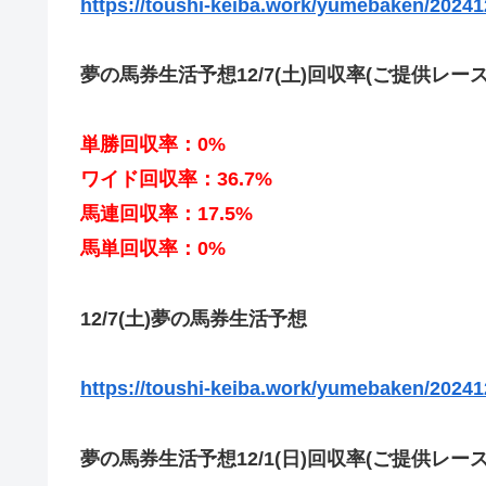
https://toushi-keiba.work/yumebaken/20241
夢の馬券生活予想12/7(土)回収率(ご提供レース:
単勝回収率：0%
ワイド回収率：36.7%
馬連回収率：17.5%
馬単回収率：0%
12/7(土)夢の馬券生活予想
https://toushi-keiba.work/yumebaken/20241
夢の馬券生活予想12/1(日)回収率(ご提供レース: