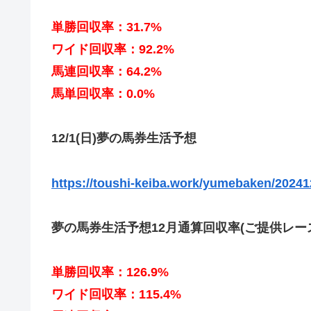
単勝回収率：31.7%
ワイド回収率：92.2%
馬連回収率：64.2%
馬単回収率：0.0%
12/1(日)夢の馬券生活予想
https://toushi-keiba.work/yumebaken/20241
夢の馬券生活予想12月通算回収率(ご提供レース:29
単勝回収率：126.9%
ワイド回収率：115.4%