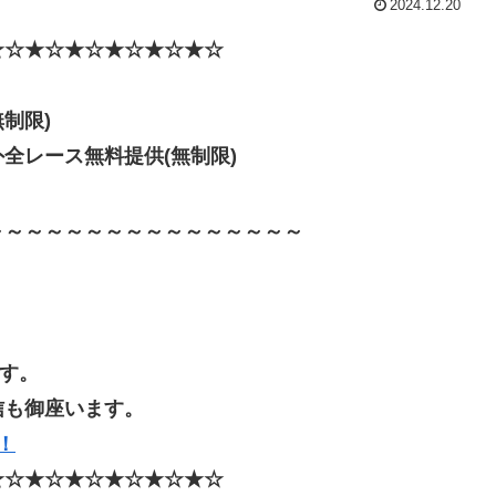
2024.12.20
★☆★☆★☆★☆★☆★☆
制限)
全レース無料提供(無制限)
～～～～～～～～～～～～～～～～
、
ます。
信も御座います。
！
★☆★☆★☆★☆★☆★☆