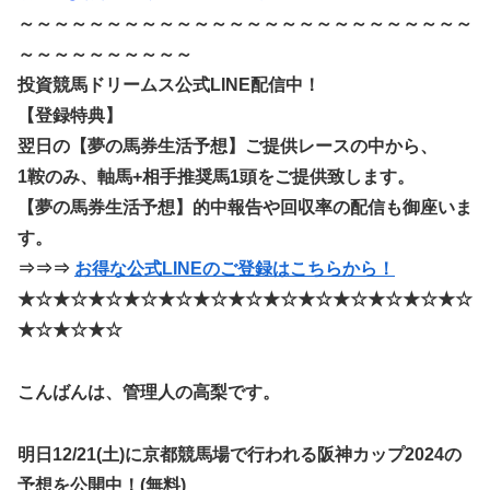
～～～～～～～～～～～～～～～～～～～～～～～～～～
～～～～～～～～～～
投資競馬ドリームス公式LINE配信中！
【登録特典】
翌日の【夢の馬券生活予想】ご提供レースの中から、
1鞍のみ、軸馬+相手推奨馬1頭をご提供致します。
【夢の馬券生活予想】的中報告や回収率の配信も御座いま
す。
⇒⇒⇒
お得な公式LINEのご登録はこちらから！
★☆★☆★☆★☆★☆★☆★☆★☆★☆★☆★☆★☆★☆
★☆★☆★☆
こんばんは、管理人の高梨です。
明日12/21(土)に京都競馬場で行われる阪神カップ2024の
予想を公開中！(無料)