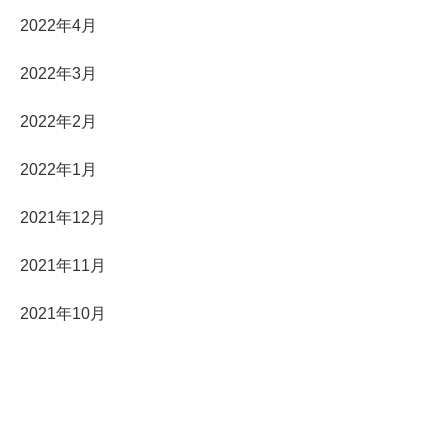
2022年4月
2022年3月
2022年2月
2022年1月
2021年12月
2021年11月
2021年10月