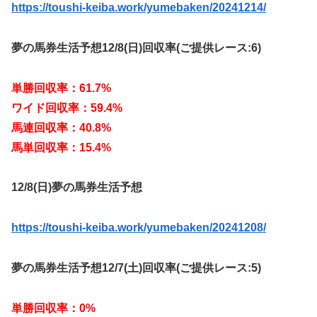
https://toushi-keiba.work/yumebaken/20241214/
夢の馬券生活予想12/8(日)回収率(ご提供レース:6)
単勝回収率：61.7%
ワイド回収率：59.4%
馬連回収率：40.8%
馬単回収率：15.4%
12/8(日)夢の馬券生活予想
https://toushi-keiba.work/yumebaken/20241208/
夢の馬券生活予想12/7(土)回収率(ご提供レース:5)
単勝回収率：0%