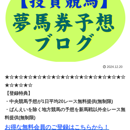
2024.12.20
★☆★☆★☆★☆★☆★☆★☆★☆★☆★☆★☆★☆★☆
★☆★☆★☆
【登録特典】
・中央競馬予想が1日平均20レース無料提供(無制限)
・ばんえいを除く地方競馬の予想を新馬戦以外全レース無
料提供(無制限)
お得な無料会員のご登録はこちらから！