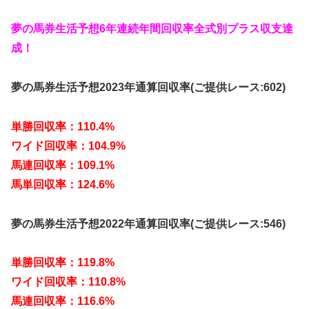
夢の馬券生活予想6年連続年間回収率全式別プラス収支達
成！
夢の馬券生活予想2023年通算回収率(ご提供レース:602)
単勝回収率：110.4%
ワイド回収率：104.9%
馬連回収率：109.1%
馬単回収率：124.6%
夢の馬券生活予想2022年通算回収率(ご提供レース:546)
単勝回収率：119.8%
ワイド回収率：110.8%
馬連回収率：116.6%