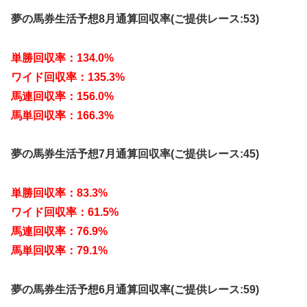
夢の馬券生活予想8月通算回収率(ご提供レース:53)
単勝回収率：134.0%
ワイド回収率：135.3%
馬連回収率：156.0%
馬単回収率：166.3%
夢の馬券生活予想7月通算回収率(ご提供レース:45)
単勝回収率：83.3%
ワイド回収率：61.5%
馬連回収率：76.9%
馬単回収率：79.1%
夢の馬券生活予想6月通算回収率(ご提供レース:59)