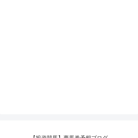
【投資競馬】夢馬券予想ブログ