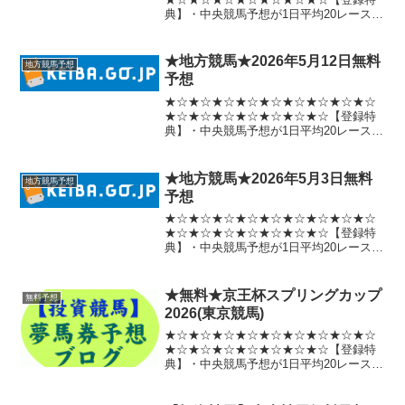
典】・中央競馬予想が1日平均20レース無
料提供(無制限)・ばんえいを除く地方競馬
の予想を新馬戦以外全レース無料提供(無
制限)・【夢の馬券生活予想】ご提供レー
★地方競馬★2026年5月12日無料
地方競馬予想
スの中から、...
予想
★☆★☆★☆★☆★☆★☆★☆★☆★☆
★☆★☆★☆★☆★☆★☆★☆【登録特
典】・中央競馬予想が1日平均20レース無
料提供(無制限)・ばんえいを除く地方競馬
の予想を新馬戦以外全レース無料提供(無
制限)・【夢の馬券生活予想】ご提供レー
★地方競馬★2026年5月3日無料
地方競馬予想
スの中から、...
予想
★☆★☆★☆★☆★☆★☆★☆★☆★☆
★☆★☆★☆★☆★☆★☆★☆【登録特
典】・中央競馬予想が1日平均20レース無
料提供(無制限)・ばんえいを除く地方競馬
の予想を新馬戦以外全レース無料提供(無
制限)・【夢の馬券生活予想】ご提供レー
★無料★京王杯スプリングカップ
無料予想
スの中から、...
2026(東京競馬)
★☆★☆★☆★☆★☆★☆★☆★☆★☆
★☆★☆★☆★☆★☆★☆★☆【登録特
典】・中央競馬予想が1日平均20レース無
料提供(無制限)・ばんえいを除く地方競馬
の予想を新馬戦以外全レース無料提供(無