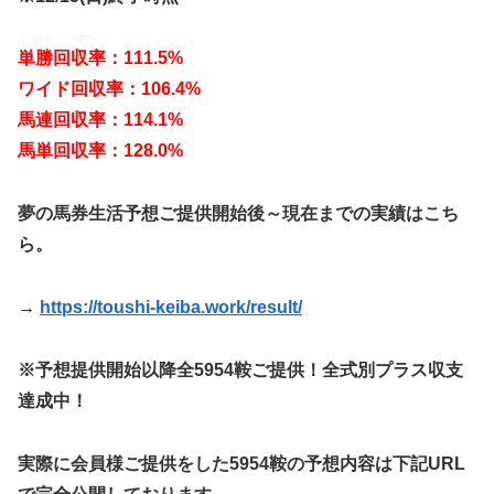
単勝回収率：111.5%
ワイド回収率：106.4%
馬連回収率：114.1%
馬単回収率：128.0%
夢の馬券生活予想ご提供開始後～現在までの実績はこち
ら。
→
https://toushi-keiba.work/result/
※予想提供開始以降全5954鞍ご提供！全式別プラス収支
達成中！
実際に会員様ご提供をした5954鞍の予想内容は下記URL