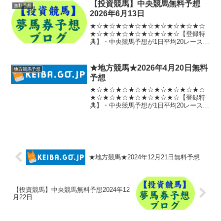
制限)・【夢の馬券生活予想】ご提供レー
【投資競馬】中央競馬無料予想
無料予想
スの中から、...
2026年6月13日
★☆★☆★☆★☆★☆★☆★☆★☆★☆
★☆★☆★☆★☆★☆★☆★☆【登録特
典】・中央競馬予想が1日平均20レース無
料提供(無制限)・ばんえいを除く地方競馬
の予想を新馬戦以外全レース無料提供(無
制限)・【夢の馬券生活予想】ご提供レー
★地方競馬★2026年4月20日無料
地方競馬予想
スの中から、...
予想
★☆★☆★☆★☆★☆★☆★☆★☆★☆
★☆★☆★☆★☆★☆★☆★☆【登録特
典】・中央競馬予想が1日平均20レース無
料提供(無制限)・ばんえいを除く地方競馬
の予想を新馬戦以外全レース無料提供(無
制限)・【夢の馬券生活予想】ご提供レー
スの中から、...
★地方競馬★2024年12月21日無料予想
【投資競馬】中央競馬無料予想2024年12
月22日