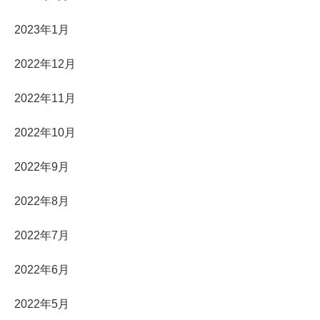
2023年1月
2022年12月
2022年11月
2022年10月
2022年9月
2022年8月
2022年7月
2022年6月
2022年5月