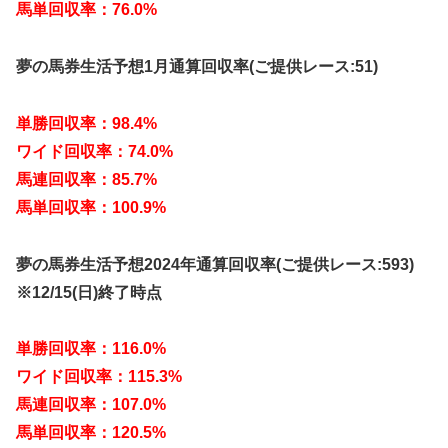
馬単回収率：76.0%
夢の馬券生活予想1月通算回収率(ご提供レース:51)
単勝回収率：98.4%
ワイド回収率：74.0%
馬連回収率：85.7%
馬単回収率：100.9%
夢の馬券生活予想2024年通算回収率(ご提供レース:593)
※12/15(日)終了時点
単勝回収率：116.0%
ワイド回収率：115.3%
馬連回収率：107.0%
馬単回収率：120.5%