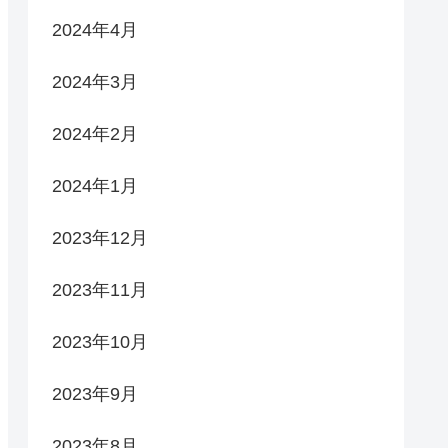
2024年4月
2024年3月
2024年2月
2024年1月
2023年12月
2023年11月
2023年10月
2023年9月
2023年8月