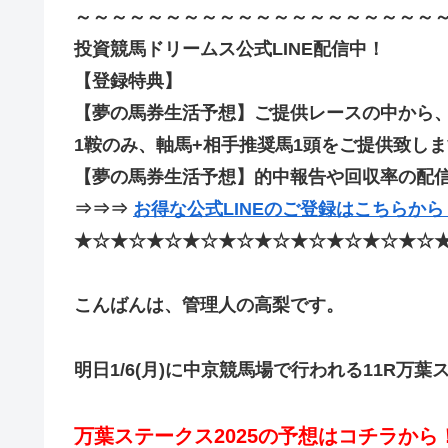
～～～～～～～～～～～～～～～～～～～～
投資競馬ドリームス公式LINE配信中！
【登録特典】
【夢の馬券生活予想】ご提供レースの中から
1鞍のみ、軸馬+相手推奨馬1頭をご提供致し
【夢の馬券生活予想】的中報告や回収率の配
⇒⇒⇒
お得な公式LINEのご登録はこちらから
★☆★☆★☆★☆★☆★☆★☆★☆★☆★☆
こんばんは、管理人の高梨です。
明日1/6(月)に中京競馬場で行われる11R万葉
万葉ステークス2025の予想はコチラから