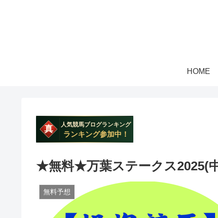
HOME
★無料★万葉ステークス2025(
無料予想