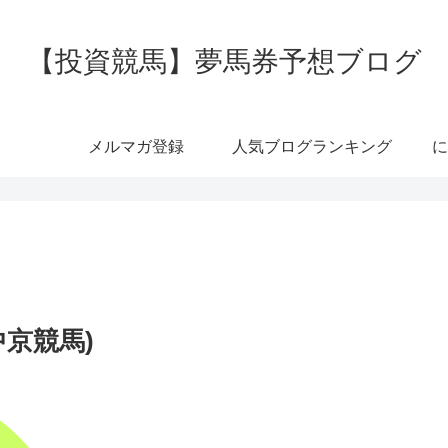
【投資競馬】夢馬券予想ブログ
メルマガ登録
人気ブログランキング
に
中京競馬)