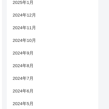
2025年1月
2024年12月
2024年11月
2024年10月
2024年9月
2024年8月
2024年7月
2024年6月
2024年5月