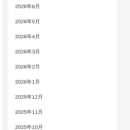
2026年6月
2026年5月
2026年4月
2026年3月
2026年2月
2026年1月
2025年12月
2025年11月
2025年10月