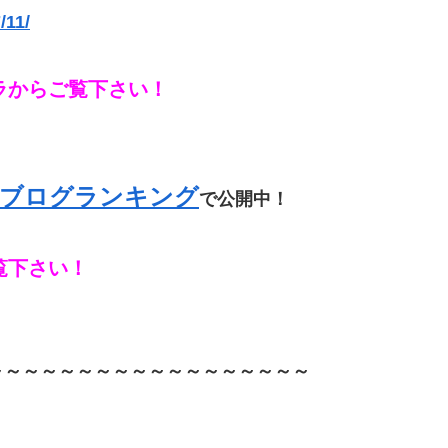
/11/
チラからご覧下さい！
気ブログランキング
で公開中！
覧下さい！
～～～～～～～～～～～～～～～～～～