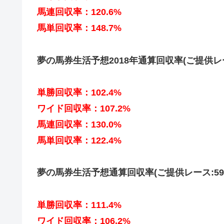
馬連回収率：120.6%
馬単回収率：148.7%
夢の馬券生活予想2018年通算回収率(ご提供レース
単勝回収率：102.4%
ワイド回収率：107.2%
馬連回収率：130.0%
馬単回収率：122.4%
夢の馬券生活予想通算回収率(ご提供レース:5974
単勝回収率：111.4%
ワイド回収率：106.2%