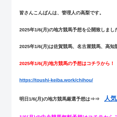
皆さんこんばんは、管理人の高梨です。
2025年1/6(月)の地方競馬予想を公開致しまし
2025年1/6(月)は佐賀競馬、名古屋競馬、
2025年1/6(月)地方競馬の予想はコチラから！
https://toushi-keiba.work/chihou/
人
明日1/6(月)の地方競馬厳選予想は⇒⇒