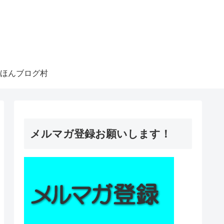
ほんブログ村
メルマガ登録お願いします！