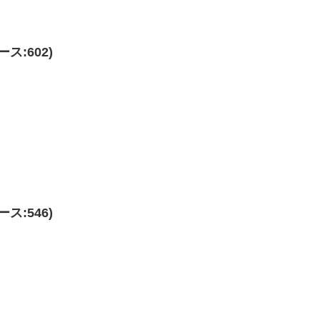
:602)
:546)