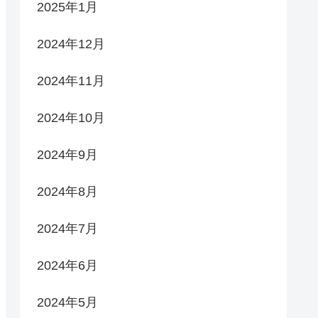
2025年1月
2024年12月
2024年11月
2024年10月
2024年9月
2024年8月
2024年7月
2024年6月
2024年5月