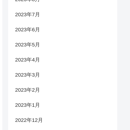
2023年7月
2023年6月
2023年5月
2023年4月
2023年3月
2023年2月
2023年1月
2022年12月