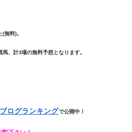
た(無料)。
高知競馬、計3場の無料予想となります。
気ブログランキング
で公開中！