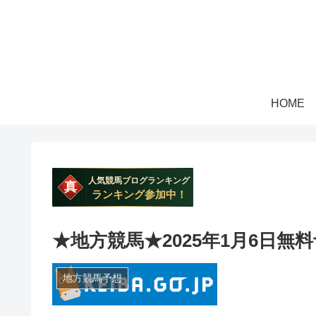
HOME
★地方競馬★2025年1月6日無
地方競馬予想