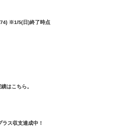
) ※1/5(日)終了時点
実績はこちら。
プラス収支達成中！