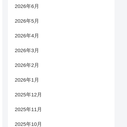
2026年6月
2026年5月
2026年4月
2026年3月
2026年2月
2026年1月
2025年12月
2025年11月
2025年10月