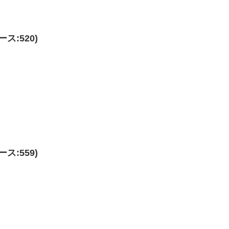
:520)
:559)