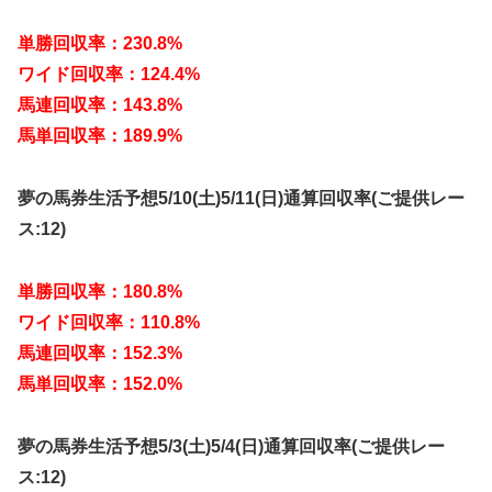
単勝回収率：230.8%
ワイド回収率：124.4%
馬連回収率：143.8%
馬単回収率：189.9%
夢の馬券生活予想5/10(土)5/11(日)通算回収率(ご提供レー
ス:12)
単勝回収率：180.8%
ワイド回収率：110.8%
馬連回収率：152.3%
馬単回収率：152.0%
夢の馬券生活予想5/3(土)5/4(日)通算回収率(ご提供レー
ス:12)