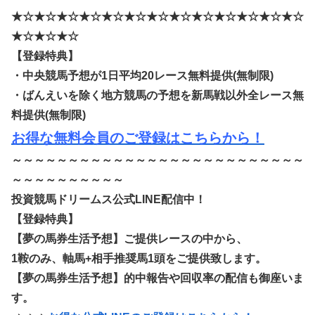
★☆★☆★☆★☆★☆★☆★☆★☆★☆★☆★☆★☆★☆
★☆★☆★☆
【登録特典】
・中央競馬予想が1日平均20レース無料提供(無制限)
・ばんえいを除く地方競馬の予想を新馬戦以外全レース無
料提供(無制限)
お得な無料会員のご登録はこちらから！
～～～～～～～～～～～～～～～～～～～～～～～～～～
～～～～～～～～～～
投資競馬ドリームス公式LINE配信中！
【登録特典】
【夢の馬券生活予想】ご提供レースの中から、
1鞍のみ、軸馬+相手推奨馬1頭をご提供致します。
【夢の馬券生活予想】的中報告や回収率の配信も御座いま
す。