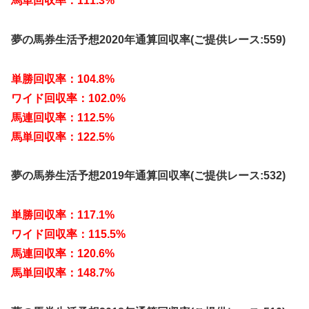
馬単回収率：111.3%
夢の馬券生活予想2020年通算回収率(ご提供レース:559)
単勝回収率：104.8%
ワイド回収率：102.0%
馬連回収率：112.5%
馬単回収率：122.5%
夢の馬券生活予想2019年通算回収率(ご提供レース:532)
単勝回収率：117.1%
ワイド回収率：115.5%
馬連回収率：120.6%
馬単回収率：148.7%