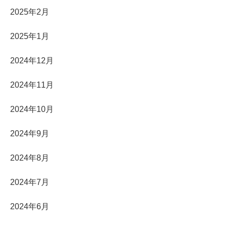
2025年2月
2025年1月
2024年12月
2024年11月
2024年10月
2024年9月
2024年8月
2024年7月
2024年6月