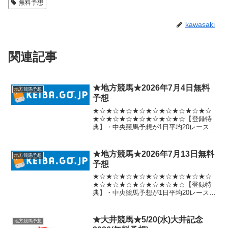
無料予想
kawasaki
関連記事
★地方競馬★2026年7月4日無料
地方競馬予想
予想
★☆★☆★☆★☆★☆★☆★☆★☆★☆
★☆★☆★☆★☆★☆★☆★☆【登録特
典】・中央競馬予想が1日平均20レース無
料提供(無制限)・ばんえいを除く地方競馬
の予想を新馬戦以外全レース無料提供(無
制限)・【夢の馬券生活予想】ご提供レー
★地方競馬★2026年7月13日無料
地方競馬予想
スの中から、...
予想
★☆★☆★☆★☆★☆★☆★☆★☆★☆
★☆★☆★☆★☆★☆★☆★☆【登録特
典】・中央競馬予想が1日平均20レース無
料提供(無制限)・ばんえいを除く地方競馬
の予想を新馬戦以外全レース無料提供(無
制限)・【夢の馬券生活予想】ご提供レー
★大井競馬★5/20(水)大井記念
地方競馬予想
スの中から、...