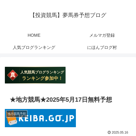
【投資競馬】夢馬券予想ブログ
HOME
メルマガ登録
人気ブログランキング
にほんブログ村
★地方競馬★2025年5月17日無料予想
地方競馬予想
2025.05.16