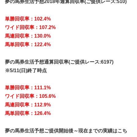
夢の馬券生活予想2018年通算回収率(ご提供レース:510)
単勝回収率：102.4%
ワイド回収率：107.2%
馬連回収率：130.0%
馬単回収率：122.4%
夢の馬券生活予想通算回収率(ご提供レース:6197)
※5/11(日)終了時点
単勝回収率：111.1%
ワイド回収率：105.6%
馬連回収率：112.9%
馬単回収率：126.4%
夢の馬券生活予想ご提供開始後～現在までの実績はこち