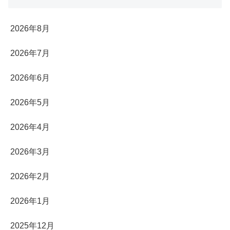
2026年8月
2026年7月
2026年6月
2026年5月
2026年4月
2026年3月
2026年2月
2026年1月
2025年12月