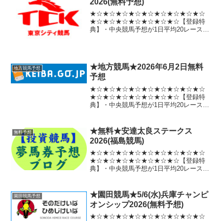
2026(無料予想)
★☆★☆★☆★☆★☆★☆★☆★☆★☆
★☆★☆★☆★☆★☆★☆★☆【登録特
典】・中央競馬予想が1日平均20レース無
料提供(無制限)・ばんえいを除く地方競馬
の予想を新馬戦以外全レース無料提供(無
制限)・【夢の馬券生活予想】ご提供レー
スの中から、...
★地方競馬★2026年6月2日無料
地方競馬予想
予想
★☆★☆★☆★☆★☆★☆★☆★☆★☆
★☆★☆★☆★☆★☆★☆★☆【登録特
典】・中央競馬予想が1日平均20レース無
料提供(無制限)・ばんえいを除く地方競馬
の予想を新馬戦以外全レース無料提供(無
制限)・【夢の馬券生活予想】ご提供レー
★無料★安達太良ステークス
無料予想
スの中から、...
2026(福島競馬)
★☆★☆★☆★☆★☆★☆★☆★☆★☆
★☆★☆★☆★☆★☆★☆★☆【登録特
典】・中央競馬予想が1日平均20レース無
料提供(無制限)・ばんえいを除く地方競馬
の予想を新馬戦以外全レース無料提供(無
制限)・【夢の馬券生活予想】ご提供レー
★園田競馬★5/6(水)兵庫チャンピ
園田競馬予想
スの中から、...
オンシップ2026(無料予想)
★☆★☆★☆★☆★☆★☆★☆★☆★☆