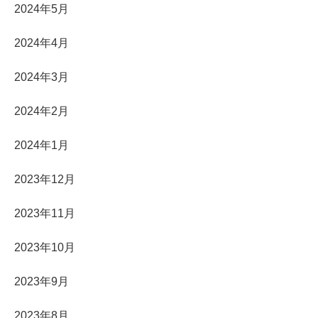
2024年5月
2024年4月
2024年3月
2024年2月
2024年1月
2023年12月
2023年11月
2023年10月
2023年9月
2023年8月