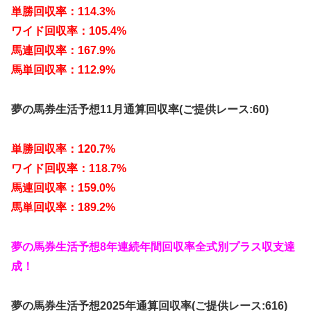
単勝回収率：114.3%
ワイド回収率：105.4%
馬連回収率：167.9%
馬単回収率：112.9%
夢の馬券生活予想11月通算回収率(ご提供レース:60)
単勝回収率：120.7%
ワイド回収率：118.7%
馬連回収率：159.0%
馬単回収率：189.2%
夢の馬券生活予想8年連続年間回収率全式別プラス収支達
成！
夢の馬券生活予想2025年通算回収率(ご提供レース:616)