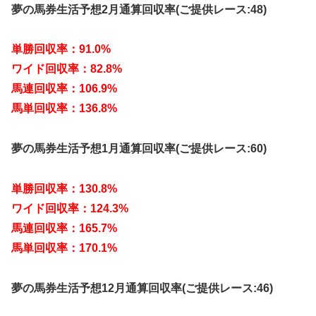
夢の馬券生活予想2月通算回収率(ご提供レース:48)
単勝回収率：91.0%
ワイド回収率：82.8%
馬連回収率：106.9%
馬単回収率：136.8%
夢の馬券生活予想1月通算回収率(ご提供レース:60)
単勝回収率：130.8%
ワイド回収率：124.3%
馬連回収率：165.7%
馬単回収率：170.1%
夢の馬券生活予想12月通算回収率(ご提供レース:46)