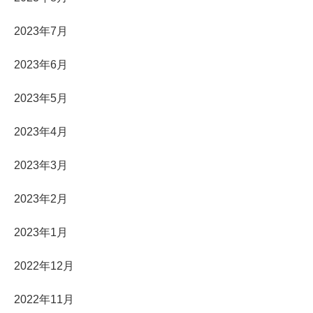
2023年7月
2023年6月
2023年5月
2023年4月
2023年3月
2023年2月
2023年1月
2022年12月
2022年11月