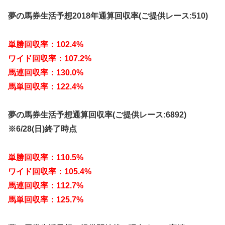
夢の馬券生活予想2018年通算回収率(ご提供レース:510)
単勝回収率：102.4%
ワイド回収率：107.2%
馬連回収率：130.0%
馬単回収率：122.4%
夢の馬券生活予想通算回収率(ご提供レース:6892)
※6/28(日)終了時点
単勝回収率：110.5%
ワイド回収率：105.4%
馬連回収率：112.7%
馬単回収率：125.7%