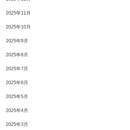
2025年11月
2025年10月
2025年9月
2025年8月
2025年7月
2025年6月
2025年5月
2025年4月
2025年3月