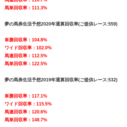
馬単回収率：111.3%
夢の馬券生活予想2020年通算回収率(ご提供レース:559)
単勝回収率：104.8%
ワイド回収率：102.0%
馬連回収率：112.5%
馬単回収率：122.5%
夢の馬券生活予想2019年通算回収率(ご提供レース:532)
単勝回収率：117.1%
ワイド回収率：115.5%
馬連回収率：120.6%
馬単回収率：148.7%