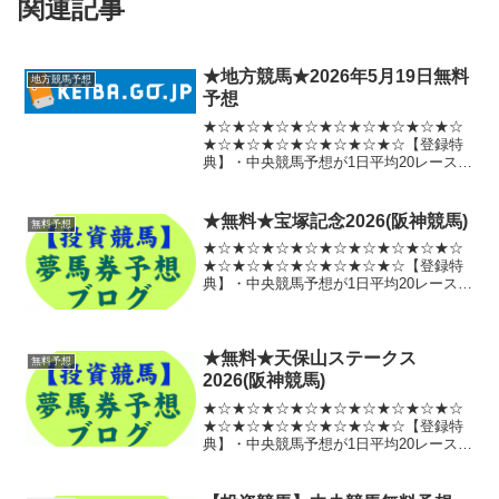
関連記事
★地方競馬★2026年5月19日無料
地方競馬予想
予想
★☆★☆★☆★☆★☆★☆★☆★☆★☆
★☆★☆★☆★☆★☆★☆★☆【登録特
典】・中央競馬予想が1日平均20レース無
料提供(無制限)・ばんえいを除く地方競馬
の予想を新馬戦以外全レース無料提供(無
制限)・【夢の馬券生活予想】ご提供レー
★無料★宝塚記念2026(阪神競馬)
無料予想
スの中から、...
★☆★☆★☆★☆★☆★☆★☆★☆★☆
★☆★☆★☆★☆★☆★☆★☆【登録特
典】・中央競馬予想が1日平均20レース無
料提供(無制限)・ばんえいを除く地方競馬
の予想を新馬戦以外全レース無料提供(無
制限)・【夢の馬券生活予想】ご提供レー
スの中から、...
★無料★天保山ステークス
無料予想
2026(阪神競馬)
★☆★☆★☆★☆★☆★☆★☆★☆★☆
★☆★☆★☆★☆★☆★☆★☆【登録特
典】・中央競馬予想が1日平均20レース無
料提供(無制限)・ばんえいを除く地方競馬
の予想を新馬戦以外全レース無料提供(無
制限)・【夢の馬券生活予想】ご提供レー