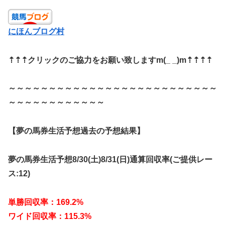
にほんブログ村
⇡⇡⇡クリックのご協力をお願い致しますm(_ _)m⇡⇡⇡⇡
～～～～～～～～～～～～～～～～～～～～～～～～～～
～～～～～～～～～～～～
【夢の馬券生活予想過去の予想結果】
夢の馬券生活予想8/30(土)8/31(日)通算回収率(ご提供レー
ス:12)
単勝回収率：169.2%
ワイド回収率：115.3%