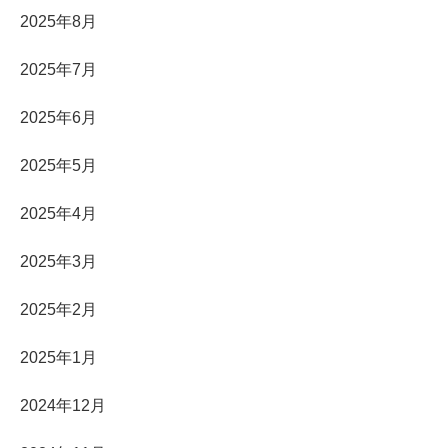
2025年8月
2025年7月
2025年6月
2025年5月
2025年4月
2025年3月
2025年2月
2025年1月
2024年12月