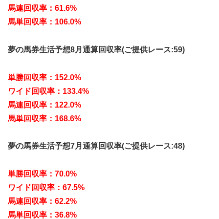
馬連回収率：61.6%
馬単回収率：106.0%
夢の馬券生活予想8月通算回収率(ご提供レース:59)
単勝回収率：152.0%
ワイド回収率：133.4%
馬連回収率：122.0%
馬単回収率：168.6%
夢の馬券生活予想7月通算回収率(ご提供レース:48)
単勝回収率：70.0%
ワイド回収率：67.5%
馬連回収率：62.2%
馬単回収率：36.8%