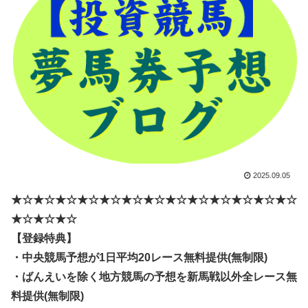
2025.09.05
★☆★☆★☆★☆★☆★☆★☆★☆★☆★☆★☆★☆★☆
★☆★☆★☆
【登録特典】
・中央競馬予想が1日平均20レース無料提供(無制限)
・ばんえいを除く地方競馬の予想を新馬戦以外全レース無
料提供(無制限)