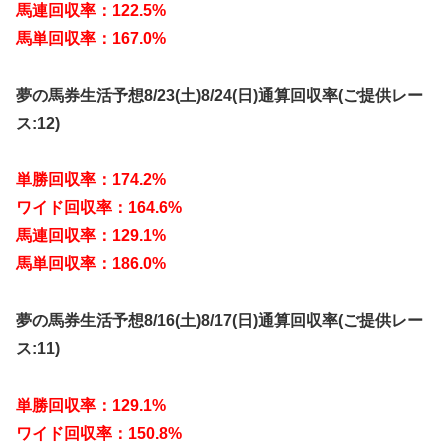
馬連回収率：122.5%
馬単回収率：167.0%
夢の馬券生活予想8/23(土)8/24(日)通算回収率(ご提供レー
ス:12)
単勝回収率：174.2%
ワイド回収率：164.6%
馬連回収率：129.1%
馬単回収率：186.0%
夢の馬券生活予想8/16(土)8/17(日)通算回収率(ご提供レー
ス:11)
単勝回収率：129.1%
ワイド回収率：150.8%