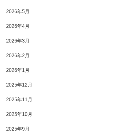
2026年5月
2026年4月
2026年3月
2026年2月
2026年1月
2025年12月
2025年11月
2025年10月
2025年9月