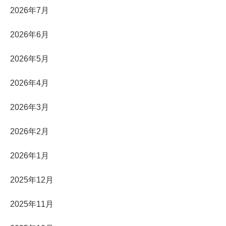
2026年7月
2026年6月
2026年5月
2026年4月
2026年3月
2026年2月
2026年1月
2025年12月
2025年11月