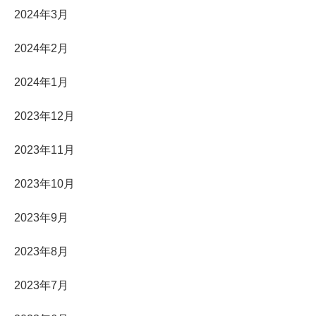
2024年3月
2024年2月
2024年1月
2023年12月
2023年11月
2023年10月
2023年9月
2023年8月
2023年7月