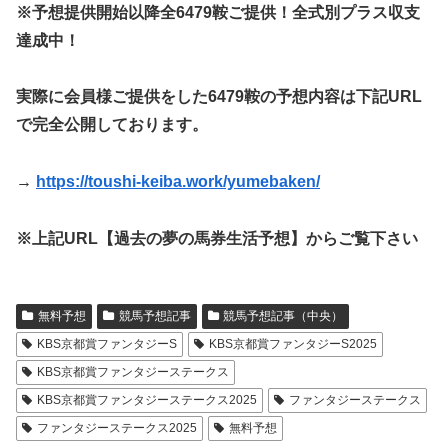
※予想提供開始以降全6479鞍ご提供！全式別プラス収支
達成中！
実際に会員様ご提供をした6479鞍の予想内容は下記URL
で完全公開しております。
→
https://toushi-keiba.work/yumebaken/
※上記URL【過去の夢の馬券生活予想】からご覧下さい
無料予想
競馬予想記事
競馬予想記事（中央）
KBS京都賞ファンタジーS
KBS京都賞ファンタジーS2025
KBS京都賞ファンタジーステークス
KBS京都賞ファンタジーステークス2025
ファンタジーステークス
ファンタジーステークス2025
無料予想