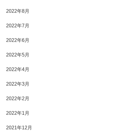
2022年8月
2022年7月
2022年6月
2022年5月
2022年4月
2022年3月
2022年2月
2022年1月
2021年12月