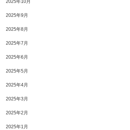
2025年10月
2025年9月
2025年8月
2025年7月
2025年6月
2025年5月
2025年4月
2025年3月
2025年2月
2025年1月