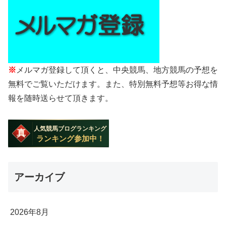
※
メルマガ登録して頂くと、中央競馬、地方競馬の予想を
無料でご覧いただけます。また、特別無料予想等お得な情
報を随時送らせて頂きます。
アーカイブ
2026年8月