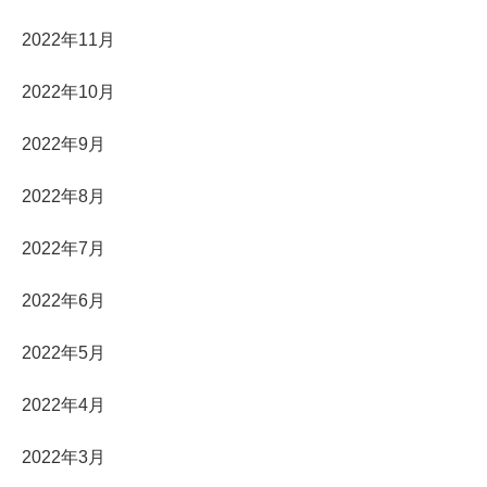
2022年11月
2022年10月
2022年9月
2022年8月
2022年7月
2022年6月
2022年5月
2022年4月
2022年3月