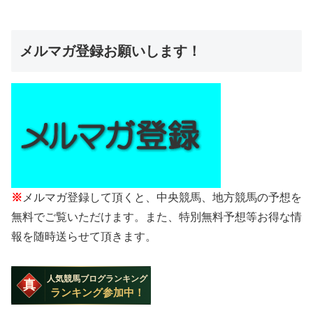
メルマガ登録お願いします！
※
メルマガ登録して頂くと、中央競馬、地方競馬の予想を
無料でご覧いただけます。また、特別無料予想等お得な情
報を随時送らせて頂きます。