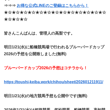
⇒⇒⇒
お得な公式LINEのご登録はこちらから！
★☆★☆★☆★☆★☆★☆★☆★☆★☆★☆★☆★☆★☆
★☆★☆★☆
皆さんこんばんは、管理人の高梨です。
明日1/21(水)に船橋競馬場で行われるブルーバードカップ
2026の予想を公開致しました(無料)
ブルーバードカップ2026の予想はコチラから！
https://toushi-keiba.work/chihou/sheet/202601211911/
明日1/21(水)の地方競馬予想も公開中です(無料)
2026年1/21(水)は姫路競馬、笠松競馬、船橋競馬、高知競