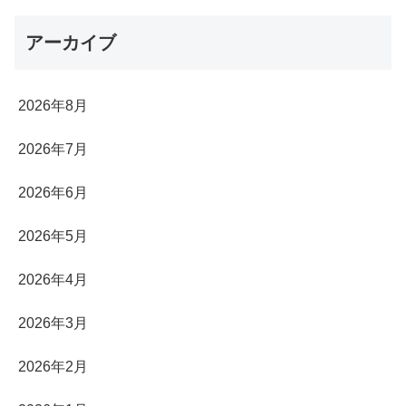
アーカイブ
2026年8月
2026年7月
2026年6月
2026年5月
2026年4月
2026年3月
2026年2月