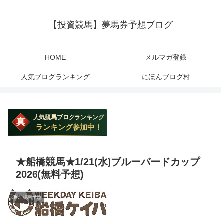
【投資競馬】夢馬券予想ブログ
HOME
メルマガ登録
人気ブログランキング
にほんブログ村
★船橋競馬★1/21(水)ブルーバードカップ
2026(無料予想)
地方競馬予想