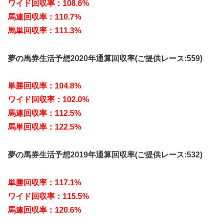
ワイド回収率：108.6%
馬連回収率：110.7%
馬単回収率：111.3%
夢の馬券生活予想2020年通算回収率(ご提供レース:559)
単勝回収率：104.8%
ワイド回収率：102.0%
馬連回収率：112.5%
馬単回収率：122.5%
夢の馬券生活予想2019年通算回収率(ご提供レース:532)
単勝回収率：117.1%
ワイド回収率：115.5%
馬連回収率：120.6%