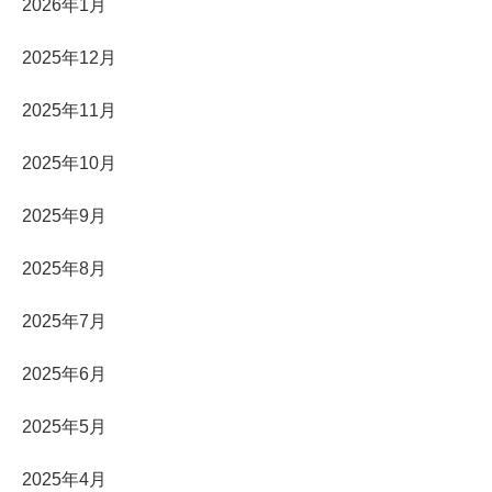
2026年1月
2025年12月
2025年11月
2025年10月
2025年9月
2025年8月
2025年7月
2025年6月
2025年5月
2025年4月