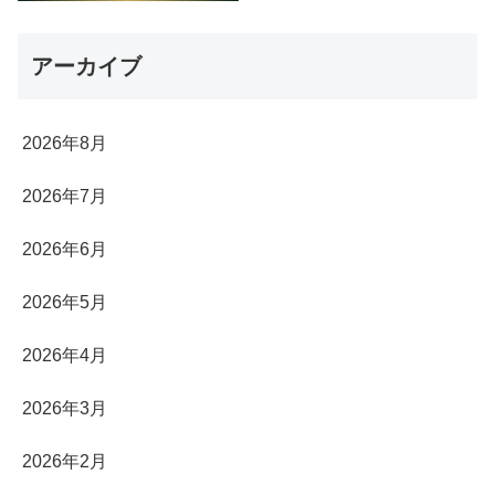
アーカイブ
2026年8月
2026年7月
2026年6月
2026年5月
2026年4月
2026年3月
2026年2月