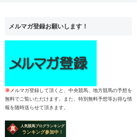
メルマガ登録お願いします！
※
メルマガ登録して頂くと、中央競馬、地方競馬の予想を
無料でご覧いただけます。また、特別無料予想等お得な情
報を随時送らせて頂きます。