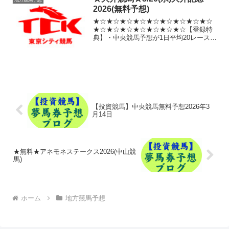
スの中から、...
2026(無料予想)
★☆★☆★☆★☆★☆★☆★☆★☆★☆
★☆★☆★☆★☆★☆★☆★☆【登録特
典】・中央競馬予想が1日平均20レース無
料提供(無制限)・ばんえいを除く地方競馬
の予想を新馬戦以外全レース無料提供(無
制限)・【夢の馬券生活予想】ご提供レー
スの中から、...
【投資競馬】中央競馬無料予想2026年3
月14日
★無料★アネモネステークス2026(中山競
馬)
ホーム
地方競馬予想