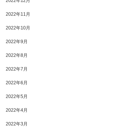
2022年12月
2022年11月
2022年10月
2022年9月
2022年8月
2022年7月
2022年6月
2022年5月
2022年4月
2022年3月