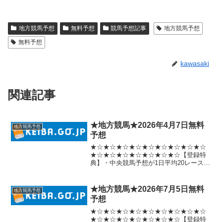
地方競馬予想
無料予想
競馬予想記事
地方競馬予想
無料予想
kawasaki
関連記事
★地方競馬★2026年4月7日無料
地方競馬予想
予想
★☆★☆★☆★☆★☆★☆★☆★☆★☆
★☆★☆★☆★☆★☆★☆★☆【登録特
典】・中央競馬予想が1日平均20レース無
料提供(無制限)・ばんえいを除く地方競馬
の予想を新馬戦以外全レース無料提供(無
制限)・【夢の馬券生活予想】ご提供レー
★地方競馬★2026年7月5日無料
地方競馬予想
スの中から、...
予想
★☆★☆★☆★☆★☆★☆★☆★☆★☆
★☆★☆★☆★☆★☆★☆★☆【登録特