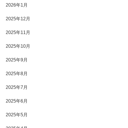
2026年1月
2025年12月
2025年11月
2025年10月
2025年9月
2025年8月
2025年7月
2025年6月
2025年5月