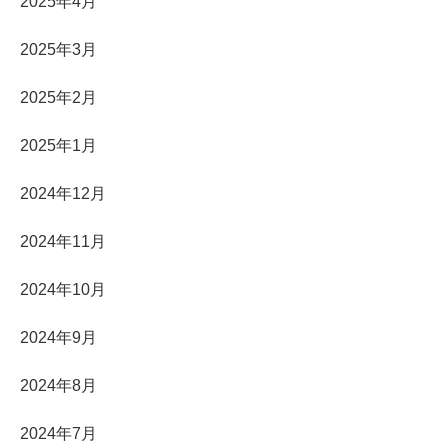
2025年4月
2025年3月
2025年2月
2025年1月
2024年12月
2024年11月
2024年10月
2024年9月
2024年8月
2024年7月