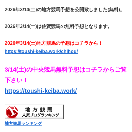
2026年3/14(土)の地方競馬予想を公開致しました(無料)。
2026年3/14(土)は佐賀競馬の無料予想となります。
2026年3/14(土)地方競馬の予想はコチラから！
https://toushi-keiba.work/chihou/
3/14(土)の中央競馬無料予想はコチラからご覧
下さい！
https://toushi-keiba.work/
地方競馬ランキング