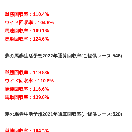
単勝回収率：110.4%
ワイド回収率：104.9%
馬連回収率：109.1%
馬単回収率：124.6%
夢の馬券生活予想2022年通算回収率(ご提供レース:546)
単勝回収率：119.8%
ワイド回収率：110.8%
馬連回収率：116.6%
馬単回収率：139.0%
夢の馬券生活予想2021年通算回収率(ご提供レース:520)
単勝回収率：104.3%