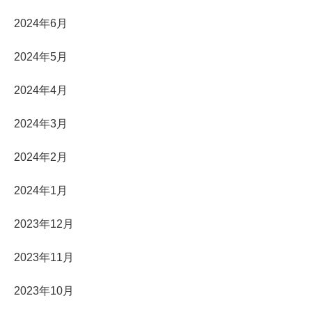
2024年6月
2024年5月
2024年4月
2024年3月
2024年2月
2024年1月
2023年12月
2023年11月
2023年10月