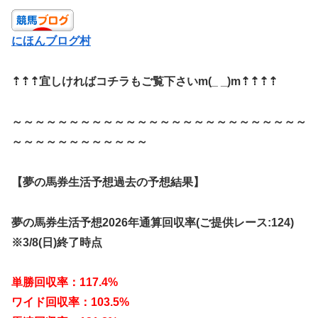
にほんブログ村
⇡⇡⇡宜しければコチラもご覧下さいm(_ _)m⇡⇡⇡⇡
～～～～～～～～～～～～～～～～～～～～～～～～～～
～～～～～～～～～～～～
【夢の馬券生活予想過去の予想結果】
夢の馬券生活予想2026年通算回収率(ご提供レース:124)
※3/8(日)終了時点
単勝回収率：117.4%
ワイド回収率：103.5%