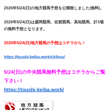
2026年5/24(日)の地方競馬予想を公開致しました(無料)。
2026年5/24(日)は盛岡競馬、佐賀競馬、高知競馬、計3場
の無料予想となります。
2026年5/24(日)地方競馬の予想はコチラから！
https://toushi-keiba.work/chihou/
5/24(日)の中央競馬無料予想はコチラからご覧
下さい！
https://toushi-keiba.work/