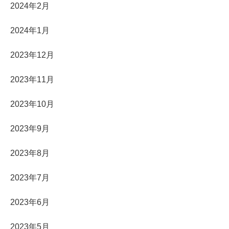
2024年2月
2024年1月
2023年12月
2023年11月
2023年10月
2023年9月
2023年8月
2023年7月
2023年6月
2023年5月