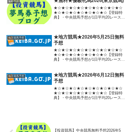
★無料★優駿牝馬2026(東京競馬)
無料予想
スの中から、...
★☆★☆★☆★☆★☆★☆★☆★☆★☆
★☆★☆★☆★☆★☆★☆★☆【登録特
典】・中央競馬予想が1日平均20レース無
料提供(無制限)・ばんえいを除く地方競馬
の予想を新馬戦以外全レース無料提供(無
制限)・【夢の馬券生活予想】ご提供レー
スの中から、...
★地方競馬★2026年5月25日無料
地方競馬予想
予想
★☆★☆★☆★☆★☆★☆★☆★☆★☆
★☆★☆★☆★☆★☆★☆★☆【登録特
典】・中央競馬予想が1日平均20レース無
料提供(無制限)・ばんえいを除く地方競馬
の予想を新馬戦以外全レース無料提供(無
制限)・【夢の馬券生活予想】ご提供レー
★地方競馬★2026年6月12日無料
地方競馬予想
スの中から、...
予想
★☆★☆★☆★☆★☆★☆★☆★☆★☆
★☆★☆★☆★☆★☆★☆★☆【登録特
典】・中央競馬予想が1日平均20レース無
料提供(無制限)・ばんえいを除く地方競馬
の予想を新馬戦以外全レース無料提供(無
制限)・【夢の馬券生活予想】ご提供レー
スの中から、...
【投資競馬】中央競馬無料予想2026年5