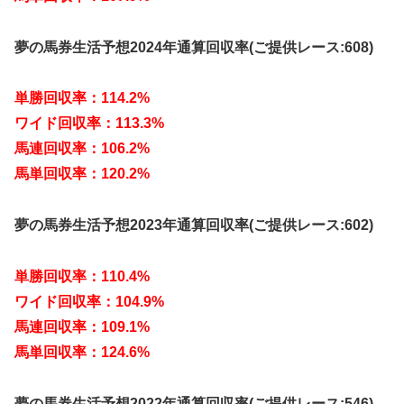
夢の馬券生活予想2024年通算回収率(ご提供レース:608)
単勝回収率：114.2%
ワイド回収率：113.3%
馬連回収率：106.2%
馬単回収率：120.2%
夢の馬券生活予想2023年通算回収率(ご提供レース:602)
単勝回収率：110.4%
ワイド回収率：104.9%
馬連回収率：109.1%
馬単回収率：124.6%
夢の馬券生活予想2022年通算回収率(ご提供レース:546)