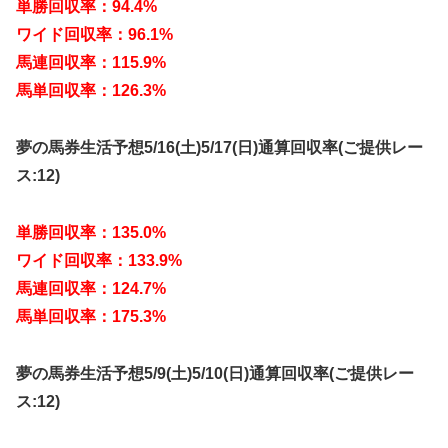
単勝回収率：94.4%
ワイド回収率：96.1%
馬連回収率：115.9%
馬単回収率：126.3%
夢の馬券生活予想5/16(土)5/17(日)通算回収率(ご提供レー
ス:12)
単勝回収率：135.0%
ワイド回収率：133.9%
馬連回収率：124.7%
馬単回収率：175.3%
夢の馬券生活予想5/9(土)5/10(日)通算回収率(ご提供レー
ス:12)