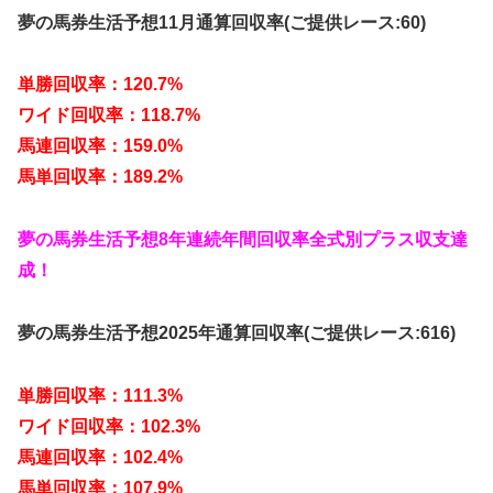
夢の馬券生活予想11月通算回収率(ご提供レース:60)
単勝回収率：120.7%
ワイド回収率：118.7%
馬連回収率：159.0%
馬単回収率：189.2%
夢の馬券生活予想8年連続年間回収率全式別プラス収支達
成！
夢の馬券生活予想2025年通算回収率(ご提供レース:616)
単勝回収率：111.3%
ワイド回収率：102.3%
馬連回収率：102.4%
馬単回収率：107.9%