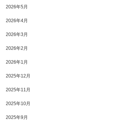
2026年5月
2026年4月
2026年3月
2026年2月
2026年1月
2025年12月
2025年11月
2025年10月
2025年9月