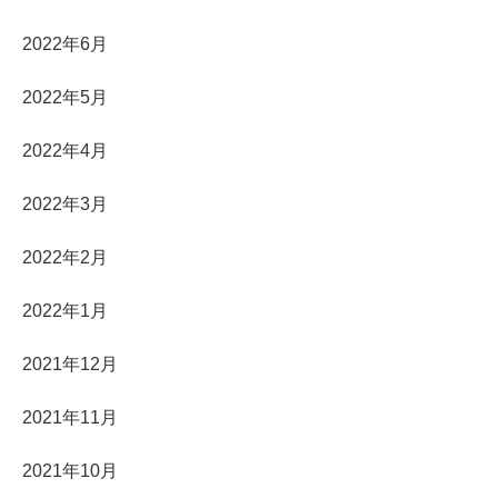
2022年6月
2022年5月
2022年4月
2022年3月
2022年2月
2022年1月
2021年12月
2021年11月
2021年10月