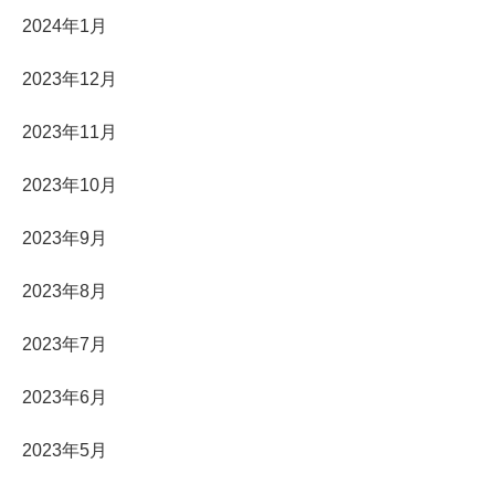
2024年1月
2023年12月
2023年11月
2023年10月
2023年9月
2023年8月
2023年7月
2023年6月
2023年5月