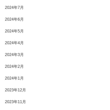
2024年7月
2024年6月
2024年5月
2024年4月
2024年3月
2024年2月
2024年1月
2023年12月
2023年11月