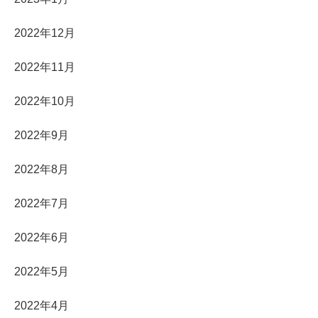
2022年12月
2022年11月
2022年10月
2022年9月
2022年8月
2022年7月
2022年6月
2022年5月
2022年4月