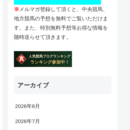
※
メルマガ登録して頂くと、中央競馬、
地方競馬の予想を無料でご覧いただけま
す。また、特別無料予想等お得な情報を
随時送らせて頂きます。
アーカイブ
2026年8月
2026年7月