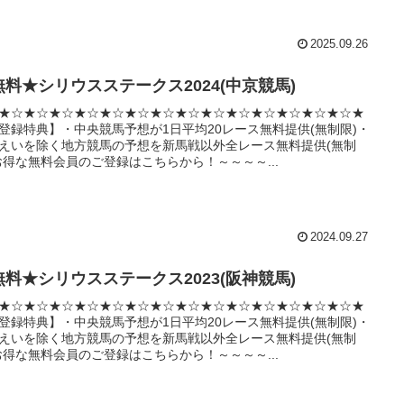
2025.09.26
無料★シリウスステークス2024(中京競馬)
★☆★☆★☆★☆★☆★☆★☆★☆★☆★☆★☆★☆★☆★☆★
登録特典】・中央競馬予想が1日平均20レース無料提供(無制限)・
えいを除く地方競馬の予想を新馬戦以外全レース無料提供(無制
お得な無料会員のご登録はこちらから！～～～～...
2024.09.27
無料★シリウスステークス2023(阪神競馬)
★☆★☆★☆★☆★☆★☆★☆★☆★☆★☆★☆★☆★☆★☆★
登録特典】・中央競馬予想が1日平均20レース無料提供(無制限)・
えいを除く地方競馬の予想を新馬戦以外全レース無料提供(無制
お得な無料会員のご登録はこちらから！～～～～...