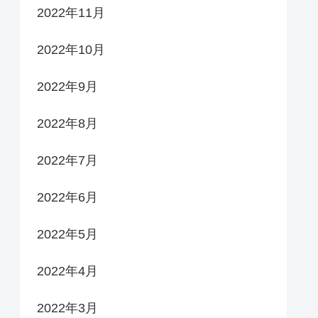
2022年11月
2022年10月
2022年9月
2022年8月
2022年7月
2022年6月
2022年5月
2022年4月
2022年3月