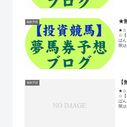
★
無料予想
★☆
☆【
ばん
限)
【
無料予想
★☆
☆【
ばん
限)