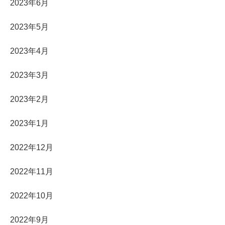
2023年6月
2023年5月
2023年4月
2023年3月
2023年2月
2023年1月
2022年12月
2022年11月
2022年10月
2022年9月