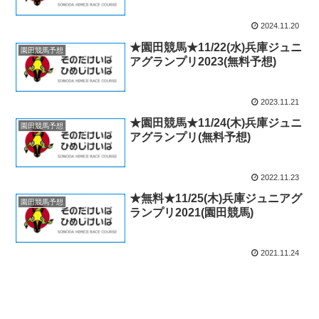
2024.11.20
★園田競馬★11/22(水)兵庫ジュニ
園田競馬予想
アグランプリ2023(無料予想)
2023.11.21
★園田競馬★11/24(木)兵庫ジュニ
園田競馬予想
アグランプリ(無料予想)
2022.11.23
★無料★11/25(木)兵庫ジュニアグ
園田競馬予想
ランプリ2021(園田競馬)
2021.11.24