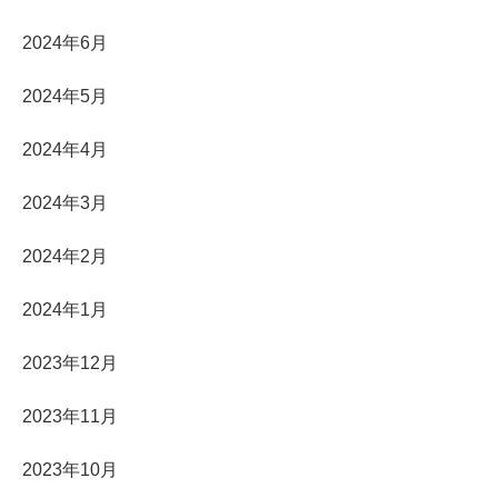
2024年6月
2024年5月
2024年4月
2024年3月
2024年2月
2024年1月
2023年12月
2023年11月
2023年10月