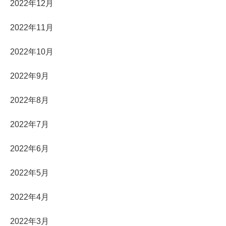
2022年12月
2022年11月
2022年10月
2022年9月
2022年8月
2022年7月
2022年6月
2022年5月
2022年4月
2022年3月