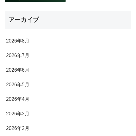
アーカイブ
2026年8月
2026年7月
2026年6月
2026年5月
2026年4月
2026年3月
2026年2月