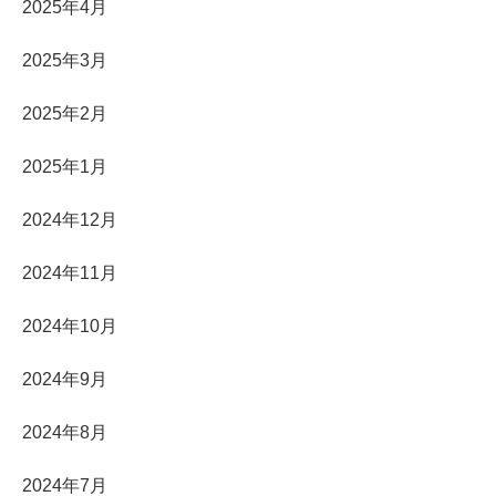
2025年4月
2025年3月
2025年2月
2025年1月
2024年12月
2024年11月
2024年10月
2024年9月
2024年8月
2024年7月