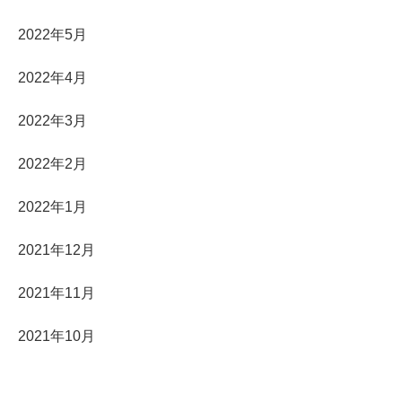
2022年5月
2022年4月
2022年3月
2022年2月
2022年1月
2021年12月
2021年11月
2021年10月