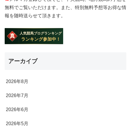
無料でご覧いただけます。また、特別無料予想等お得な情
報を随時送らせて頂きます。
アーカイブ
2026年8月
2026年7月
2026年6月
2026年5月