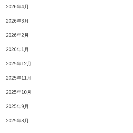
2026年4月
2026年3月
2026年2月
2026年1月
2025年12月
2025年11月
2025年10月
2025年9月
2025年8月