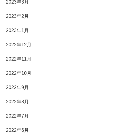
2023年3月
2023年2月
2023年1月
2022年12月
2022年11月
2022年10月
2022年9月
2022年8月
2022年7月
2022年6月