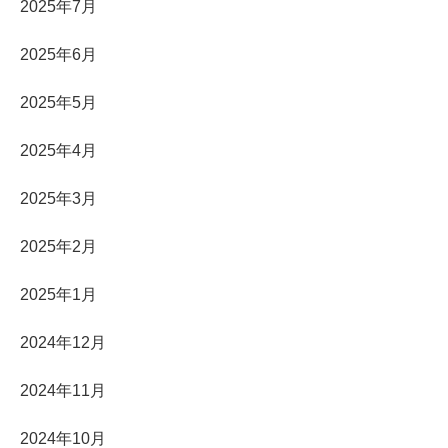
2025年7月
2025年6月
2025年5月
2025年4月
2025年3月
2025年2月
2025年1月
2024年12月
2024年11月
2024年10月