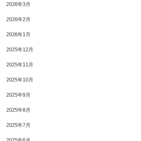
2026年3月
2026年2月
2026年1月
2025年12月
2025年11月
2025年10月
2025年9月
2025年8月
2025年7月
2025年6月