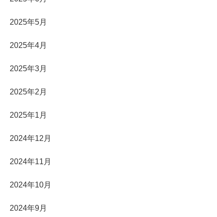
2025年5月
2025年4月
2025年3月
2025年2月
2025年1月
2024年12月
2024年11月
2024年10月
2024年9月