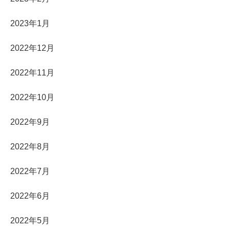
2023年1月
2022年12月
2022年11月
2022年10月
2022年9月
2022年8月
2022年7月
2022年6月
2022年5月