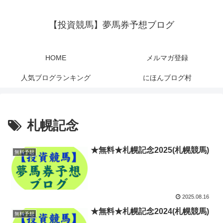
【投資競馬】夢馬券予想ブログ
HOME
メルマガ登録
人気ブログランキング
にほんブログ村
札幌記念
★無料★札幌記念2025(札幌競馬)
無料予想
2025.08.16
★無料★札幌記念2024(札幌競馬)
無料予想