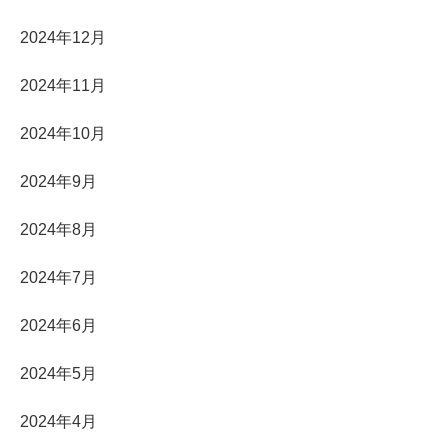
2024年12月
2024年11月
2024年10月
2024年9月
2024年8月
2024年7月
2024年6月
2024年5月
2024年4月