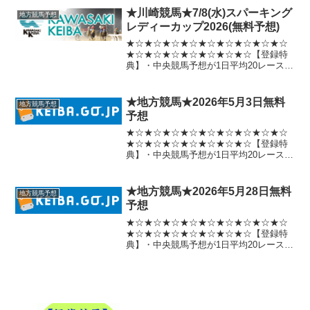
スの中から、...
★川崎競馬★7/8(水)スパーキング
地方競馬予想
レディーカップ2026(無料予想)
★☆★☆★☆★☆★☆★☆★☆★☆★☆
★☆★☆★☆★☆★☆★☆★☆【登録特
典】・中央競馬予想が1日平均20レース無
料提供(無制限)・ばんえいを除く地方競馬
の予想を新馬戦以外全レース無料提供(無
制限)・【夢の馬券生活予想】ご提供レー
★地方競馬★2026年5月3日無料
地方競馬予想
スの中から、...
予想
★☆★☆★☆★☆★☆★☆★☆★☆★☆
★☆★☆★☆★☆★☆★☆★☆【登録特
典】・中央競馬予想が1日平均20レース無
料提供(無制限)・ばんえいを除く地方競馬
の予想を新馬戦以外全レース無料提供(無
制限)・【夢の馬券生活予想】ご提供レー
★地方競馬★2026年5月28日無料
地方競馬予想
スの中から、...
予想
★☆★☆★☆★☆★☆★☆★☆★☆★☆
★☆★☆★☆★☆★☆★☆★☆【登録特
典】・中央競馬予想が1日平均20レース無
料提供(無制限)・ばんえいを除く地方競馬
の予想を新馬戦以外全レース無料提供(無
制限)・【夢の馬券生活予想】ご提供レー
スの中から、...