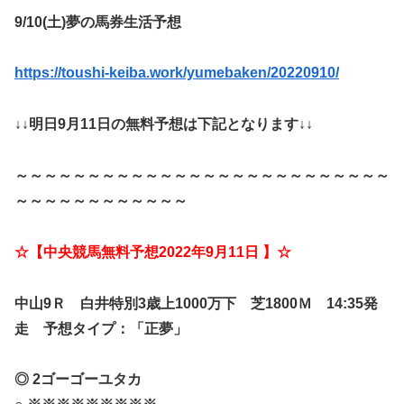
9/10(土)夢の馬券生活予想
https://toushi-keiba.work/yumebaken/20220910/
↓↓明日9月11日の無料予想は下記となります↓↓
～～～～～～～～～～～～～～～～～～～～～～～～～～
～～～～～～～～～～～～
☆【中央競馬無料予想2022年9月11日 】☆
中山9Ｒ 白井特別3歳上1000万下 芝1800Ｍ 14:35発
走 予想タイプ：「正夢」
◎ 2ゴーゴーユタカ