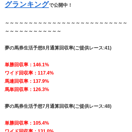
グランキング
で公開中！
～～～～～～～～～～～～～～～～～～～～～～～～～～
～～～～～～～～～～～～
夢の馬券生活予想8月通算回収率(ご提供レース:41)
単勝回収率：146.1%
ワイド回収率：117.4%
馬連回収率：137.9%
馬単回収率：126.3%
夢の馬券生活予想7月通算回収率(ご提供レース:48)
単勝回収率：105.4%
ワイド回収率：131.0%