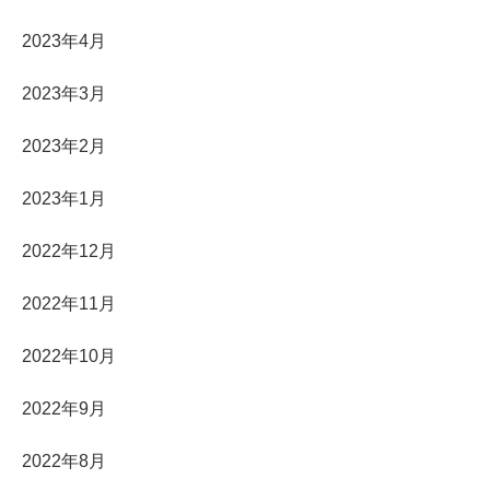
2023年4月
2023年3月
2023年2月
2023年1月
2022年12月
2022年11月
2022年10月
2022年9月
2022年8月