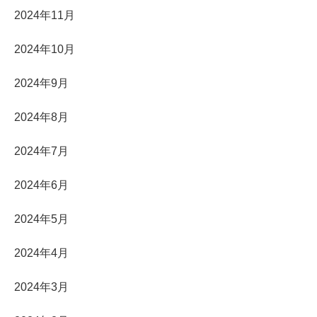
2024年11月
2024年10月
2024年9月
2024年8月
2024年7月
2024年6月
2024年5月
2024年4月
2024年3月