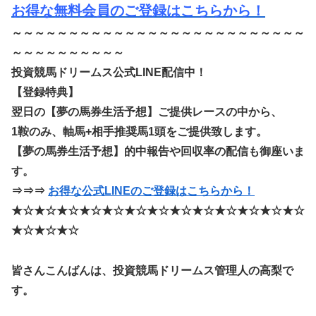
お得な無料会員のご登録はこちらから！
～～～～～～～～～～～～～～～～～～～～～～～～～～
～～～～～～～～～～
投資競馬ドリームス公式LINE配信中！
【登録特典】
翌日の【夢の馬券生活予想】ご提供レースの中から、
1鞍のみ、軸馬+相手推奨馬1頭をご提供致します。
【夢の馬券生活予想】的中報告や回収率の配信も御座いま
す。
⇒⇒⇒
お得な公式LINEのご登録はこちらから！
★☆★☆★☆★☆★☆★☆★☆★☆★☆★☆★☆★☆★☆
★☆★☆★☆
皆さんこんばんは、投資競馬ドリームス管理人の高梨で
す。