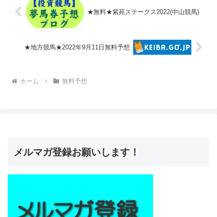
★無料★紫苑ステークス2022(中山競馬)
★地方競馬★2022年9月11日無料予想
ホーム
無料予想
メルマガ登録お願いします！