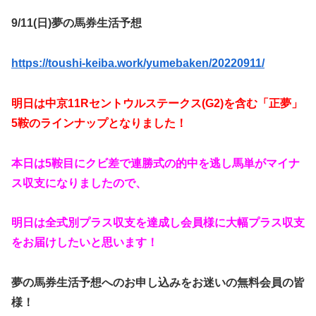
9/11(日)夢の馬券生活予想
https://toushi-keiba.work/yumebaken/20220911/
明日は中京11Rセントウルステークス(G2)を含む「正夢」
5鞍のラインナップとなりました！
本日は5鞍目にクビ差で連勝式の的中を逃し馬単がマイナ
ス収支になりましたので、
明日は全式別プラス収支を達成し会員様に大幅プラス収支
をお届けしたいと思います！
夢の馬券生活予想へのお申し込みをお迷いの無料会員の皆
様！