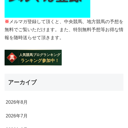
※
メルマガ登録して頂くと、中央競馬、地方競馬の予想を
無料でご覧いただけます。また、特別無料予想等お得な情
報を随時送らせて頂きます。
アーカイブ
2026年8月
2026年7月