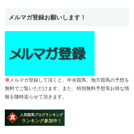
メルマガ登録お願いします！
※
メルマガ登録して頂くと、中央競馬、地方競馬の予想を
無料でご覧いただけます。また、特別無料予想等お得な情
報を随時送らせて頂きます。