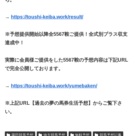
→
https://toushi-keiba.work/result/
※予想提供開始以降全5567鞍ご提供！全式別プラス収支
達成中！
実際に会員様ご提供をした5567鞍の予想内容は下記URL
で完全公開しております。
→
https://toushi-keiba.work/yumebaken/
※上記URL【過去の夢の馬券生活予想】からご覧下さ
い。
園田競馬予想
地方競馬予想
無料予想
競馬予想記事