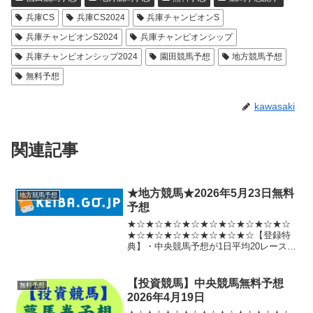
兵庫CS
兵庫CS2024
兵庫チャンピオンS
兵庫チャンピオンS2024
兵庫チャンピオンシップ
兵庫チャンピオンシップ2024
園田競馬予想
地方競馬予想
無料予想
kawasaki
関連記事
★地方競馬★2026年5月23日無料
地方競馬予想
予想
★☆★☆★☆★☆★☆★☆★☆★☆★☆
★☆★☆★☆★☆★☆★☆★☆【登録特
典】・中央競馬予想が1日平均20レース無
料提供(無制限)・ばんえいを除く地方競馬
の予想を新馬戦以外全レース無料提供(無
制限)・【夢の馬券生活予想】ご提供レー
【投資競馬】中央競馬無料予想
無料予想
スの中から、...
2026年4月19日