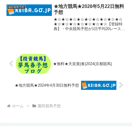
の予想を新馬戦以外全レース無料提供(無
制限)・【夢の馬券生活予想】ご提供レー
★地方競馬★2026年5月22日無料
地方競馬予想
スの中から、...
予想
★☆★☆★☆★☆★☆★☆★☆★☆★☆
★☆★☆★☆★☆★☆★☆★☆【登録特
典】・中央競馬予想が1日平均20レース無
料提供(無制限)・ばんえいを除く地方競馬
の予想を新馬戦以外全レース無料提供(無
制限)・【夢の馬券生活予想】ご提供レー
スの中から、...
★無料★天皇賞(春)2024(京都競馬)
★地方競馬★2024年4月30日無料予想
ホーム
園田競馬予想