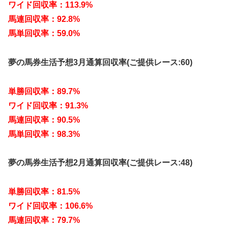
ワイド回収率：113.9%
馬連回収率：92.8%
馬単回収率：59.0%
夢の馬券生活予想3月通算回収率(ご提供レース:60)
単勝回収率：89.7%
ワイド回収率：91.3%
馬連回収率：90.5%
馬単回収率：98.3%
夢の馬券生活予想2月通算回収率(ご提供レース:48)
単勝回収率：81.5%
ワイド回収率：106.6%
馬連回収率：79.7%