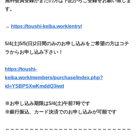
無料会員登録がまだの方は下記からご登録をお願い致しま
す。
→
https://toushi-keiba.work/entry/
5/4(土)5/5(日)2日間のみのお申し込みをご希望の方はコチ
ラからお申し込み下さい！
https://toushi-
keiba.work/members/purchase/index.php?
id=YSBPSXwKmddQ3iwd
※お申し込み期限は5/4(土)午前7時です
※銀行振込、カード決済でのお申し込みが可能です
～～～～～～～～～～～～～～～～～～～～～～～～～～