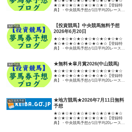
★☆★☆★☆★☆★☆★☆★☆★☆★☆
★☆★☆★☆★☆★☆★☆★☆【登録特
典】・中央競馬予想が1日平均20レース無
料提供(無制限)・ばんえいを除く地方競馬
の予想を新馬戦以外全レース無料提供(無
制限)・【夢の馬券生活予想】ご提供レー
【投資競馬】中央競馬無料予想
無料予想
スの中から、...
2026年6月20日
★☆★☆★☆★☆★☆★☆★☆★☆★☆
★☆★☆★☆★☆★☆★☆★☆【登録特
典】・中央競馬予想が1日平均20レース無
料提供(無制限)・ばんえいを除く地方競馬
の予想を新馬戦以外全レース無料提供(無
制限)・【夢の馬券生活予想】ご提供レー
★無料★皐月賞2026(中山競馬)
無料予想
スの中から、...
★☆★☆★☆★☆★☆★☆★☆★☆★☆
★☆★☆★☆★☆★☆★☆★☆【登録特
典】・中央競馬予想が1日平均20レース無
料提供(無制限)・ばんえいを除く地方競馬
の予想を新馬戦以外全レース無料提供(無
制限)・【夢の馬券生活予想】ご提供レー
スの中から、...
★地方競馬★2026年7月11日無料
地方競馬予想
予想
★☆★☆★☆★☆★☆★☆★☆★☆★☆
★☆★☆★☆★☆★☆★☆★☆【登録特
典】・中央競馬予想が1日平均20レース無
料提供(無制限)・ばんえいを除く地方競馬