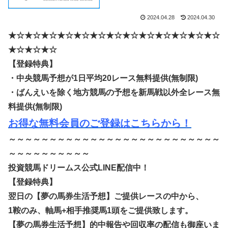
2024.04.28
2024.04.30
★☆★☆★☆★☆★☆★☆★☆★☆★☆★☆★☆★☆★☆
★☆★☆★☆
【登録特典】
・中央競馬予想が1日平均20レース無料提供(無制限)
・ばんえいを除く地方競馬の予想を新馬戦以外全レース無
料提供(無制限)
お得な無料会員のご登録はこちらから！
～～～～～～～～～～～～～～～～～～～～～～～～～～
～～～～～～～～～～
投資競馬ドリームス公式LINE配信中！
【登録特典】
翌日の【夢の馬券生活予想】ご提供レースの中から、
1鞍のみ、軸馬+相手推奨馬1頭をご提供致します。
【夢の馬券生活予想】的中報告や回収率の配信も御座いま