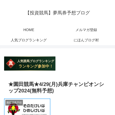
【投資競馬】夢馬券予想ブログ
HOME
メルマガ登録
人気ブログランキング
にほんブログ村
★園田競馬★4/29(月)兵庫チャンピオンシ
ップ2024(無料予想)
園田競馬予想