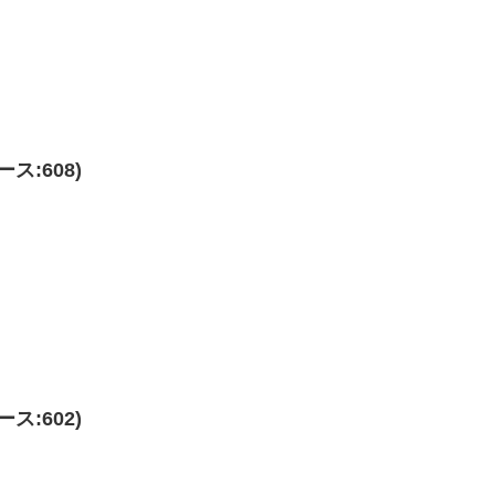
:608)
:602)