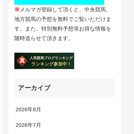
※
メルマガ登録して頂くと、中央競馬、
地方競馬の予想を無料でご覧いただけま
す。また、特別無料予想等お得な情報を
随時送らせて頂きます。
アーカイブ
2026年8月
2026年7月