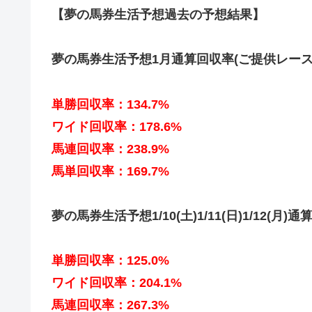
【夢の馬券生活予想過去の予想結果】
夢の馬券生活予想1月通算回収率(ご提供レース:30
単勝回収率：134.7%
ワイド回収率：178.6%
馬連回収率：238.9%
馬単回収率：169.7%
夢の馬券生活予想1/10(土)1/11(日)1/12(月)
単勝回収率：125.0%
ワイド回収率：204.1%
馬連回収率：267.3%