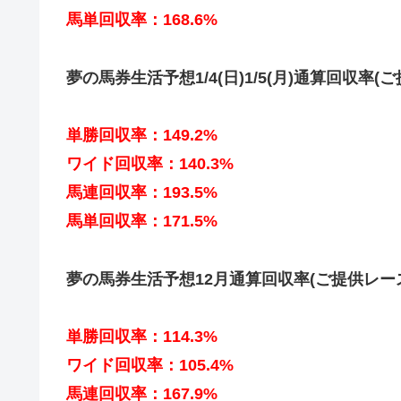
馬単回収率：168.6%
夢の馬券生活予想1/4(日)1/5(月)通算回収率(ご
単勝回収率：149.2%
ワイド回収率：140.3%
馬連回収率：193.5%
馬単回収率：171.5%
夢の馬券生活予想12月通算回収率(ご提供レース:
単勝回収率：114.3%
ワイド回収率：105.4%
馬連回収率：167.9%