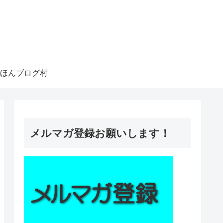
ほんブログ村
メルマガ登録お願いします！