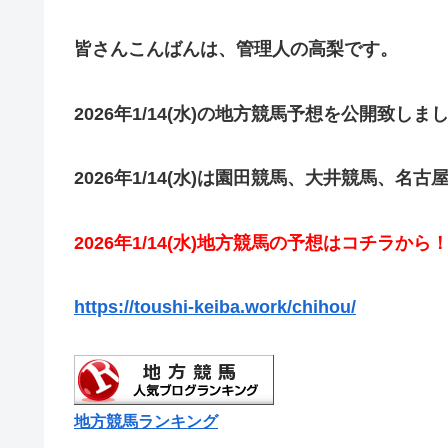
皆さんこんばんは、管理人の高梨です。
2026年1/14(水)の地方競馬予想を公開致しまし
2026年1/14(水)は園田競馬、大井競馬、
2026年1/14(水)地方競馬の予想はコチラから
https://toushi-keiba.work/chihou/
地方競馬ランキング