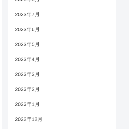
2023年7月
2023年6月
2023年5月
2023年4月
2023年3月
2023年2月
2023年1月
2022年12月