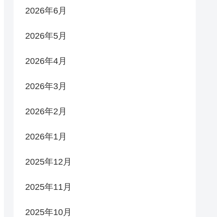
2026年6月
2026年5月
2026年4月
2026年3月
2026年2月
2026年1月
2025年12月
2025年11月
2025年10月