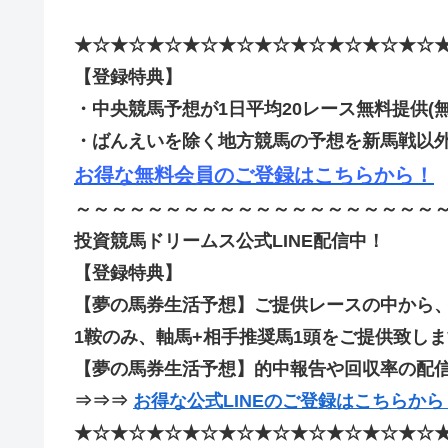
★☆★☆★☆★☆★☆★☆★☆★☆★☆★☆
【登録特典】
・中央競馬予想が1日平均20レース無料提供(無
・ばんえいを除く地方競馬の予想を新馬戦以外
お得な無料会員のご登録はこちらから！
～～～～～～～～～～～～～～～～～～～～
投資競馬ドリームス公式LINE配信中！
【登録特典】
【夢の馬券生活予想】ご提供レースの中から
1鞍のみ、軸馬+相手推奨馬1頭をご提供致し
【夢の馬券生活予想】的中報告や回収率の配
⇒⇒⇒
お得な公式LINEのご登録はこちらから
★☆★☆★☆★☆★☆★☆★☆★☆★☆★☆