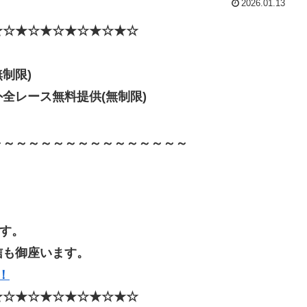
2026.01.13
★☆★☆★☆★☆★☆★☆
制限)
全レース無料提供(無制限)
～～～～～～～～～～～～～～～～
、
ます。
信も御座います。
！
★☆★☆★☆★☆★☆★☆