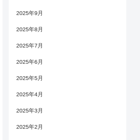
2025年9月
2025年8月
2025年7月
2025年6月
2025年5月
2025年4月
2025年3月
2025年2月