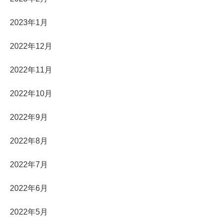
2023年1月
2022年12月
2022年11月
2022年10月
2022年9月
2022年8月
2022年7月
2022年6月
2022年5月