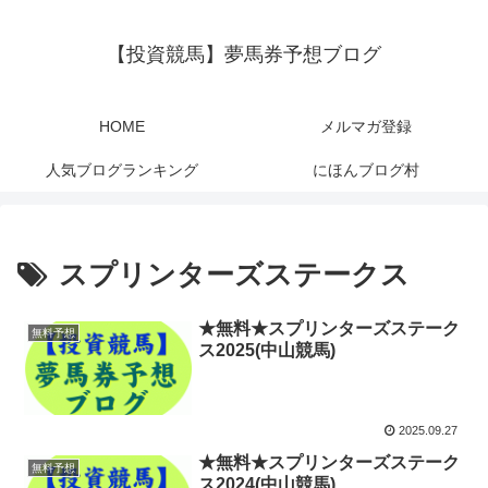
【投資競馬】夢馬券予想ブログ
HOME
メルマガ登録
人気ブログランキング
にほんブログ村
スプリンターズステークス
★無料★スプリンターズステーク
無料予想
ス2025(中山競馬)
2025.09.27
★無料★スプリンターズステーク
無料予想
ス2024(中山競馬)