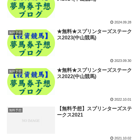
2024.09.28
★無料★スプリンターズステーク
無料予想
ス2023(中山競馬)
2023.09.30
★無料★スプリンターズステーク
無料予想
ス2022(中山競馬)
2022.10.01
【無料予想】スプリンターズステ
無料予想
ークス2021
2021.10.02